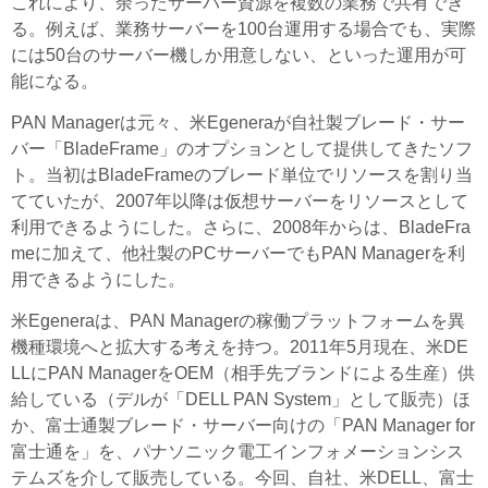
これにより、余ったサーバー資源を複数の業務で共有でき
る。例えば、業務サーバーを100台運用する場合でも、実際
には50台のサーバー機しか用意しない、といった運用が可
能になる。
PAN Managerは元々、米Egeneraが自社製ブレード・サー
バー「BladeFrame」のオプションとして提供してきたソフ
ト。当初はBladeFrameのブレード単位でリソースを割り当
てていたが、2007年以降は仮想サーバーをリソースとして
利用できるようにした。さらに、2008年からは、BladeFra
meに加えて、他社製のPCサーバーでもPAN Managerを利
用できるようにした。
米Egeneraは、PAN Managerの稼働プラットフォームを異
機種環境へと拡大する考えを持つ。2011年5月現在、米DE
LLにPAN ManagerをOEM（相手先ブランドによる生産）供
給している（デルが「DELL PAN System」として販売）ほ
か、富士通製ブレード・サーバー向けの「PAN Manager for
富士通を」を、パナソニック電工インフォメーションシス
テムズを介して販売している。今回、自社、米DELL、富士