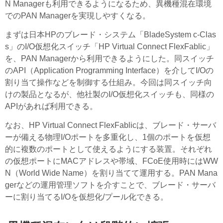
N Managerも利用できるようになるため、異機種混在環境
でのPAN Managerを実現しやすくなる。
まずは日本HPのブレード・システム「BladeSystem c-Clas
s」のI/O仮想化スイッチ「HP Virtual Connect FlexFablic」
を、PAN Managerから利用できるようにした。同スイッチ
のAPI（Application Programming Interface）を介してI/Oの
割り当て操作などを制御する仕組み。今回は同スイッチ向
けの製品となるが、他社製のI/O仮想化スイッチも、同様の
APIがあれば利用できる。
なお、HP Virtual Connect FlexFablicは、ブレード・サーバ
ーが備える物理I/Oポートを多重化し、1個のポートを仮想
的に複数のポートとして使えるようにする装置。それぞれ
の仮想ポートにMACアドレスや帯域、FCoE使用時にはWW
N（World Wide Name）を割り当てて運用する。PAN Mana
gerなどの運用管理ソフトを介すことで、ブレード・サーバ
ーに割り当てるI/Oを仮想化/プール化できる。