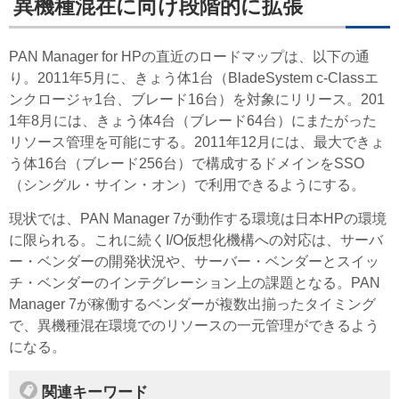
異機種混在に向け段階的に拡張
PAN Manager for HPの直近のロードマップは、以下の通
り。2011年5月に、きょう体1台（BladeSystem c-Classエ
ンクロージャ1台、ブレード16台）を対象にリリース。201
1年8月には、きょう体4台（ブレード64台）にまたがった
リソース管理を可能にする。2011年12月には、最大できょ
う体16台（ブレード256台）で構成するドメインをSSO
（シングル・サイン・オン）で利用できるようにする。
現状では、PAN Manager 7が動作する環境は日本HPの環境
に限られる。これに続くI/O仮想化機構への対応は、サーバ
ー・ベンダーの開発状況や、サーバー・ベンダーとスイッ
チ・ベンダーのインテグレーション上の課題となる。PAN
Manager 7が稼働するベンダーが複数出揃ったタイミング
で、異機種混在環境でのリソースの一元管理ができるよう
になる。
関連キーワード