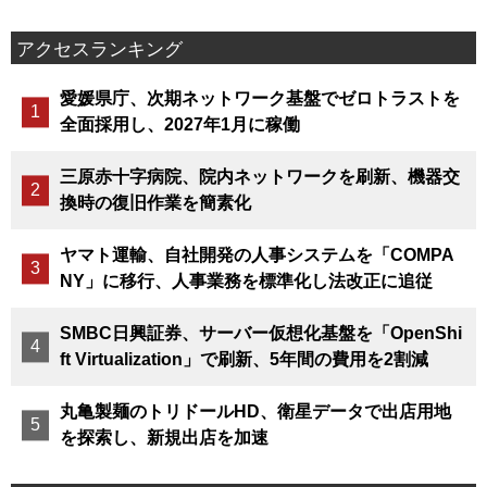
アクセスランキング
愛媛県庁、次期ネットワーク基盤でゼロトラストを
全面採用し、2027年1月に稼働
三原赤十字病院、院内ネットワークを刷新、機器交
換時の復旧作業を簡素化
ヤマト運輸、自社開発の人事システムを「COMPA
NY」に移行、人事業務を標準化し法改正に追従
SMBC日興証券、サーバー仮想化基盤を「OpenShi
ft Virtualization」で刷新、5年間の費用を2割減
丸亀製麺のトリドールHD、衛星データで出店用地
を探索し、新規出店を加速