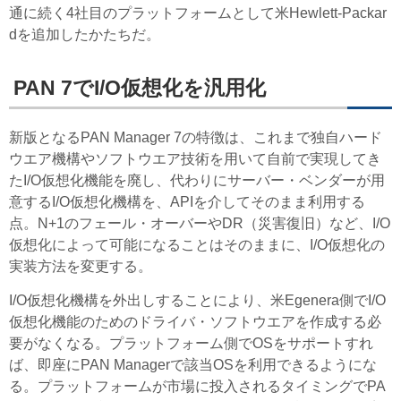
通に続く4社目のプラットフォームとして米Hewlett-Packar
dを追加したかたちだ。
PAN 7でI/O仮想化を汎用化
新版となるPAN Manager 7の特徴は、これまで独自ハード
ウエア機構やソフトウエア技術を用いて自前で実現してき
たI/O仮想化機能を廃し、代わりにサーバー・ベンダーが用
意するI/O仮想化機構を、APIを介してそのまま利用する
点。N+1のフェール・オーバーやDR（災害復旧）など、I/O
仮想化によって可能になることはそのままに、I/O仮想化の
実装方法を変更する。
I/O仮想化機構を外出しすることにより、米Egenera側でI/O
仮想化機能のためのドライバ・ソフトウエアを作成する必
要がなくなる。プラットフォーム側でOSをサポートすれ
ば、即座にPAN Managerで該当OSを利用できるようにな
る。プラットフォームが市場に投入されるタイミングでPA