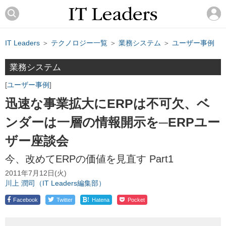
IT Leaders
＞
テクノロジー一覧
＞
業務システム
＞
ユーザー事例
業務システム
ユーザー事例
迅速な事業拡大にERPは不可欠、ベ
ンダーは一層の情報開示を─ERPユー
ザー座談会
今、改めてERPの価値を見直す Part1
2011年7月12日(火)
川上 潤司（IT Leaders編集部）
!
Facebook
Twitter
Hatena
Pocket