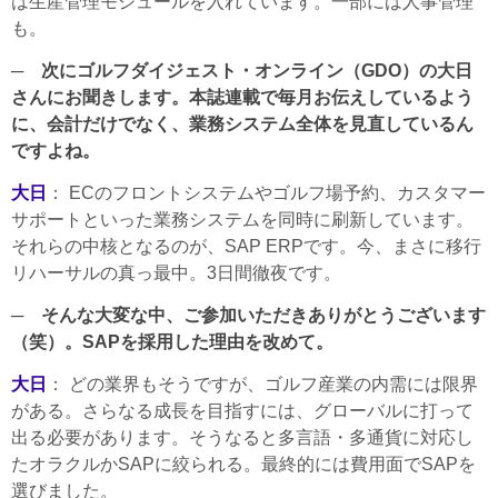
は生産管理モジュールを入れています。一部には人事管理
も。
─ 次にゴルフダイジェスト・オンライン（GDO）の大日
さんにお聞きします。本誌連載で毎月お伝えしているよう
に、会計だけでなく、業務システム全体を見直しているん
ですよね。
大日
： ECのフロントシステムやゴルフ場予約、カスタマー
サポートといった業務システムを同時に刷新しています。
それらの中核となるのが、SAP ERPです。今、まさに移行
リハーサルの真っ最中。3日間徹夜です。
─ そんな大変な中、ご参加いただきありがとうございます
（笑）。SAPを採用した理由を改めて。
大日
： どの業界もそうですが、ゴルフ産業の内需には限界
がある。さらなる成長を目指すには、グローバルに打って
出る必要があります。そうなると多言語・多通貨に対応し
たオラクルかSAPに絞られる。最終的には費用面でSAPを
選びました。