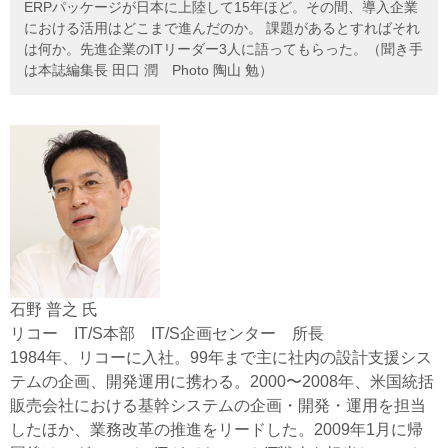
ERPパッケージが日本に上陸して15年ほど。その間、導入企業
における活用はどこまで進んだのか。 課題があるとすればそれ
は何か。先進企業のITリーダー3人に語ってもらった。（聞き手
は本誌編集長 田口 潤 Photo 陶山 勉）
石野 普之 氏
リコー IT/S本部 IT/S企画センター 所長
1984年、リコーに入社。99年まで主に社内の設計支援シス
テムの企画、開発運用に携わる。2000〜2008年、米国統括
販売会社における基幹システムの企画・開発・運用を担当
したほか、業務改革の推進をリードした。2009年1月に帰