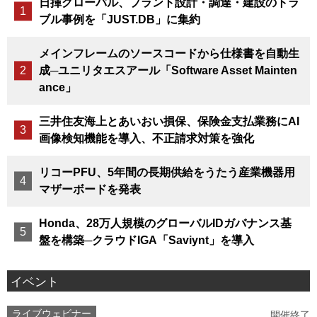
日揮グローバル、プラント設計・調達・建設のトラ
ブル事例を「JUST.DB」に集約
メインフレームのソースコードから仕様書を自動生
成─ユニリタエスアール「Software Asset Mainten
ance」
三井住友海上とあいおい損保、保険金支払業務にAI
画像検知機能を導入、不正請求対策を強化
リコーPFU、5年間の長期供給をうたう産業機器用
マザーボードを発表
Honda、28万人規模のグローバルIDガバナンス基
盤を構築─クラウドIGA「Saviynt」を導入
イベント
ライブウェビナー
開催終了