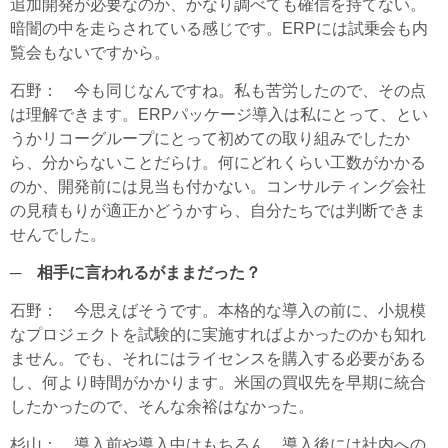
追加開発が必要なのか、かなり調べても確信を持てない。
暗闇の中を走らされている感じです。ERPには試乗会も内
覧会もないですから。
石野
： 今も同じなんですね。私も苦労したので、その点
は理解できます。ERPパッケージ導入は私にとって、とい
うかリコーグループにとって初めての取り組みでしたか
ら、分からないことだらけ。何にどれくらい工数がかかる
のか、開発前には見当も付かない。コンサルティング会社
の見積もりが適正かどうかすら、自分たちでは判断できま
せんでした。
─ 相手に言われるがままだった？
石野
： 今思えばそうです。本格的な導入の前に、小規模
なプロジェクトを試験的に実施すればよかったのかも知れ
ません。でも、それにはライセンスを購入する必要がある
し、何より時間がかかります。米国の買収先を早期に統合
したかったので、そんな余裕はなかった。
杉山
： 導入前や導入中はもちろん、導入後には社内への