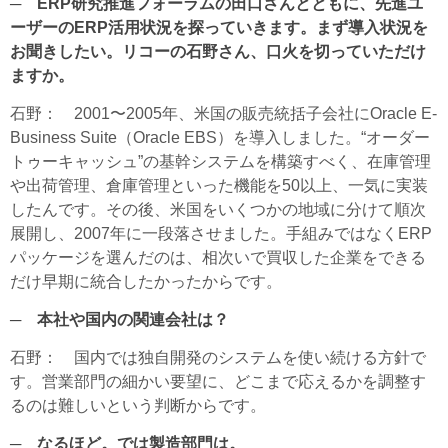
─ ERP研究推進フォーラムの田口さんとともに、先進ユ
ーザーのERP活用状況を探っていきます。まず導入状況を
お聞きしたい。リコーの石野さん、口火を切っていただけ
ますか。
石野
： 2001〜2005年、米国の販売統括子会社にOracle E-
Business Suite（Oracle EBS）を導入しました。“オーダー
トゥーキャッシュ”の基幹システムを構築すべく、在庫管理
や出荷管理、倉庫管理といった機能を50以上、一気に実装
したんです。その後、米国をいくつかの地域に分けて順次
展開し、2007年に一段落させました。手組みではなくERP
パッケージを選んだのは、相次いで買収した企業をできる
だけ早期に統合したかったからです。
─ 本社や国内の関連会社は？
石野
： 国内では独自開発のシステムを使い続ける方針で
す。営業部門の細かい要望に、どこまで応えるかを調整す
るのは難しいという判断からです。
─ なるほど。では製造部門は。