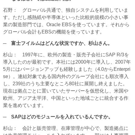
石野
： グローバル共通で、独自システムを利用していま
す。ただし感熱紙や半導体といった比較的規模の小さい事
業の製造部門では、Oracle EBSを使っています。それから
グローバル会計もEBSの機能を使っています。
─ 富士フイルムはどんな状況ですか、杉山さん。
杉山
： 1997年に、欧州の製造・販売子会社にSAP R/3を
導入したのが最初です。本社には2000年に導入し、2007年
5月にはバージョンアップも経験しました（4.0からEnterpri
se）。連結対象である国内外のグループ会社にも順次導入
し、239社のうち主要なところ80社に展開し終えました。
現在は拠点ごとに置いていたサーバーを仮想化し、米国や
欧州、アジア太平洋、中国といった地域ごとに統合する作
業を進めています。
─ SAPはどのモジュールを入れているんですか。
杉山
： 会計と販売管理、在庫管理が中心で、製造拠点に