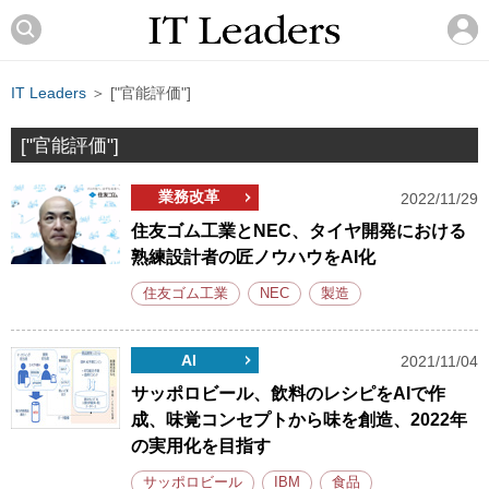
IT Leaders
＞ ["官能評価"]
["官能評価"]
業務改革
2022/11/29
住友ゴム工業とNEC、タイヤ開発における
熟練設計者の匠ノウハウをAI化
住友ゴム工業
NEC
製造
AI
2021/11/04
サッポロビール、飲料のレシピをAIで作
成、味覚コンセプトから味を創造、2022年
の実用化を目指す
サッポロビール
IBM
食品