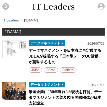
IT Leaders
＞ ["DAMA"]
["DAMA"]
データマネジメント
2026/07/27
データマネジメントを日本流に再定義する─
JDEAが提唱する「日本型データQC活動」
が意味するもの
JDEA
DAMA
DMBOK
データマネジメント
2010/11/16
米国企業に“30年遅れ”の現状を打開、デー
タマネジメントの普及図る国際団体が日本
支部設立