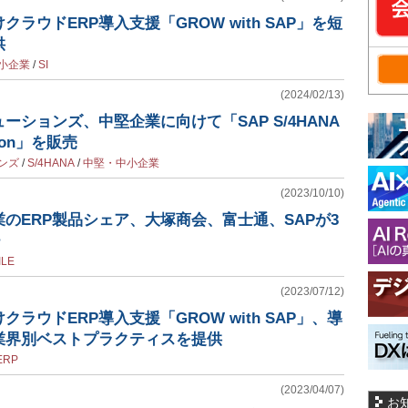
クラウドERP導入支援「GROW with SAP」を短
供
小企業
/
SI
(2024/02/13)
ーションズ、中堅企業に向けて「SAP S/4HANA
ition」を販売
ンズ
/
S/4HANA
/
中堅・中小企業
(2023/10/10)
のERP製品シェア、大塚商会、富士通、SAPが3
チ
ILE
(2023/07/12)
ラウドERP導入支援「GROW with SAP」、導
業界別ベストプラクティスを提供
RP
(2023/04/07)
お