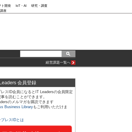
フト開発
IoT・AI
研究・調査
講座
経営課題一覧へ
 Leaders 会員登録
レスID会員になるとIT Leadersの会員限定
記事を読むことができます。
Leadersのメルマガを購読できます
ss Business Library
もご利用いただけま
ンプレスIDとは