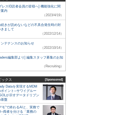
プレスID読者会員の皆様へ] 機能強化に関
ご案内
（2023/4/19）
の続きが読めないなどの不具合発生時の対
つきまして
（2022/12/14）
メンテナンスのお知らせ
（2022/10/14）
 Leaders編集部より] 編集スタッフ募集のお知
（Recruiting）
ピックス
[Sponsored]
eady Dataを実現するMDM
のポイント─サワイグルー
SOLが示すデータドリブン
の基盤
デモ”で終わるAIと、実務で
I─両者を分ける「業務の