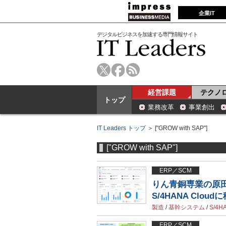
企業IT
デジタルビジネスを加速する専門情報サイト
経営課題
テクノ
トップ
業務改革
事業創出
IT Leaders トップ
＞ ["GROW with SAP"]
["GROW with SAP"]
ERP／SCM
りん青銅専業の原田
S/4HANA Cloud
製造
/
基幹システム
/
S/4H
ERP／SCM