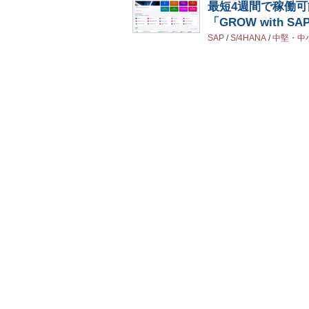
最短4週間で稼働可
「GROW with
SAP
/
S/4HANA
/
中堅・中