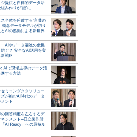
ッジ提供と自律的データ活
組み作りが“鍵”に
ネス全体を俯瞰する“言葉の
”、概念データモデルが切り
人とAIの協働による新世界
？
ドーAIやデータ漏洩の危機
防ぐ？ 安全なAI活用を実
る新戦略
ntic AIで現場主導のデータ活
促進する方法
ーセミコンダクタソリュー
ンズが挑むAI時代のデータ
ジメント
AIの回答精度を左右するデ
マネジメント─日立製作所
「AI Ready」への最短ル