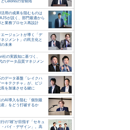
とCelonisの管制塔
AI活用の成果を阻むものは
AJSが説く、部門最適から
却と業務プロセス再設計
タエージェントが導く「デ
マネジメント」の民主化と
用の未来
san社の実践知に基づく、
時代のデータ品質マネジメン
対応のデータ基盤「レイクハ
アーキテクチャ」が、ビジ
成長を加速させる鍵に
業のAI導入を阻む「個別最
遺産」をどう打破するか
行の“雄”が目指す「セキュ
ィ・バイ・デザイン」。高