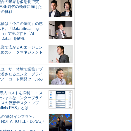
統合の限界を仮想化で突
ASE時代の飛躍に向けた
キの挑戦
の真価は「今この瞬間」の感
。「Data Streaming
form」で実現する「AI
y Data」を解説
企業で広がるAIエージェン
ためのデータマネジメント
？
たユーザー体験で業務アプ
定着させるエンタープライ
けノーコード開発ツールの
の導入コストを抑制！ コス
ンシャスなエンタープライ
ラスの仮想デスクトップ
allels RAS」とは
代の“基幹インフラ”へ──
NOT A HOTEL・DeNAが