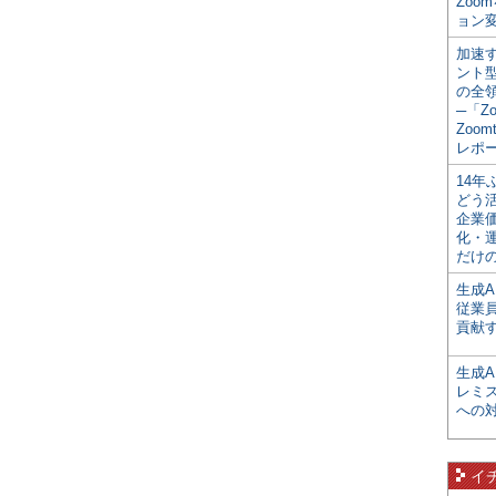
Zoo
ョン変
加速す
ント
の全
─「Z
Zoomt
レポ
14
どう
企業
化・
だけの
生成A
従業
貢献す
生成
レミ
への
イ