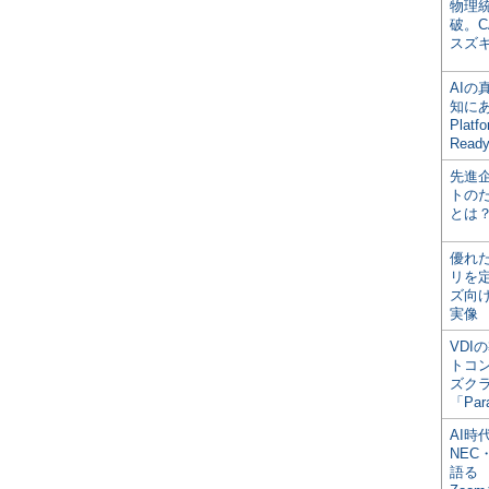
物理
破。C
スズ
AI
知にある
Plat
Read
先進
トの
とは
優れ
リを
ズ向
実像
VDI
トコ
ズク
「Par
AI時
NEC・
語る