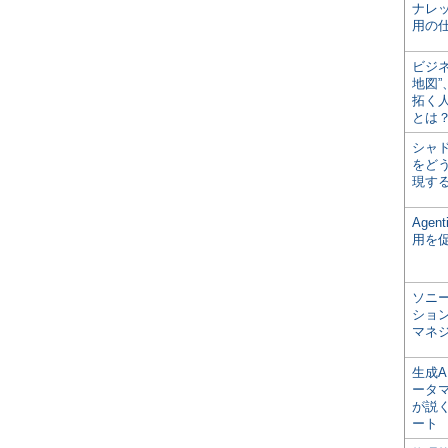
ナレ
用の仕
ビジ
地図
拓く
とは
シャ
をどう
現す
Age
用を
ソニ
ショ
マネ
生成
ータ
が説く
ート