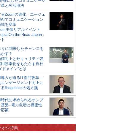
mを核にしたコミュニケーシ
革とAI活用法
るZoomの進化、エージェ
型AIでコミュニケーション
領域を変革
oom主催リアルイベント
opia On the Road Japan」
ート
年ぶりに到来したチャンスを
活かす？
価値向上とセキュリティ強
運用効率化をもたらす自社
“ドメイン”とは
I導入が迫るIT部門改革―
員エンゲージメント向上に
るRidgelinezの処方箋
AI時代に求められるオンプ
ス基盤─電力急増と機密性
対応策
チオシ特集