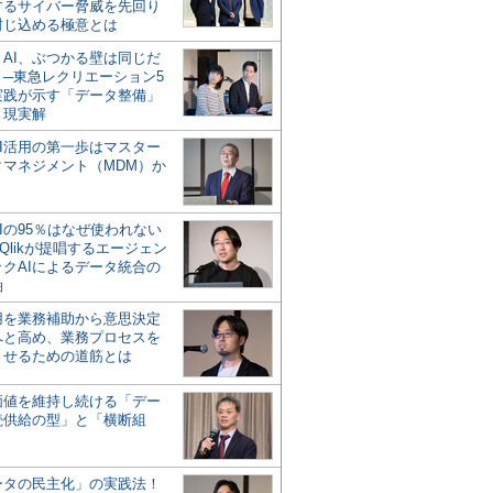
するサイバー脅威を先回り
封じ込める極意とは
とAI、ぶつかる壁は同じだ
」─東急レクリエーション5
実践が示す「データ整備」
う現実解
AI活用の第一歩はマスター
タマネジメント（MDM）か
Iの95％はなぜ使われない
Qlikが提唱するエージェン
ックAIによるデータ統合の
軸
活用を業務補助から意思決定
へと高め、業務プロセスを
させるための道筋とは
の価値を維持し続ける「デー
続供給の型」と「横断組
ータの民主化」の実践法！