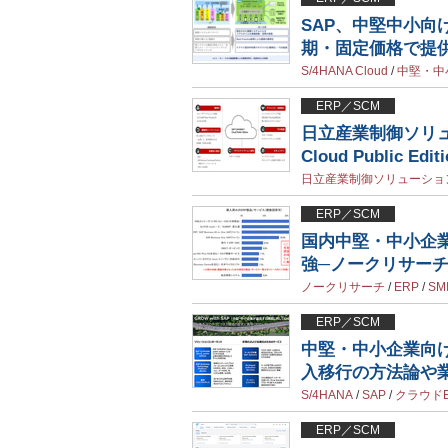
SAP、中堅中小向け
期・固定価格で提
S/4HANA Cloud
/
中堅・中
ERP／SCM
日立産業制御ソリュ
Cloud Public Ed
日立産業制御ソリューショ
ERP／SCM
国内中堅・中小企業
強─ノークリサー
ノークリサーチ
/
ERP
/
SM
ERP／SCM
中堅・中小企業向けク
入移行の方法論や
S/4HANA
/
SAP
/
クラウドE
ERP／SCM