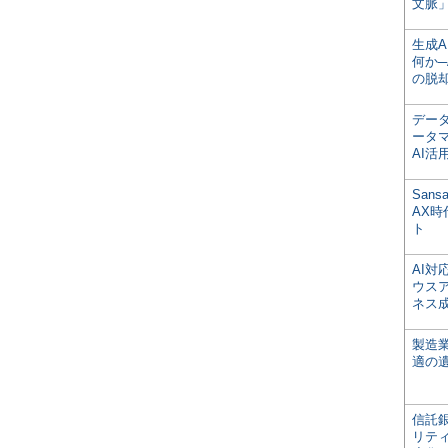
文脈」
生成
何か─
の脱
デー
ータ
AI活
San
AX
ト
AI
ウス
ネス
製造
適の
信託銀
リテ