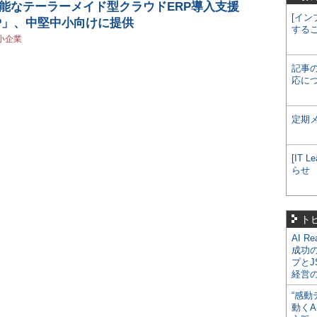
能なテーラーメイド型クラウドERP導入支援
[イン
 SAP」、中堅中小向けに提供
する
小企業
記事
応に
定期
[IT
らせ
ト
AI R
成功
プとJ
経営
“感動
動くA