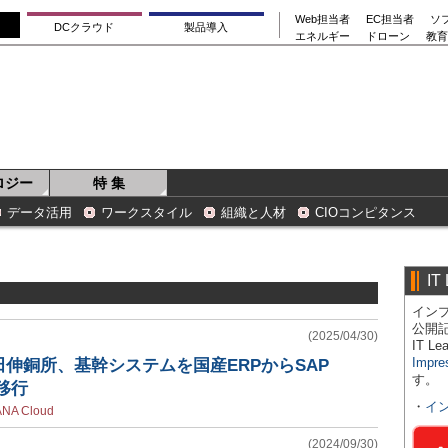
Web担当者
EC担当者
ソ
DCクラウド
製品導入
エネルギー
ドローン
教育
ロジー
特 集
データ活用
ワークスタイル
組織と人材
CIOコンピタンス
IT
インプ
公開
(2025/04/30)
IT 
Impre
伸銅所、基幹システムを国産ERPからSAP
す。
に移行
・
イ
ANA Cloud
(2024/09/30)