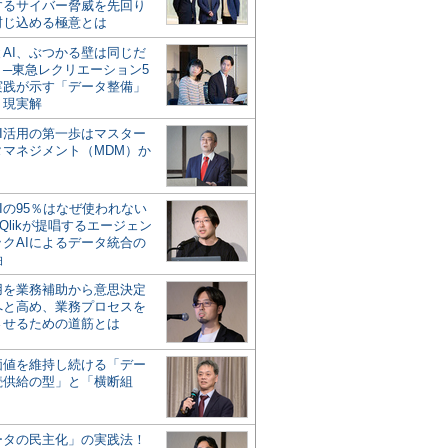
するサイバー脅威を先回り
封じ込める極意とは
とAI、ぶつかる壁は同じだ
」─東急レクリエーション5
実践が示す「データ整備」
う現実解
AI活用の第一歩はマスター
タマネジメント（MDM）か
Iの95％はなぜ使われない
Qlikが提唱するエージェン
ックAIによるデータ統合の
軸
活用を業務補助から意思決定
へと高め、業務プロセスを
させるための道筋とは
の価値を維持し続ける「デー
続供給の型」と「横断組
ータの民主化」の実践法！