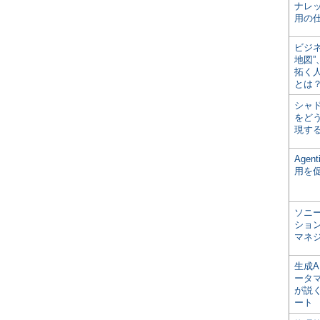
ナレ
用の仕
ビジ
地図
拓く
とは
シャ
をどう
現す
Age
用を
ソニ
ショ
マネ
生成
ータ
が説く
ート