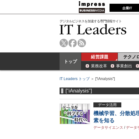
企業IT
デジタルビジネスを加速する専門情報サイト
経営課題
テクノ
トップ
業務改革
事業創出
IT Leaders トップ
＞ ["iAnalysis"]
["iAnalysis"]
データ活用
機械学習、分散処
素を知る
データサイエンス
/
データ