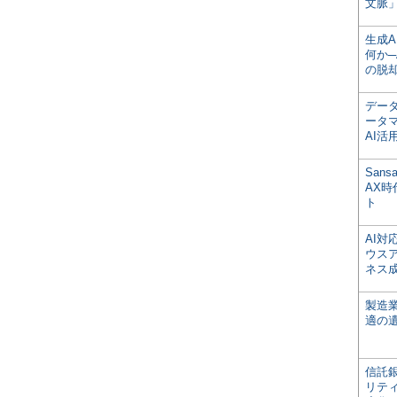
文脈」
生成
何か─
の脱
デー
ータ
AI活
San
AX
ト
AI
ウス
ネス
製造
適の
信託銀
リテ