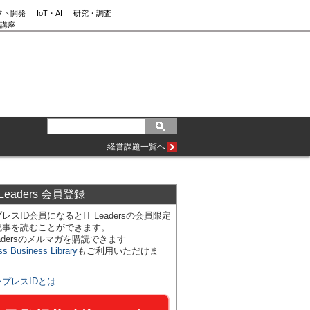
フト開発
IoT・AI
研究・調査
講座
経営課題一覧へ
 Leaders 会員登録
レスID会員になるとIT Leadersの会員限定
記事を読むことができます。
Leadersのメルマガを購読できます
ss Business Library
もご利用いただけま
ンプレスIDとは