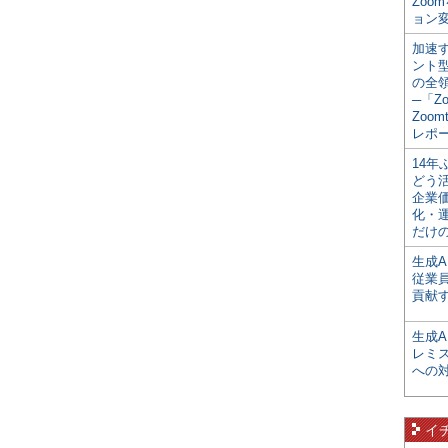
Zoo
ョン変
加速す
ント
の全
─「Z
Zoomt
レポ
14
どう
企業
化・
だけの
生成A
従業
貢献す
生成
レミ
への
イ