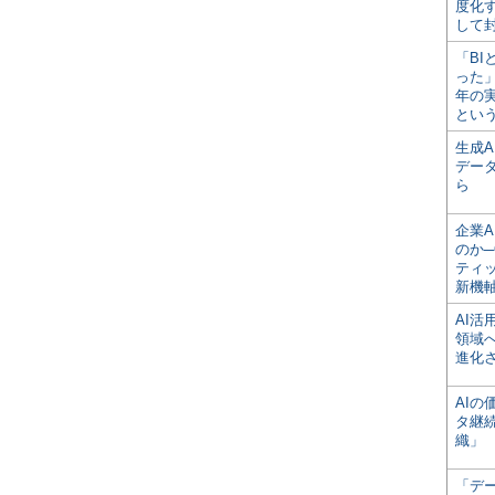
度化
して
「BI
った
年の
とい
生成
デー
ら
企業A
のか─
ティ
新機
AI
領域
進化
AI
タ継
織」
「デ