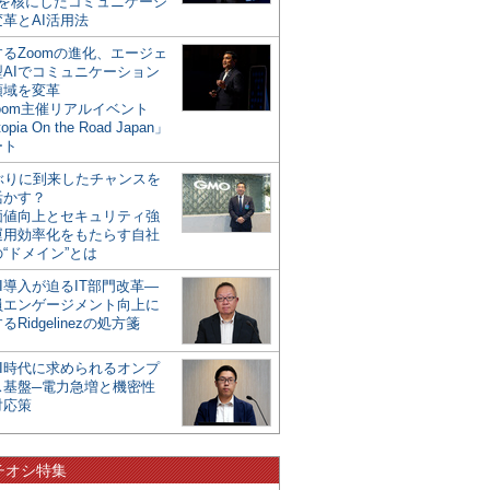
mを核にしたコミュニケーシ
革とAI活用法
るZoomの進化、エージェ
型AIでコミュニケーション
領域を変革
oom主催リアルイベント
opia On the Road Japan」
ート
年ぶりに到来したチャンスを
活かす？
価値向上とセキュリティ強
運用効率化をもたらす自社
“ドメイン”とは
I導入が迫るIT部門改革―
員エンゲージメント向上に
るRidgelinezの処方箋
AI時代に求められるオンプ
ス基盤─電力急増と機密性
対応策
チオシ特集