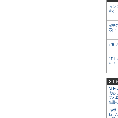
[イン
する
記事
応に
定期
[IT
らせ
ト
AI R
成功
プとJ
経営
“感動
動くA