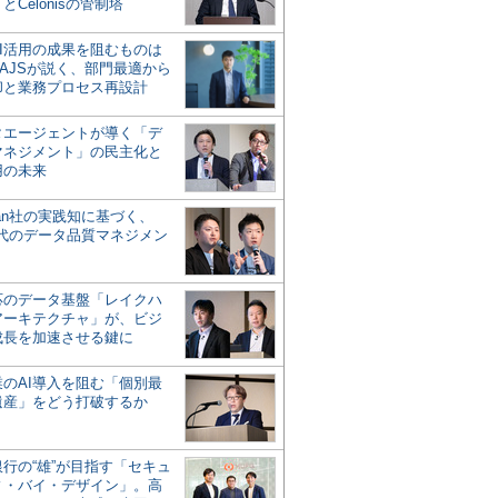
とCelonisの管制塔
AI活用の成果を阻むものは
AJSが説く、部門最適から
却と業務プロセス再設計
タエージェントが導く「デ
マネジメント」の民主化と
用の未来
san社の実践知に基づく、
時代のデータ品質マネジメン
対応のデータ基盤「レイクハ
アーキテクチャ」が、ビジ
成長を加速させる鍵に
業のAI導入を阻む「個別最
遺産」をどう打破するか
行の“雄”が目指す「セキュ
ィ・バイ・デザイン」。高