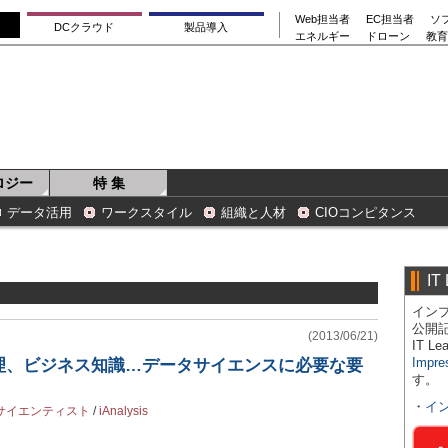
Web担当者
EC担当者
ソ
DCクラウド
製品導入
エネルギー
ドローン
教育
ロジー
特 集
データ活用
ワークスタイル
組織と人材
CIOコンピタンス
IT
インプ
公開
(2013/06/21)
IT 
Impre
理、ビジネス知識…データサイエンスに必要な要
す。
・
イ
サイエンティスト
/
iAnalysis