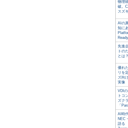
物理
破。C
スズ
AI
知にある
Plat
Read
先進
トの
とは
優れ
リを
ズ向
実像
VDI
トコ
ズク
「Par
AI時
NEC・
語る