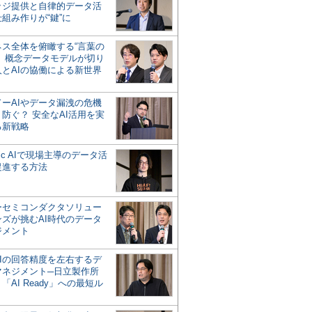
ッジ提供と自律的データ活
組み作りが“鍵”に
ネス全体を俯瞰する“言葉の
”、概念データモデルが切り
人とAIの協働による新世界
？
ドーAIやデータ漏洩の危機
防ぐ？ 安全なAI活用を実
る新戦略
ntic AIで現場主導のデータ活
促進する方法
ーセミコンダクタソリュー
ンズが挑むAI時代のデータ
ジメント
AIの回答精度を左右するデ
マネジメント─日立製作所
「AI Ready」への最短ル