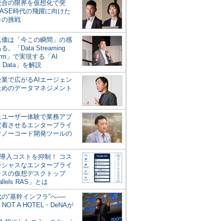
統合の限界を仮想化で突
ASE時代の飛躍に向けた
キの挑戦
の真価は「今この瞬間」の感
。「Data Streaming
form」で実現する「AI
y Data」を解説
企業で広がるAIエージェン
ためのデータマネジメント
？
たユーザー体験で業務アプ
定着させるエンタープライ
けノーコード開発ツールの
の導入コストを抑制！ コス
ンシャスなエンタープライ
ラスの仮想デスクトップ
allels RAS」とは
代の“基幹インフラ”へ──
NOT A HOTEL・DeNAが