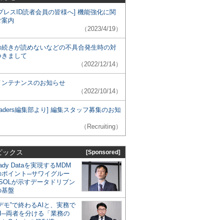
プレスID読者会員の皆様へ] 機能強化に関
ご案内
（2023/4/19）
の続きが読めないなどの不具合発生時の対
つきまして
（2022/12/14）
メンテナンスのお知らせ
（2022/10/14）
 Leaders編集部より] 編集スタッフ募集のお知
（Recruiting）
ピックス
[Sponsored]
eady Dataを実現するMDM
のポイント─サワイグルー
SOLが示すデータドリブン
の基盤
デモ”で終わるAIと、実務で
I─両者を分ける「業務の