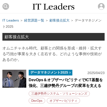
IT Leaders
＞
経営課題一覧
＞
顧客接点拡大
＞ データマネジメン
ト2025
顧客接点拡大
オムニチャネル時代、顧客との関係を形成・維持・拡大す
る巧拙が事業を大きく左右する。どのような事例や技術が
あるのか。
データマネジメント2025
2025/04/23
DevOps＆オブザーバビリティでICT基盤を
強化、三越伊勢丹グループの変革を支える
三越伊勢丹システム・ソリューションズ
DevOps
オブザーバビリティ