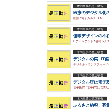
木内里美の是正勧告
医療のデジタル化
医療
/
電子カルテ
/
EMR
木内里美の是正勧告
俯瞰デザインの不在
ITアーキテクト
/
基幹シス
木内里美の是正勧告
デジタルの罠─IT
デジタルトランスフォーメ
木内里美の是正勧告
デジタル庁は電子
電子政府
/
電子行政
/
新型
木内里美の是正勧告
ふるさと納税、募