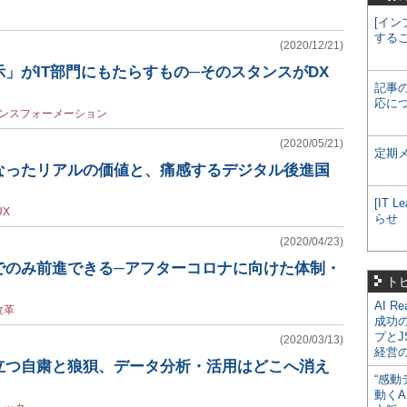
[イン
する
(2020/12/21)
」がIT部門にもたらすもの─そのスタンスがDX
記事
応に
ンスフォーメーション
(2020/05/21)
定期
なったリアルの価値と、痛感するデジタル後進国
[IT
UX
らせ
(2020/04/23)
でのみ前進できる─アフターコロナに向けた体制・
ト
AI R
改革
成功
プとJ
(2020/03/13)
経営
立つ自粛と狼狽、データ分析・活用はどこへ消え
“感動
動くA