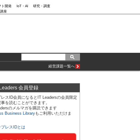
フト開発
IoT・AI
研究・調査
講座
経営課題一覧へ
 Leaders 会員登録
レスID会員になるとIT Leadersの会員限定
記事を読むことができます。
Leadersのメルマガを購読できます
ss Business Library
もご利用いただけま
ンプレスIDとは