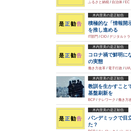
ふるさと納税
/
自治体
/
EC
木内里美の是正勧告
積極的な「情報開示
を推し進める
IT部門
/
CIO
/
デジタルトラ
木内里美の是正勧告
コロナ禍で鮮明に
の実態
働き方改革
/
電子行政
/
UI/
木内里美の是正勧告
教訓を生かすこと
基盤刷新を
BCP
/
テレワーク
/
働き方
木内里美の是正勧告
パンデミックで目
た？