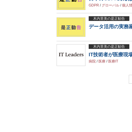
GDPR
/
グローバル
/
個人
木内里美の是正勧告
データ活用の実務
木内里美の是正勧告
IT技術者が医療現
病院
/
医療
/
医療IT