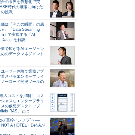
統合の限界を仮想化で突
ASE時代の飛躍に向けた
キの挑戦
の真価は「今この瞬間」の感
。「Data Streaming
form」で実現する「AI
y Data」を解説
企業で広がるAIエージェン
ためのデータマネジメント
？
たユーザー体験で業務アプ
定着させるエンタープライ
けノーコード開発ツールの
の導入コストを抑制！ コス
ンシャスなエンタープライ
ラスの仮想デスクトップ
allels RAS」とは
代の“基幹インフラ”へ──
NOT A HOTEL・DeNAが