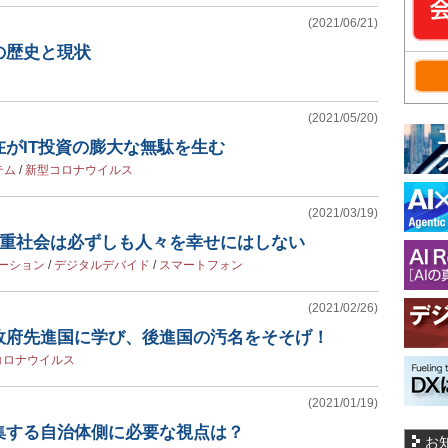
(2021/06/21)
の歴史と現状
(2021/05/20)
がIT投資の膨大な無駄を生む
テム
/
新型コロナウイルス
(2021/03/19)
偏重社会は必ずしも人々を幸せにはしない
ーション
/
デジタルデバイド
/
スマートフォン
(2021/02/26)
政府先進国に学び、後進国の汚名をそそげ！
コロナウイルス
(2021/01/19)
集する自治体側に必要な視点は？
お