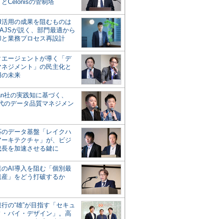
とCelonisの管制塔
AI活用の成果を阻むものは
AJSが説く、部門最適から
却と業務プロセス再設計
タエージェントが導く「デ
マネジメント」の民主化と
用の未来
san社の実践知に基づく、
時代のデータ品質マネジメン
対応のデータ基盤「レイクハ
アーキテクチャ」が、ビジ
成長を加速させる鍵に
業のAI導入を阻む「個別最
遺産」をどう打破するか
行の“雄”が目指す「セキュ
ィ・バイ・デザイン」。高