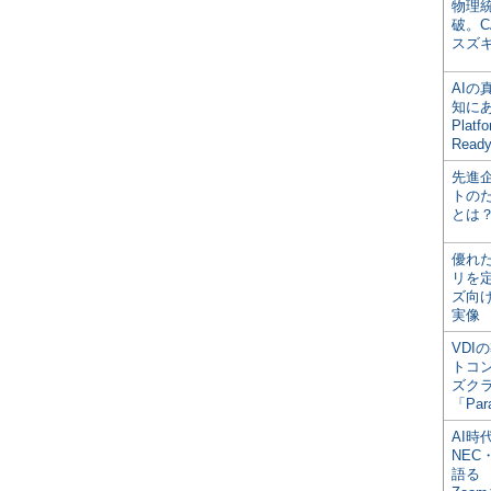
物理
破。C
スズ
AI
知にある
Plat
Read
先進
トの
とは
優れ
リを
ズ向
実像
VDI
トコ
ズク
「Par
AI時
NEC・
語る