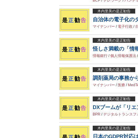
BCP
/
テレワーク
/
パンデ
木内里美の是正勧告
自治体の電子化の
マイナンバー
/
電子行政
/
木内里美の是正勧告
怪しさ満載の「情
情報銀行
/
個人情報保護法
木内里美の是正勧告
調剤薬局の事務か
マイナンバー
/
医療
/
MedT
木内里美の是正勧告
DXブームが「リ
BPR
/
デジタルトランスフ
木内里美の是正勧告
日本のGDPR対応