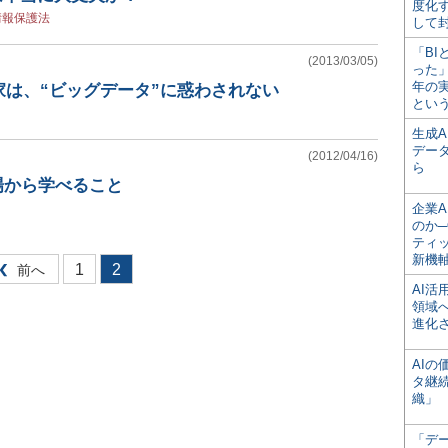
度化
情報保護法
して
「BI
(2013/03/05)
った
年の
家は、“ビッグデータ”に惑わされない
とい
生成
デー
(2012/04/16)
ら
場から学べること
企業A
のか─
ティ
新機
1
2
前へ
AI
領域
進化
AI
タ継
織」
「デ