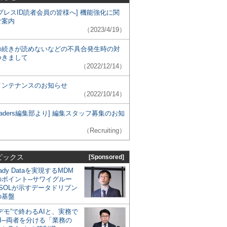
プレスID読者会員の皆様へ] 機能強化に関
ご案内
（2023/4/19）
の続きが読めないなどの不具合発生時の対
つきまして
（2022/12/14）
メンテナンスのお知らせ
（2022/10/14）
 Leaders編集部より] 編集スタッフ募集のお知
（Recruiting）
ピックス
[Sponsored]
eady Dataを実現するMDM
のポイント─サワイグルー
SOLが示すデータドリブン
の基盤
デモ”で終わるAIと、実務で
I─両者を分ける「業務の