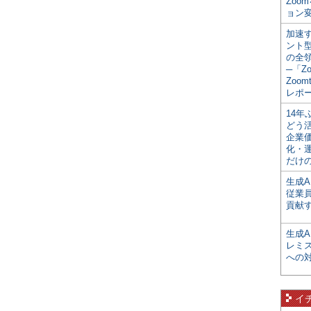
Zoo
ョン変
加速す
ント
の全
─「Z
Zoomt
レポ
14
どう
企業
化・
だけの
生成A
従業
貢献す
生成
レミ
への
イ