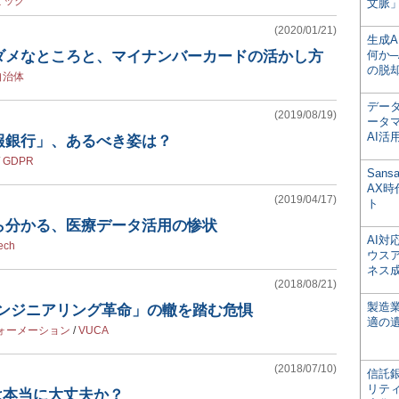
ミック
文脈」
(2020/01/21)
生成
ダメなところと、マイナンバーカードの活かし方
何か─
の脱
自治体
デー
(2019/08/19)
ータ
AI活
報銀行」、あるべき姿は？
/
GDPR
San
AX
(2019/04/17)
ト
ら分かる、医療データ活用の惨状
AI
ech
ウス
ネス
(2018/08/21)
製造
エンジニアリング革命」の轍を踏む危惧
適の
ォーメーション
/
VUCA
(2018/07/10)
信託銀
リテ
は本当に大丈夫か？