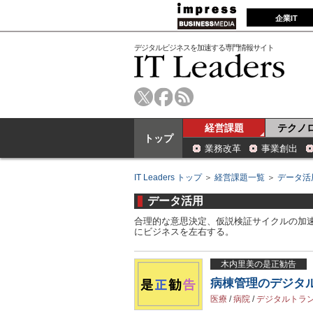
企業IT
デジタルビジネスを加速する専門情報サイト
経営課題
テクノ
トップ
業務改革
事業創出
IT Leaders トップ
＞
経営課題一覧
＞
データ活
データ活用
合理的な意思決定、仮説検証サイクルの加
にビジネスを左右する。
木内里美の是正勧告
病棟管理のデジタ
医療
/
病院
/
デジタルトラ