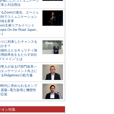
mを核にしたコミュニケーシ
革とAI活用法
るZoomの進化、エージェ
型AIでコミュニケーション
領域を変革
oom主催リアルイベント
opia On the Road Japan」
ート
年ぶりに到来したチャンスを
活かす？
価値向上とセキュリティ強
運用効率化をもたらす自社
“ドメイン”とは
I導入が迫るIT部門改革―
員エンゲージメント向上に
るRidgelinezの処方箋
AI時代に求められるオンプ
ス基盤─電力急増と機密性
対応策
チオシ特集