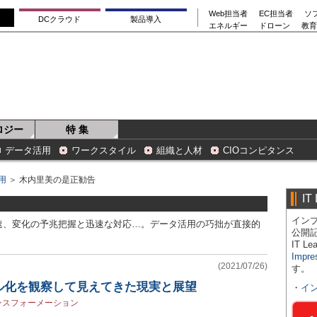
Web担当者
EC担当者
ソ
DCクラウド
製品導入
エネルギー
ドローン
教育
ロジー
特 集
データ活用
ワークスタイル
組織と人材
CIOコンピタンス
用
＞ 木内里美の是正勧告
IT
インプ
速、変化の予兆把握と迅速な対応…。データ活用の巧拙が直接的
公開
IT 
Impre
(2021/07/26)
す。
ル化を観察して見えてきた現実と展望
・
イ
ンスフォーメーション