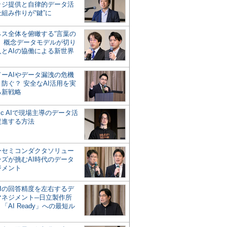
ッジ提供と自律的データ活
組み作りが“鍵”に
ネス全体を俯瞰する“言葉の
”、概念データモデルが切り
人とAIの協働による新世界
？
ドーAIやデータ漏洩の危機
防ぐ？ 安全なAI活用を実
る新戦略
ntic AIで現場主導のデータ活
促進する方法
ーセミコンダクタソリュー
ンズが挑むAI時代のデータ
ジメント
AIの回答精度を左右するデ
マネジメント─日立製作所
「AI Ready」への最短ル