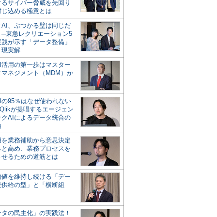
するサイバー脅威を先回り
封じ込める極意とは
とAI、ぶつかる壁は同じだ
」─東急レクリエーション5
実践が示す「データ整備」
う現実解
AI活用の第一歩はマスター
タマネジメント（MDM）か
Iの95％はなぜ使われない
Qlikが提唱するエージェン
ックAIによるデータ統合の
軸
活用を業務補助から意思決定
へと高め、業務プロセスを
させるための道筋とは
の価値を維持し続ける「デー
続供給の型」と「横断組
ータの民主化」の実践法！