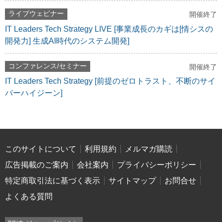
ライブウェビナー
開催終了
IT Leaders Tech Strategy LIVE [事業成長のカギは[情シスの
開発力] 生成AI時代のシステム開発]
コンファレンス/セミナー
開催終了
IT Leaders Tech Strategy [前提のゼロトラスト、不断のサイ
バーハイジーン]
このサイトについて
利用規約
メルマガ購読
広告掲載のご案内
会社案内
プライバシーポリシー
特定商取引法に基づく表示
サイトマップ
お問合せ
よくある質問