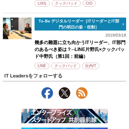
LIXIL
クックパッド
CIO
To-Be デジタルリーダー［ITリーダーとIT部
門の明日の姿・役割］
2019/03/18
幾多の難題に立ち向かうITリーダー、IT部門
のあるべき姿は？─LINE片野氏×クックパッ
ド中野氏（第1回：前編）
LINE
クックパッド
社内IT
IT Leadersをフォローする