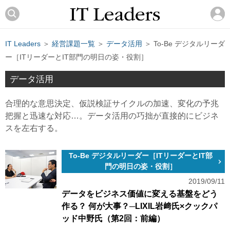
IT Leaders
＞
経営課題一覧
＞
データ活用
＞ To-Be デジタルリーダ
ー［ITリーダーとIT部門の明日の姿・役割］
データ活用
合理的な意思決定、仮説検証サイクルの加速、変化の予兆
把握と迅速な対応…。データ活用の巧拙が直接的にビジネ
スを左右する。
To-Be デジタルリーダー［ITリーダーとIT部
門の明日の姿・役割］
2019/09/11
データをビジネス価値に変える基盤をどう
作る？ 何が大事？─LIXIL岩﨑氏×クックパ
ッド中野氏（第2回：前編）