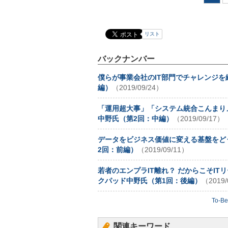
リスト
バックナンバー
僕らが事業会社のIT部門でチャレンジを続
編）
（2019/09/24）
「運用超大事」「システム統合こんまりメソ
中野氏（第2回：中編）
（2019/09/17）
データをビジネス価値に変える基盤をどう
2回：前編）
（2019/09/11）
若者のエンプラIT離れ？ だからこそIT
クパッド中野氏（第1回：後編）
（2019/
To-
関連キーワード