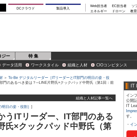
Web担当者
EC担当者
ソ
DCクラウド
製品導入
エネルギー
ドローン
教育
ロジー
特 集
データ活用
ワークスタイル
組織と人材
CIOコンピタンス
材
＞
To-Be デジタルリーダー［ITリーダーとIT部門の明日の姿・役
T部門のあるべき姿は？─LINE片野氏×クックパッド中野氏（第1回：前
IT
インプ
組織と人材記事一覧へ
公開
IT 
部門の明日の姿・役割］
]
Impre
うITリーダー、IT部門のある
す。
片野氏×クックパッド中野氏（第
・
イ