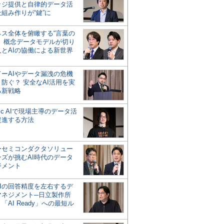
ッジ提供と自律的データ活
組み作りが“鍵”に
ネス全体を俯瞰する“言葉の
”、概念データモデルが切り
人とAIの協働による新世界
？
ドーAIやデータ漏洩の危機
防ぐ？ 安全なAI活用を実
る新戦略
ntic AIで現場主導のデータ活
促進する方法
ーセミコンダクタソリュー
ンズが挑むAI時代のデータ
ジメント
AIの回答精度を左右するデ
マネジメント─日立製作所
「AI Ready」への最短ル