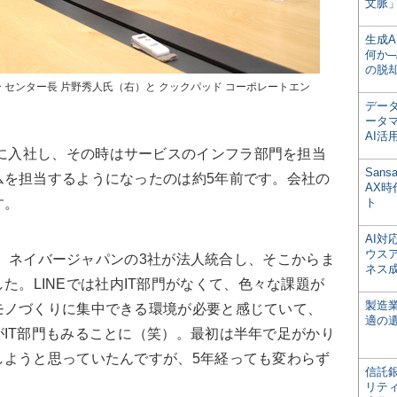
文脈」
生成
何か─
の脱
ITセンター センター長 片野秀人氏（右）と クックパッド コーポレートエン
デー
ータ
AI活
アに入社し、その時はサービスのインフラ部門を担当
San
ムを担当するようになったのは約5年前です。会社の
AX
す。
ト
AI
ウス
an、ネイバージャパンの3社が法人統合し、そこからま
ネス
かれました。LINEでは社内IT部門がなくて、色々な課題が
製造
モノづくりに集中できる環境が必要と感じていて、
適の
IT部門もみることに（笑）。最初は半年で足がかり
しようと思っていたんですが、5年経っても変わらず
信託銀
リテ