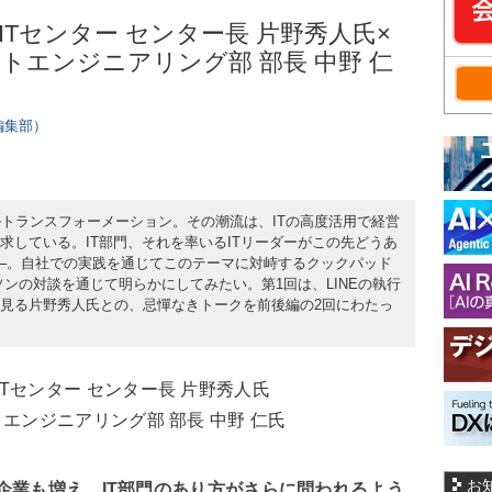
rise ITセンター センター長 片野秀人氏×
トエンジニアリング部 部長 中野 仁
s編集部）
トランスフォーメーション。その潮流は、ITの高度活用で経営
求している。IT部門、それを率いるITリーダーがこの先どうあ
─。自社での実践を通じてこのテーマに対峙するクックパッド
ソンの対談を通じて明らかにしてみたい。第1回は、LINEの執行
に見る片野秀人氏との、忌憚なきトークを前後編の2回にわたっ
ise ITセンター センター長 片野秀人氏
エンジニアリング部 部長 中野 仁氏
お
企業も増え、IT部門のあり方がさらに問われるよう