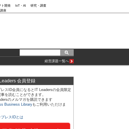
フト開発
IoT・AI
研究・調査
講座
経営課題一覧へ
 Leaders 会員登録
レスID会員になるとIT Leadersの会員限定
記事を読むことができます。
Leadersのメルマガを購読できます
ss Business Library
もご利用いただけま
ンプレスIDとは