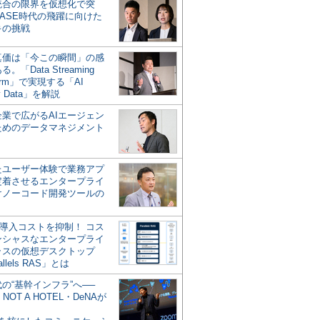
統合の限界を仮想化で突
ASE時代の飛躍に向けた
キの挑戦
の真価は「今この瞬間」の感
。「Data Streaming
form」で実現する「AI
y Data」を解説
企業で広がるAIエージェン
ためのデータマネジメント
？
たユーザー体験で業務アプ
定着させるエンタープライ
けノーコード開発ツールの
の導入コストを抑制！ コス
ンシャスなエンタープライ
ラスの仮想デスクトップ
allels RAS」とは
代の“基幹インフラ”へ──
NOT A HOTEL・DeNAが