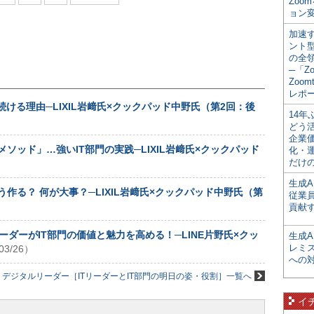
Zoo
ョン変
加速す
ント
の全
─「Z
Zoomt
レポ
ける理由─LIXIL岩﨑氏×クックパッド中野氏（第2回：後
14
どう
企業
ッド」…強いIT部門の実践─LIXIL岩﨑氏×クックパッド
化・
だけの
生成A
作る？ 何が大事？─LIXIL岩﨑氏×クックパッド中野氏（第
従業
貢献す
リーダーがIT部門の価値と魅力を高める！─LINE片野氏×クッ
生成
レミ
03/26）
への
Be デジタルリーダー［ITリーダーとIT部門の明日の姿・役割］一覧へ
イ