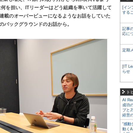
は何を担い、ITリーダーはどう組織を率いて活躍して
[イン
する
の連載のオーバービューになるようなお話をしていた
人のバックグラウンドのお話から。
記事
応に
定期
[IT
らせ
ト
AI R
成功
プとJ
経営
“感動
動くA