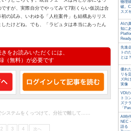
物理
破。C
のですが、実際自分でやってみて7割くらい仮説は合
スズ
本初の試み、いわゆる「人柱案件」も結構ありリス
AI
ましたけどね。でも、「ラピュタは本当にあったん
知にある
。
Plat
Read
先進
続きをお読みいただくには、
トの
とは
録（無料）が必要です
優れ
リを
ズ向
実像
VDI
トコ
ズク
「Par
でシステムをくっつけて、分社で離して……
AI時
NEC・
語る
2
3
4
次へ