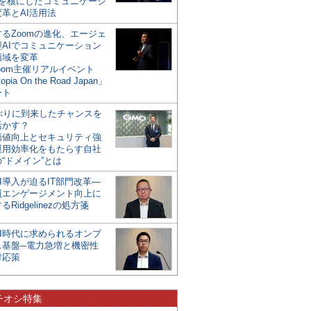
mを核にしたコミュニケーシ
革とAI活用法
るZoomの進化、エージェ
型AIでコミュニケーション
領域を変革
oom主催リアルイベント
opia On the Road Japan」
ート
年ぶりに到来したチャンスを
活かす？
価値向上とセキュリティ強
運用効率化をもたらす自社
“ドメイン”とは
I導入が迫るIT部門改革―
員エンゲージメント向上に
るRidgelinezの処方箋
AI時代に求められるオンプ
ス基盤─電力急増と機密性
対応策
チオシ特集