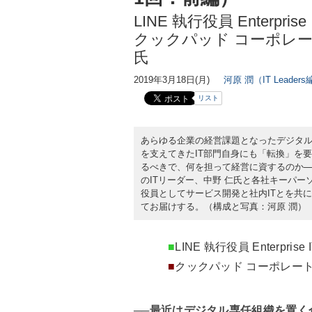
LINE 執行役員 Enterp
クックパッド コーポレー
氏
2019年3月18日(月)
河原 潤（IT Leader
リスト
あらゆる企業の経営課題となったデジタル
を支えてきたIT部門自身にも「転換」を要
るべきで、何を担って経営に資するのか─
のITリーダー、中野 仁氏と各社キーパー
役員としてサービス開発と社内ITとを共
てお届けする。（構成と写真：河原 潤）
■
LINE 執行役員 Enterpr
■
クックパッド コーポレート
──最近はデジタル専任組織を置く