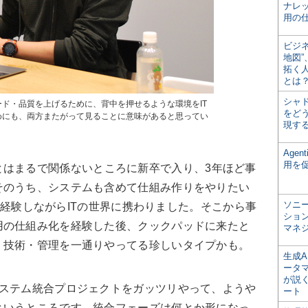
ナレ
用の仕
ビジ
地図
拓く
とは
シャ
ド・品質を上げるために、背中を押せるような環境をIT
をどう
めにも、両方またがって見ることに意味があると思ってい
現す
Age
用を
とはまるで関係ないところに新卒で入り、3年ほど事
そのうち、システムも含めて仕組み作りをやりたい
ソニ
erも経験しながらITの世界に携わりました。そこから事
ショ
用の仕組み化を経験した後、クックパッドに来たと
マネ
・技術・管理を一通りやってる珍しいタイプかも。
生成
ータ
が説く
ステム統合プロジェクトをガッツリやって、ようや
ート
というところです。統合フェーズは何とか形になっ