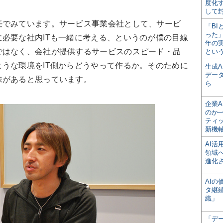
度化
して
でみています。サービス事業会社として、サービ
「BI
った
必要な社内ITも一緒に考える、というのが僕の目線
年の
ではなく、会社が提供するサービスのスピード・品
とい
うな環境をIT側からどうやって作るか。そのために
生成
デー
味があると思っています。
ら
企業A
のか─
ティ
新機
AI
領域
進化
AI
タ継
織」
「デ