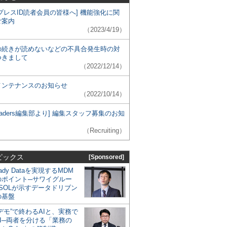
プレスID読者会員の皆様へ] 機能強化に関
ご案内
（2023/4/19）
の続きが読めないなどの不具合発生時の対
つきまして
（2022/12/14）
メンテナンスのお知らせ
（2022/10/14）
 Leaders編集部より] 編集スタッフ募集のお知
（Recruiting）
ピックス
[Sponsored]
eady Dataを実現するMDM
のポイント─サワイグルー
SOLが示すデータドリブン
の基盤
デモ”で終わるAIと、実務で
I─両者を分ける「業務の