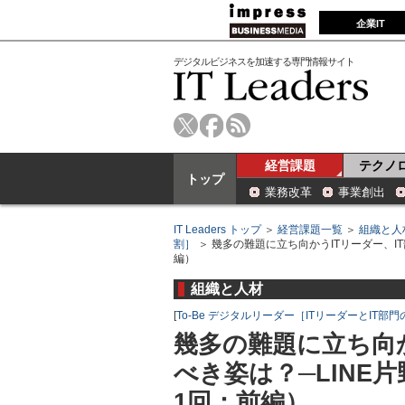
企業IT
デジタルビジネスを加速する専門情報サイト
経営課題
テクノ
トップ
業務改革
事業創出
IT Leaders トップ
＞
経営課題一覧
＞
組織と人
割］
＞ 幾多の難題に立ち向かうITリーダー、I
編）
組織と人材
[
To-Be デジタルリーダー［ITリーダーとIT
幾多の難題に立ち向か
べき姿は？─LINE
1回：前編）