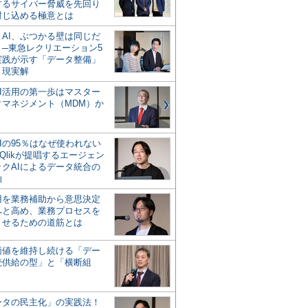
するサイバー脅威を先回り
封じ込める極意とは
とAI、ぶつかる壁は同じだ
」─東急レクリエーション5
実践が示す「データ整備」
う現実解
AI活用の第一歩はマスター
タマネジメント（MDM）か
Iの95％はなぜ使われない
Qlikが提唱するエージェン
ックAIによるデータ統合の
軸
活用を業務補助から意思決定
へと高め、業務プロセスを
させるための道筋とは
の価値を維持し続ける「デー
続供給の型」と「横断組
ータの民主化」の実践法！