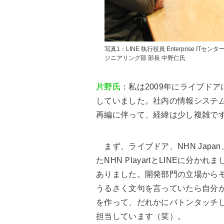
写真1：LINE 執行役員 Enterprise 
ジニアリング部 部長 中野仁氏
片野氏
：私は2009年にライブド
していました。社内の情報システ
再編に伴って、経緯は少し複雑で
まず、ライブドア、NHN Jap
たNHN PlayartとLINEに分
ありました。開発部門の立場から
うるさく文句を言っていたら自分が
を作って、だれかにバトンタッチ
担当しています（笑）。