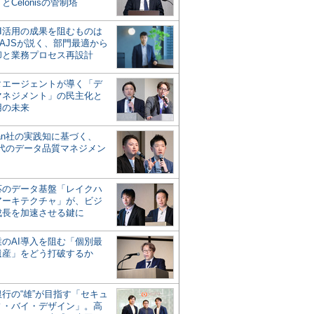
とCelonisの管制塔
AI活用の成果を阻むものは
AJSが説く、部門最適から
却と業務プロセス再設計
タエージェントが導く「デ
マネジメント」の民主化と
用の未来
san社の実践知に基づく、
時代のデータ品質マネジメン
対応のデータ基盤「レイクハ
アーキテクチャ」が、ビジ
成長を加速させる鍵に
業のAI導入を阻む「個別最
遺産」をどう打破するか
行の“雄”が目指す「セキュ
ィ・バイ・デザイン」。高