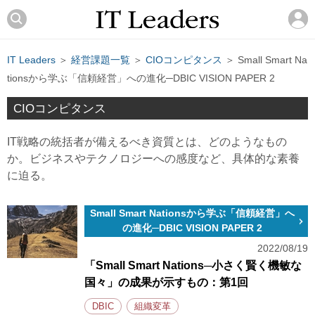
IT Leaders
＞
経営課題一覧
＞
CIOコンピタンス
＞ Small Smart Na
tionsから学ぶ「信頼経営」への進化─DBIC VISION PAPER 2
CIOコンピタンス
IT戦略の統括者が備えるべき資質とは、どのようなもの
か。ビジネスやテクノロジーへの感度など、具体的な素養
に迫る。
Small Smart Nationsから学ぶ「信頼経営」へ
の進化─DBIC VISION PAPER 2
2022/08/19
「Small Smart Nations─小さく賢く機敏な
国々」の成果が示すもの：第1回
DBIC
組織変革