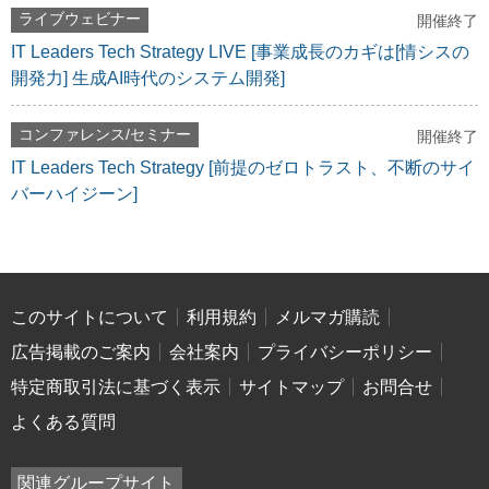
ライブウェビナー
開催終了
IT Leaders Tech Strategy LIVE [事業成長のカギは[情シスの
開発力] 生成AI時代のシステム開発]
コンファレンス/セミナー
開催終了
IT Leaders Tech Strategy [前提のゼロトラスト、不断のサイ
バーハイジーン]
このサイトについて
利用規約
メルマガ購読
広告掲載のご案内
会社案内
プライバシーポリシー
特定商取引法に基づく表示
サイトマップ
お問合せ
よくある質問
関連グループサイト