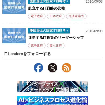
憂国居士の国家IT戦略考
2010/09/08
乱立するIT戦略の比較
電子政府
日本政府
経済産業省
憂国居士の国家IT戦略考
2010/09/03
迷走するIT政策のリーダーシップ
電子政府
日本政府
IT Leadersをフォローする