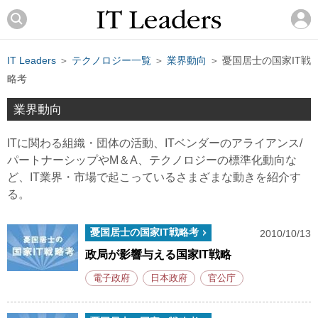
IT Leaders
＞
テクノロジー一覧
＞
業界動向
＞ 憂国居士の国家IT戦
略考
業界動向
ITに関わる組織・団体の活動、ITベンダーのアライアンス/
パートナーシップやM＆A、テクノロジーの標準化動向な
ど、IT業界・市場で起こっているさまざまな動きを紹介す
る。
憂国居士の国家IT戦略考
2010/10/13
政局が影響与える国家IT戦略
電子政府
日本政府
官公庁