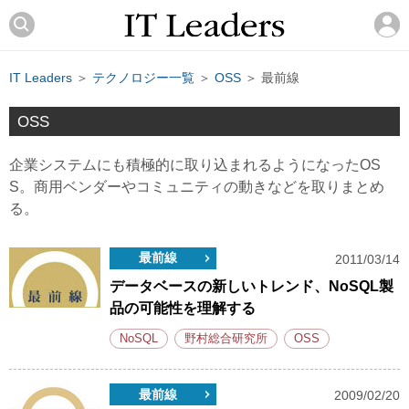
IT Leaders
＞
テクノロジー一覧
＞
OSS
＞ 最前線
OSS
企業システムにも積極的に取り込まれるようになったOS
S。商用ベンダーやコミュニティの動きなどを取りまとめ
る。
最前線
2011/03/14
データベースの新しいトレンド、NoSQL製
品の可能性を理解する
NoSQL
野村総合研究所
OSS
最前線
2009/02/20