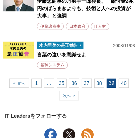
伊藤忠商事の丹羽宇一郎会長、「給付金2兆
円のばらまきよりも、技術と人への投資が
大事」と強調
伊藤忠商事
日本政府
IT人材
木内里美の是正勧告
2008/11/06
言葉の違いを意識せよ
基幹システム
39
1
…
35
36
37
38
40
<
前へ
次へ
>
IT Leadersをフォローする