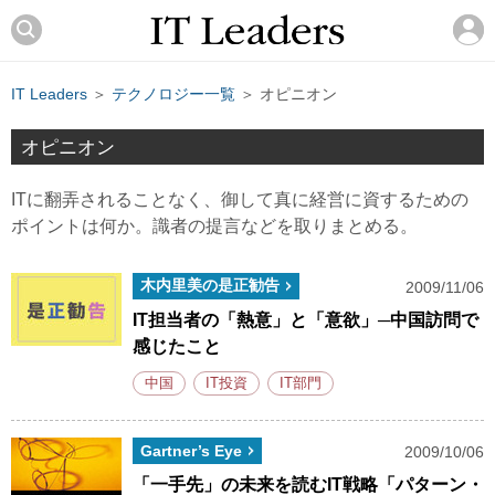
IT Leaders
＞
テクノロジー一覧
＞ オピニオン
オピニオン
ITに翻弄されることなく、御して真に経営に資するための
ポイントは何か。識者の提言などを取りまとめる。
木内里美の是正勧告
2009/11/06
IT担当者の「熱意」と「意欲」─中国訪問で
感じたこと
中国
IT投資
IT部門
Gartner’s Eye
2009/10/06
「一手先」の未来を読むIT戦略「パターン・