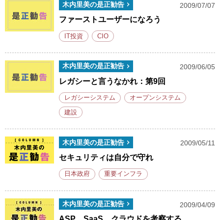
木内里美の是正勧告
2009/07/07
ファーストユーザーになろう
IT投資
CIO
木内里美の是正勧告
2009/06/05
レガシーと言うなかれ：第9回
レガシーシステム
オープンシステム
建設
木内里美の是正勧告
2009/05/11
セキュリティは自分で守れ
日本政府
重要インフラ
木内里美の是正勧告
2009/04/09
ASP、SaaS、クラウドを考察する