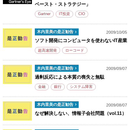
ベースト・ストラテジー」
Gartner
IT投資
CIO
木内里美の是正勧告
2009/10/05
ソフト開発にコンピュータを使わないIT産業
超高速開発
ローコード
木内里美の是正勧告
2009/09/07
過剰反応による本質の喪失と無駄
金融
銀行
システム障害
木内里美の是正勧告
2009/08/07
なぜ解決しない、情報子会社問題（vol.11）