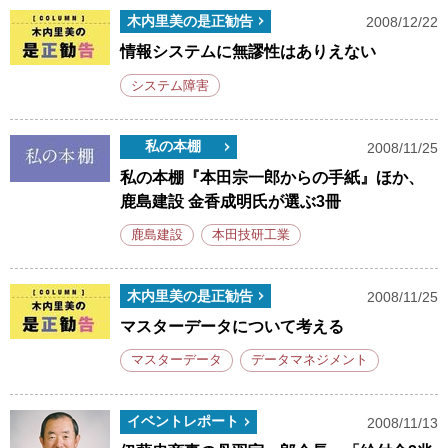
木内里美の是正勧告
2008/12/22
情報システムに無謬性はありえない
システム障害
私の本棚
2008/11/25
私の本棚『本田宗一郎からの手紙』ほか、
鹿島建設 金香成明氏が選ぶ3冊
鹿島建設
本田技研工業
木内里美の是正勧告
2008/11/25
マスターデータについて考える
マスターデータ
データマネジメント
イベントレポート
2008/11/13