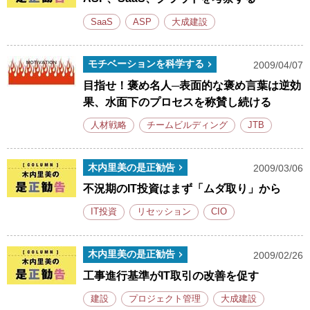
SaaS
ASP
大成建設
モチベーションを科学する
2009/04/07
目指せ！褒め名人─表面的な褒め言葉は逆効
果、水面下のプロセスを称賛し続ける
人材戦略
チームビルディング
JTB
木内里美の是正勧告
2009/03/06
不況期のIT投資はまず「ムダ取り」から
IT投資
リセッション
CIO
木内里美の是正勧告
2009/02/26
工事進行基準がIT取引の改善を促す
建設
プロジェクト管理
大成建設