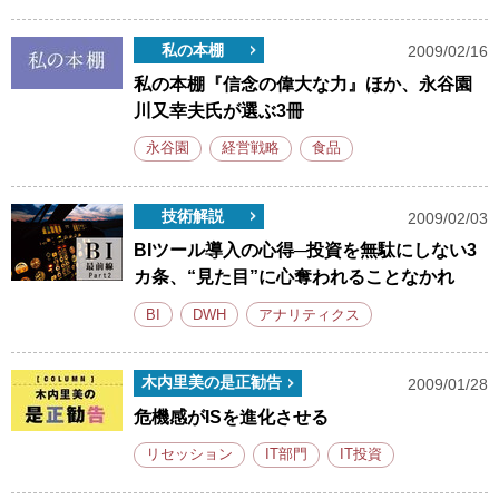
私の本棚
2009/02/16
私の本棚『信念の偉大な力』ほか、永谷園
川又幸夫氏が選ぶ3冊
永谷園
経営戦略
食品
技術解説
2009/02/03
BIツール導入の心得─投資を無駄にしない3
カ条、“見た目”に心奪われることなかれ
BI
DWH
アナリティクス
木内里美の是正勧告
2009/01/28
危機感がISを進化させる
リセッション
IT部門
IT投資