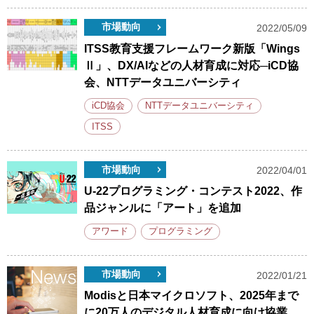
市場動向
2022/05/09
ITSS教育支援フレームワーク新版「Wings
Ⅱ」、DX/AIなどの人材育成に対応─iCD協
会、NTTデータユニバーシティ
iCD協会
NTTデータユニバーシティ
ITSS
市場動向
2022/04/01
U-22プログラミング・コンテスト2022、作
品ジャンルに「アート」を追加
アワード
プログラミング
市場動向
2022/01/21
Modisと日本マイクロソフト、2025年まで
に20万人のデジタル人材育成に向け協業