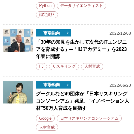
Python
データサイエンティスト
認定資格
市場動向
2022/12/08
「30年の知見を生かして次代のITエンジニ
アを育成する」─「IIJアカデミー」を2023
年春に開講
IIJ
リスキリング
人材育成
市場動向
2022/06/20
グーグルなど49団体が「日本リスキリング
コンソーシアム」発足、“イノベーション人
材”50万人育成を目指す
Google
日本リスキリングコンソーシアム
人材育成