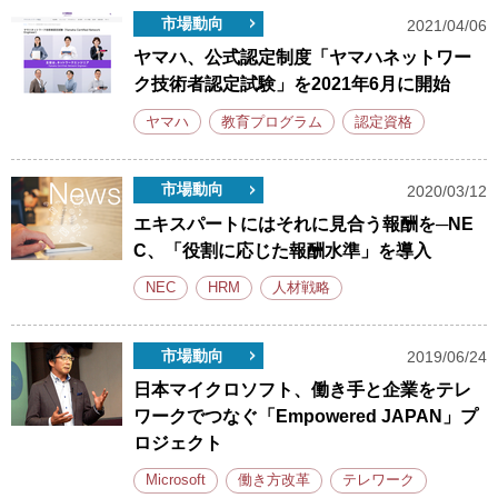
市場動向
2021/04/06
ヤマハ、公式認定制度「ヤマハネットワー
ク技術者認定試験」を2021年6月に開始
ヤマハ
教育プログラム
認定資格
市場動向
2020/03/12
エキスパートにはそれに見合う報酬を─NE
C、「役割に応じた報酬水準」を導入
NEC
HRM
人材戦略
市場動向
2019/06/24
日本マイクロソフト、働き手と企業をテレ
ワークでつなぐ「Empowered JAPAN」プ
ロジェクト
Microsoft
働き方改革
テレワーク