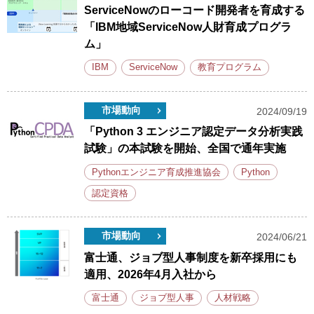
ServiceNowのローコード開発者を育成する
「IBM地域ServiceNow人財育成プログラ
ム」
IBM
ServiceNow
教育プログラム
市場動向
2024/09/19
「Python 3 エンジニア認定データ分析実践
試験」の本試験を開始、全国で通年実施
Pythonエンジニア育成推進協会
Python
認定資格
市場動向
2024/06/21
富士通、ジョブ型人事制度を新卒採用にも
適用、2026年4月入社から
富士通
ジョブ型人事
人材戦略