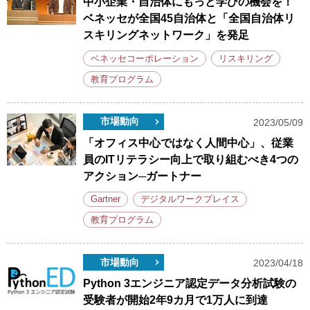
中小企業・自治体にもっと学びの機会を！
ベネッセが全国45自治体と「全国自治体リ
スキリングネットワーク」を発足
ベネッセコーポレーション
リスキリング
教育プログラム
市場動向
2023/05/09
「オフィス中心ではなく人間中心」、従業
員のITリテラシー向上で取り組むべき4つの
アクション─ガートナー
Gartner
デジタルワークプレイス
教育プログラム
市場動向
2023/04/18
Python 3エンジニア認定データ分析試験の
受験者が開始2年9カ月で1万人に到達