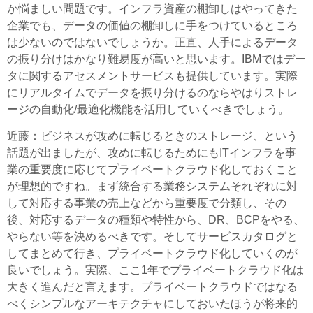
か悩ましい問題です。インフラ資産の棚卸しはやってきた
企業でも、データの価値の棚卸しに手をつけているところ
は少ないのではないでしょうか。正直、人手によるデータ
の振り分けはかなり難易度が高いと思います。IBMではデー
タに関するアセスメントサービスも提供しています。実際
にリアルタイムでデータを振り分けるのならやはりストレ
ージの自動化/最適化機能を活用していくべきでしょう。
近藤
：ビジネスが攻めに転じるときのストレージ、という
話題が出ましたが、攻めに転じるためにもITインフラを事
業の重要度に応じてプライベートクラウド化しておくこと
が理想的ですね。まず統合する業務システムそれぞれに対
して対応する事業の売上などから重要度で分類し、その
後、対応するデータの種類や特性から、DR、BCPをやる、
やらない等を決めるべきです。そしてサービスカタログと
してまとめて行き、プライベートクラウド化していくのが
良いでしょう。実際、ここ1年でプライベートクラウド化は
大きく進んだと言えます。プライベートクラウドではなる
べくシンプルなアーキテクチャにしておいたほうが将来的