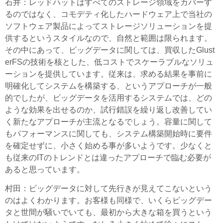
石井
：レッドハットはすべてのストレージ領域をカバーす
るのではなく、コモデティ化したハードウェア上で当社の
ソフトウェア製品によってストレージソリューションを提
供するというスタイルなので、自然と範囲は限られます。
その中にあって、ビッグデータに関しては、買収したGlust
erFSの技術を核とした、低コストでスケーラブルなソリュ
ーションを提供しています。従来は、求める結果を事前に
明確化してシステムを構築する、というアプローチが一般
的でしたが、ビッグデータを活用するシステムでは、どの
ような効果を出せるのか、試行錯誤を繰り返し改善してい
く新たなアプローチが主流となるでしょう。容量に関して
もパフォーマンスに関しても、システム構築開始時に要件
を確定せずに、小さく始める事が多いようです。少なくと
も従来のITのトレンドとは違ったアプローチで臨む必要が
あると思っています。
村田
：ビッグデータに対して先行きが見えてこないという
のはよくわかります。お客様も同様で、いくらビッグデー
タと世間が騒いでいても、最初から大きな箱を買うという