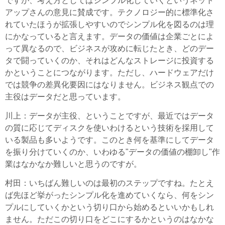
ですが、考え方としてはシンプル化していくというネット
アップさんの意見に賛成です。テクノロジー的に標準化さ
れていたほうが拡張しやすいのでシンプル化を図るのは理
にかなっていると言えます。データの価値は企業ごとによ
って異なるので、ビジネスが攻めに転じたとき、どのデー
タで闘っていくのか、それはどんなストレージに投資する
かということにつながります。ただし、ハードウェアだけ
では競争の差異化要因にはなりません。ビジネス観点での
主役はデータだと思っています。
川上
：データが主役、ということですが、最近ではデータ
の質に応じてディスクを使いわけるという技術を採用して
いる製品も多いようです。このとき何を基準にしてデータ
を振り分けていくのか、いわゆる"データの価値の棚卸し"作
業はなかなか難しいと思うのですが。
村田
：いちばん難しいのは最初のステップですね。たとえ
ば先ほど挙がったシンプル化を進めていくなら、何をシン
プルにしていくかという切り口から始めるといいかもしれ
ません。ただこの切り口をどこにするかというのはなかな