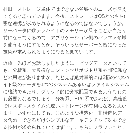
村田
：ストレージ単体ではできない領域へのニーズが増え
てくると思っています。今後、ストレージはOSとのさらに
密な連携が求められるようになるのではないでしょうか。
サーバー側に数テラバイトのメモリーが乗ることが当たり
前になってくるので、アプリケーション側のバッファ領域
を使うようにするとか、そういったサーバーと蜜になった
技術が求められるようになると見ています。
近藤
：先ほどお話しましたように、ビッグデータといって
も、分析系、大規模なコンテンツリポジトリ系やHPC系な
どの用途がありますが、たとえば絶対量的には2桁のペタバ
イト級のデータを1つのシステムあるいはファイルシステム
に格納できたり、グリッド的に分散配置できるようなもの
も必要となるでしょう。分析系、HPC系であれば、高密度
でレスポンスタイムの速いストレージが有利になると思い
ます。いずれにしても、このような構造化、非構造化デー
タ含め、できるだけシンプルなアーキテクチャで対応でき
る技術が求められていくはずです。さらにフラッシュとデ