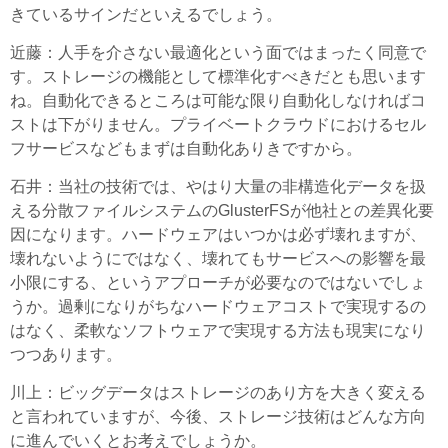
きているサインだといえるでしょう。
近藤
：人手を介さない最適化という面ではまったく同意で
す。ストレージの機能として標準化すべきだとも思います
ね。自動化できるところは可能な限り自動化しなければコ
ストは下がりません。プライベートクラウドにおけるセル
フサービスなどもまずは自動化ありきですから。
石井
：当社の技術では、やはり大量の非構造化データを扱
える分散ファイルシステムのGlusterFSが他社との差異化要
因になります。ハードウェアはいつかは必ず壊れますが、
壊れないようにではなく、壊れてもサービスへの影響を最
小限にする、というアプローチが必要なのではないでしょ
うか。過剰になりがちなハードウェアコストで実現するの
はなく、柔軟なソフトウェアで実現する方法も現実になり
つつあります。
川上
：ビッグデータはストレージのあり方を大きく変える
と言われていますが、今後、ストレージ技術はどんな方向
に進んでいくとお考えでしょうか。