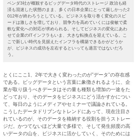
ベンダ3社が概観するビッグデータ時代のストレージ 政治も経
済も混迷した状態のまま、多くの日本企業にとって厳しかった2
012年が終わろうとしている。ビジネスを取り巻く変化のスピ
ードは激しさを増しており、競争力を高めていくには俊敏で柔
軟な変化への対応が求められる。そしてビジネスの変化にあわ
せて企業のITインフラもいま、大きな転換点を迎えている。こ
こで新しい時代を見据えたインフラを構築できるかがどうか
が、ビジネスの成功を左右するといっても過言ではないだろ
う。
とくにここ1、2年で大きく変わったのが"データ"の存在感
である。ビッグデータという言葉に象徴されるように、企
業が取り扱うべきデータはその量も種類も増加の一途をた
どっており、そのデータをビジネスにどう活かすかについ
て、毎日のようにメディアやセミナーで議論されている。
こうしたデータドリブンなトレンドにあって、現在注目さ
れているのが、そのデータを格納する役割を担うストレー
ジだ。かつてないほど大量で多様で、そして発生頻度の高
いデータの山を、ビジネスに活かしていく、そのためには