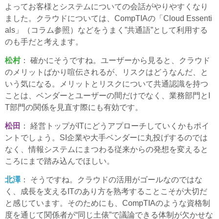
よってお客様とシステムについての会話がやりやすくなり
ました。クラウドについては、CompTIAの「Cloud Essenti
als」（コラム参照）などをうまく”共通語”として利用する
のも手だと考えます。
松村
： 確かにそうですね。ユーザーから見ると、クラウド
のメリットばかり喧伝されるが、リスクはどうなんだ、と
いう気になる。メリットとリスクについて共通認識を持つ
ことは、ベンダーとユーザーの間だけでなく、業務部門とI
T部門の関係を見直す際にも有効です。
松田
： 経営トップがITにどうアプローチしていくかもポイ
ントでしょう。SI企業や大手ベンダーに丸投げするのでは
なく、情報システムにまつわる従来からの発想を変えると
ころにまで踏み込んでほしい。
北澤
： そうですね。クラウドの活用がゴールなのではな
く、成長を支えるITのあり方を熟考することこそが大切だ
と感じています。そのためにも、CompTIAのような資格制
度を通じて関係者が“同じ土俵”で議論できる体制が欠かせな