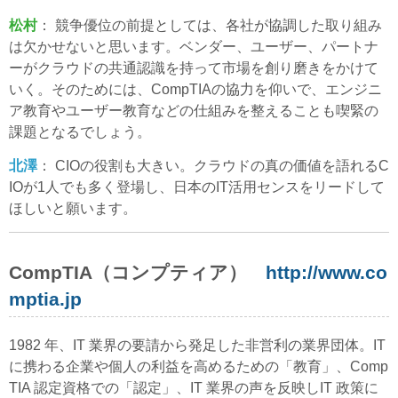
松村
： 競争優位の前提としては、各社が協調した取り組み
は欠かせないと思います。ベンダー、ユーザー、パートナ
ーがクラウドの共通認識を持って市場を創り磨きをかけて
いく。そのためには、CompTIAの協力を仰いで、エンジニ
ア教育やユーザー教育などの仕組みを整えることも喫緊の
課題となるでしょう。
北澤
： CIOの役割も大きい。クラウドの真の価値を語れるC
IOが1人でも多く登場し、日本のIT活用センスをリードして
ほしいと願います。
CompTIA（コンプティア）
http://www.co
mptia.jp
1982 年、IT 業界の要請から発足した非営利の業界団体。IT
に携わる企業や個人の利益を高めるための「教育」、Comp
TIA 認定資格での「認定」、IT 業界の声を反映しIT 政策に