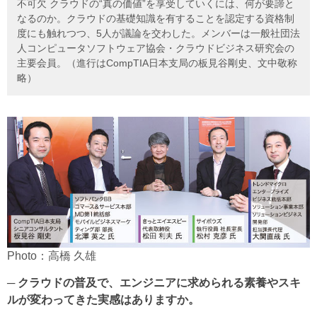
不可欠 クラウドの“真の価値”を享受していくには、何が要諦と
なるのか。クラウドの基礎知識を有することを認定する資格制
度にも触れつつ、5人が議論を交わした。メンバーは一般社団法
人コンピュータソフトウェア協会・クラウドビジネス研究会の
主要会員。（進行はCompTIA日本支局の板見谷剛史、文中敬称
略）
Photo：高橋 久雄
─ クラウドの普及で、エンジニアに求められる素養やスキ
ルが変わってきた実感はありますか。