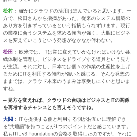
松村
： 確かにクラウドの活用は進んでいると思います。一
方で、松田さんから指摘があった、従来のシステム構築の
あり方を引きずっているという指摘もうなずけます。現行
の業務に合うシステムを求める傾向が強く、大胆にビジネ
スを変えていこうという発想がなかなか伴わない。
松田
： 欧米では、ITは常に変えていかなければいけない組
織体制を管理し、ビジネスをドライブする道具という見方
が主流。それに対し、日本では個々の作業の生産性を上げ
るためにITを利用する傾向が強いと感じる。そんな発想の
ままでは、クラウド本来のうまみは享受しにくいと思いま
すね。
─ 見方を変えれば、クラウドの台頭はビジネスとITの関係
を再考するチャンスとも言えそうですね。
大関
： ITを提供する側と利用する側がお互いに理解でき
る“共通語”を持つことが1つのポイントだと感じています。
私もITIL v3 Foundationの資格を取得したのですが、それに