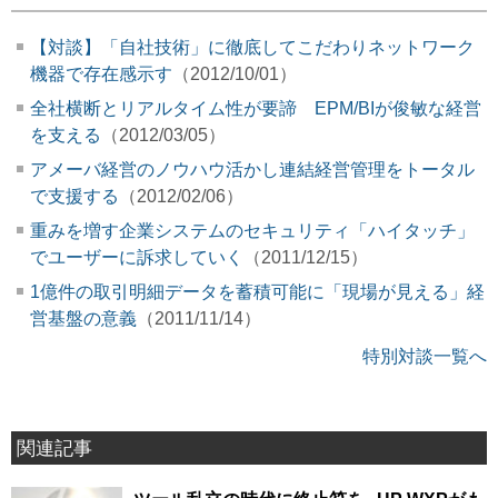
【対談】「自社技術」に徹底してこだわりネットワーク
機器で存在感示す
（2012/10/01）
全社横断とリアルタイム性が要諦 EPM/BIが俊敏な経営
を支える
（2012/03/05）
アメーバ経営のノウハウ活かし連結経営管理をトータル
で支援する
（2012/02/06）
重みを増す企業システムのセキュリティ「ハイタッチ」
でユーザーに訴求していく
（2011/12/15）
1億件の取引明細データを蓄積可能に「現場が見える」経
営基盤の意義
（2011/11/14）
特別対談一覧へ
関連記事