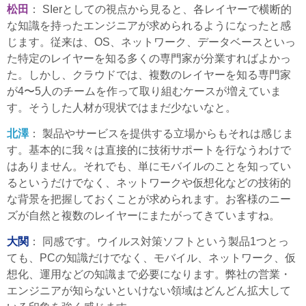
松田
： SIerとしての視点から見ると、各レイヤーで横断的
な知識を持ったエンジニアが求められるようになったと感
じます。従来は、OS、ネットワーク、データベースといっ
た特定のレイヤーを知る多くの専門家が分業すればよかっ
た。しかし、クラウドでは、複数のレイヤーを知る専門家
が4〜5人のチームを作って取り組むケースが増えていま
す。そうした人材が現状ではまだ少ないなと。
北澤
： 製品やサービスを提供する立場からもそれは感じま
す。基本的に我々は直接的に技術サポートを行なうわけで
はありません。それでも、単にモバイルのことを知ってい
るというだけでなく、ネットワークや仮想化などの技術的
な背景を把握しておくことが求められます。お客様のニー
ズが自然と複数のレイヤーにまたがってきていますね。
大関
： 同感です。ウイルス対策ソフトという製品1つとっ
ても、PCの知識だけでなく、モバイル、ネットワーク、仮
想化、運用などの知識まで必要になります。弊社の営業・
エンジニアが知らないといけない領域はどんどん拡大して