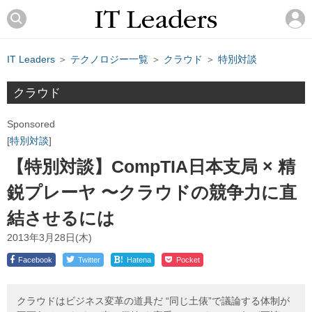
IT Leaders
＞
テクノロジー一覧
＞
クラウド
＞
特別対談
クラウド
Sponsored
特別対談
【特別対談】CompTIA日本支局 × 精
鋭プレーヤ 〜クラウドの競争力に直
結させるには
2013年3月28日(木)
!
Facebook
Twitter
Hatena
Pocket
クラウドはビジネス変革の道具だ “同じ土俵”で議論する体制が