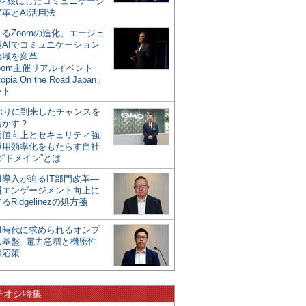
mを核にしたコミュニケーシ
革とAI活用法
るZoomの進化、エージェ
型AIでコミュニケーション
領域を変革
oom主催リアルイベント
opia On the Road Japan」
ート
年ぶりに到来したチャンスを
活かす？
価値向上とセキュリティ強
運用効率化をもたらす自社
“ドメイン”とは
I導入が迫るIT部門改革―
員エンゲージメント向上に
るRidgelinezの処方箋
AI時代に求められるオンプ
ス基盤─電力急増と機密性
対応策
チオシ特集