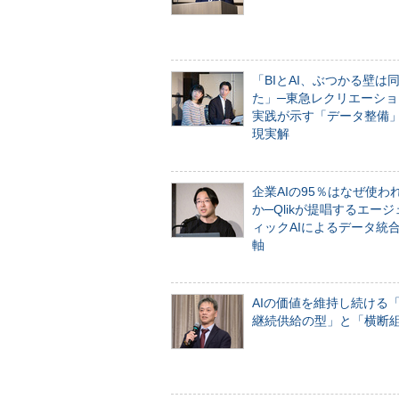
「BIとAI、ぶつかる壁は
た」─東急レクリエーショ
実践が示す「データ整備
現実解
企業AIの95％はなぜ使わ
か─Qlikが提唱するエー
ィックAIによるデータ統
軸
AIの価値を維持し続ける
継続供給の型」と「横断