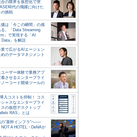
統合の限界を仮想化で突
ASE時代の飛躍に向けた
キの挑戦
の真価は「今この瞬間」の感
。「Data Streaming
form」で実現する「AI
y Data」を解説
企業で広がるAIエージェン
ためのデータマネジメント
？
たユーザー体験で業務アプ
定着させるエンタープライ
けノーコード開発ツールの
の導入コストを抑制！ コス
ンシャスなエンタープライ
ラスの仮想デスクトップ
allels RAS」とは
代の“基幹インフラ”へ──
NOT A HOTEL・DeNAが