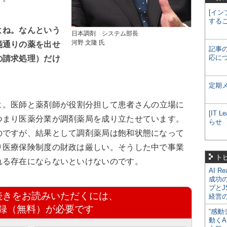
[イン
する
よね。なんという
日本調剤 システム部長
河野 文隆 氏
箋通りの薬を出せ
記事
応に
の請求処理）だけ
。
定期
。医師と薬剤師が役割分担して患者さんの立場に
[IT
つまり医薬分業が調剤薬局を成り立たせています。
らせ
のですが、結果として調剤薬局は飽和状態になって
り医療保険制度の財政は厳しい。そうした中で事業
ト
れる存在にならないといけないのです。
AI R
成功
プとJ
続きをお読みいただくには、
経営
録（無料）が必要です
“感動
動くA