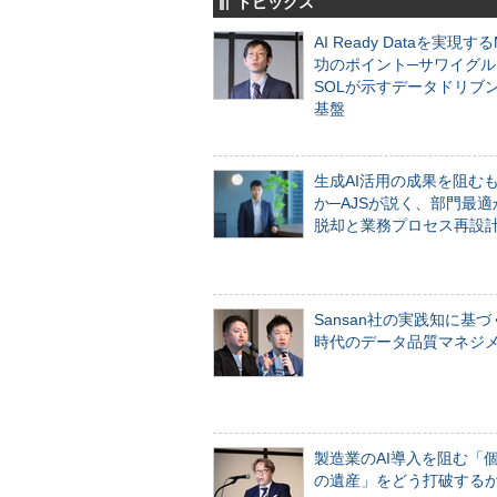
トピックス
AI Ready Dataを実現す
功のポイント─サワイグル
SOLが示すデータドリブ
基盤
生成AI活用の成果を阻む
か─AJSが説く、部門最適
脱却と業務プロセス再設
Sansan社の実践知に基づ
時代のデータ品質マネジ
製造業のAI導入を阻む「
の遺産」をどう打破する