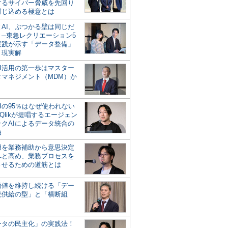
するサイバー脅威を先回り
封じ込める極意とは
とAI、ぶつかる壁は同じだ
」─東急レクリエーション5
実践が示す「データ整備」
う現実解
AI活用の第一歩はマスター
タマネジメント（MDM）か
Iの95％はなぜ使われない
Qlikが提唱するエージェン
ックAIによるデータ統合の
軸
活用を業務補助から意思決定
へと高め、業務プロセスを
させるための道筋とは
の価値を維持し続ける「デー
続供給の型」と「横断組
ータの民主化」の実践法！