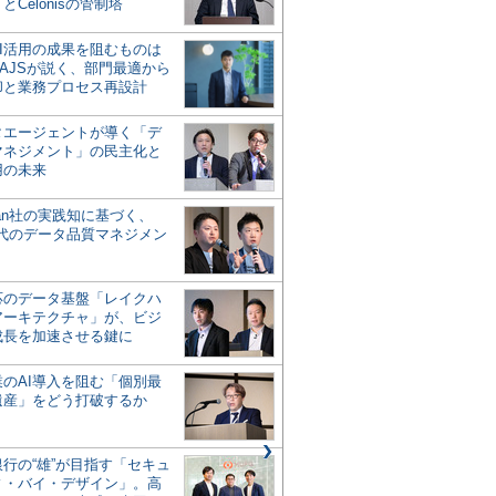
とCelonisの管制塔
AI活用の成果を阻むものは
AJSが説く、部門最適から
却と業務プロセス再設計
タエージェントが導く「デ
マネジメント」の民主化と
用の未来
san社の実践知に基づく、
時代のデータ品質マネジメン
対応のデータ基盤「レイクハ
アーキテクチャ」が、ビジ
成長を加速させる鍵に
業のAI導入を阻む「個別最
遺産」をどう打破するか
行の“雄”が目指す「セキュ
ィ・バイ・デザイン」。高