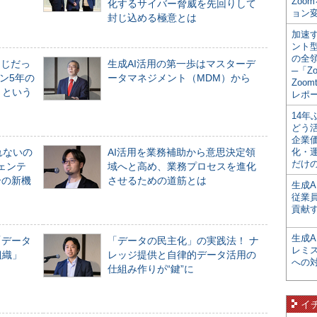
Zoo
化するサイバー脅威を先回りして
ョン変
封じ込める極意とは
加速す
ント
の全
同じだっ
生成AI活用の第一歩はマスターデ
─「Z
ン5年の
ータマネジメント（MDM）から
Zoomt
」という
レポ
14
どう
企業
れないの
AI活用を業務補助から意思決定領
化・
だけの
ジェンテ
域へと高め、業務プロセスを進化
合の新機
させるための道筋とは
生成A
従業
貢献す
生成
「データ
「データの民主化」の実践法！ ナ
レミ
組織」
レッジ提供と自律的データ活用の
への
仕組み作りが“鍵”に
イ