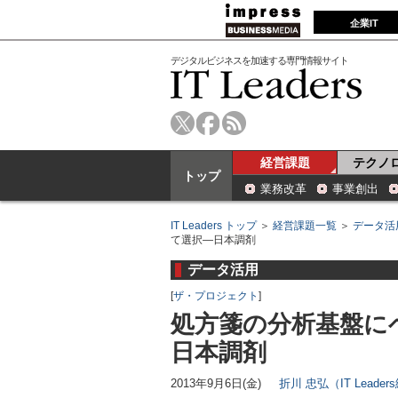
企業IT
デジタルビジネスを加速する専門情報サイト
経営課題
テクノ
トップ
業務改革
事業創出
IT Leaders トップ
＞
経営課題一覧
＞
データ活
て選択―日本調剤
データ活用
[
ザ・プロジェクト
]
処方箋の分析基盤に
日本調剤
2013年9月6日(金)
折川 忠弘（IT Leade