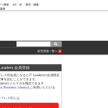
フト開発
IoT・AI
研究・調査
講座
経営課題一覧へ
 Leaders 会員登録
レスID会員になるとIT Leadersの会員限定
記事を読むことができます。
Leadersのメルマガを購読できます
ss Business Library
もご利用いただけま
ンプレスIDとは