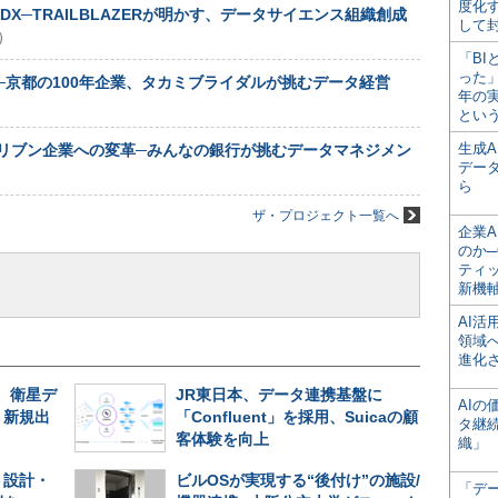
度化
X─TRAILBLAZERが明かす、データサイエンス組織創成
して
0）
「BI
った
新─京都の100年企業、タカミブライダルが挑むデータ経営
年の
とい
生成
リブン企業への変革─みんなの銀行が挑むデータマネジメン
デー
ら
ザ・プロジェクト一覧へ
企業A
のか─
ティ
新機
AI
領域
進化
、衛星デ
JR東日本、データ連携基盤に
AI
、新規出
「Confluent」を採用、Suicaの顧
タ継
客体験を向上
織」
ト設計・
ビルOSが実現する“後付け”の施設/
「デ