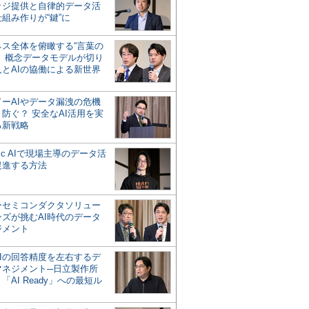
ッジ提供と自律的データ活
組み作りが“鍵”に
ネス全体を俯瞰する“言葉の
”、概念データモデルが切り
人とAIの協働による新世界
？
ドーAIやデータ漏洩の危機
防ぐ？ 安全なAI活用を実
る新戦略
ntic AIで現場主導のデータ活
促進する方法
ーセミコンダクタソリュー
ンズが挑むAI時代のデータ
ジメント
AIの回答精度を左右するデ
マネジメント─日立製作所
「AI Ready」への最短ル