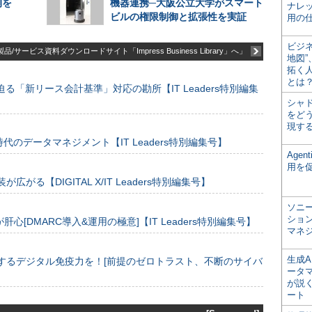
例を
機器連携─大阪公立大学がスマート
ナレ
ビルの権限制御と拡張性を実証
用の仕
ビジ
品/サービス資料ダウンロードサイト「Impress Business Library」へ」
地図
拓く
とは
る「新リース会計基準」対応の勘所【IT Leaders特別編集
シャ
をどう
現す
のデータマネジメント【IT Leaders特別編集号】
Age
用を
装が広がる【DIGITAL X/IT Leaders特別編集号】
ソニ
ショ
[DMARC導入&運用の極意]【IT Leaders特別編集号】
マネ
生成
するデジタル免疫力を！[前提のゼロトラスト、不断のサイバ
ータ
が説く
ート