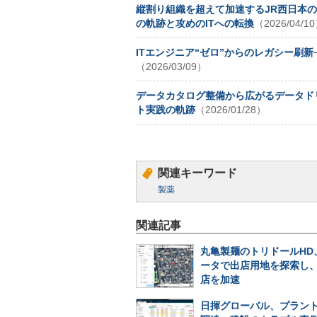
縦割り組織を超えて加速するJR西日本のD
の軌跡と攻めのITへの転換
（2026/04/1
ITエンジニア“ゼロ”からのレガシー刷
（2026/03/09）
データカタログ整備から広がるデータド
ト実践の軌跡
（2026/01/28）
関連キーワード
製薬
関連記事
丸亀製麺のトリドールHD
ータで出店用地を探索し
店を加速
日揮グローバル、プラン