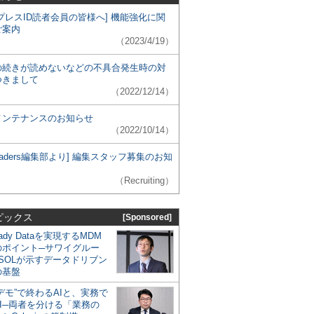
プレスID読者会員の皆様へ] 機能強化に関
ご案内
（2023/4/19）
の続きが読めないなどの不具合発生時の対
つきまして
（2022/12/14）
メンテナンスのお知らせ
（2022/10/14）
 Leaders編集部より] 編集スタッフ募集のお知
（Recruiting）
ピックス
[Sponsored]
eady Dataを実現するMDM
のポイント─サワイグルー
SOLが示すデータドリブン
の基盤
デモ”で終わるAIと、実務で
I─両者を分ける「業務の