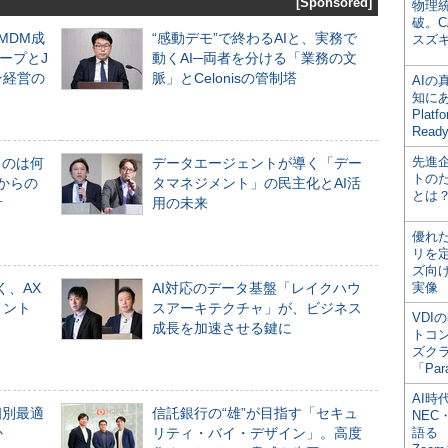
[Sponsored]
物理
破。C
るMDM成
“感動デモ”で終わるAIと、実務で
スズ
ープとJ
動くAI─両者を分ける「業務の文
ン経営の
脈」とCelonisの管制塔
AI
知にある
Plat
Read
先進
ものは何
データエージェントが導く「デー
トの
からの
タマネジメント」の民主化とAI活
とは
計
用の未来
優れ
リを
ズ向
く、AX
AI対応のデータ基盤「レイクハウ
実像
メント
スアーキテクチャ」が、ビジネス
VDI
成長を加速させる鍵に
トコ
ズク
「Par
AI時
個別最適
信託銀行の“雄”が目指す「セキュ
NEC・
か
リティ・バイ・デザイン」。高度
語る