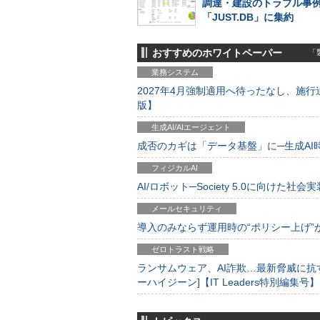
調達・建設のトラブル事
「JUST.DB」に集約
おすすめのホワイトペーパー
「製
業務システム
2027年4月強制適用へ待ったなし、施行迫
版】
生成AI/AIエージェント
成否のカギは「データ基盤」に─生成AI時代
フィジカルAI
AI/ロボット─Society 5.0に向けた社会実
メールセキュリティ
導入のみならず運用時の“ポリシー上げ”が肝心
ゼロトラスト戦略
ランサムウェア、AI詐欺…最新脅威に抗
ーハイジーン]【IT Leaders特別編集号】