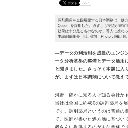
リスト
調剤薬局を全国展開する日本調剤は、処方箋
Qube」を採用した。必ずしも実績が豊
効果は十分足るものなのか。導入に携わっ
本誌副編集長 川上 潤司 Photo：陶山 勉
―データの利活用を成長のエンジ
ータ分析基盤の整備とデータ活用
と聞きました。さっそく本題に入
が、まずは日本調剤について教え
河野
確かに知る人ぞ知る会社かも
当社は全国に約480の調剤薬局を
です。調剤薬局というのは普通の
て、医師が書いた処方箋に基づい
者さんに提供するのが主な業務で