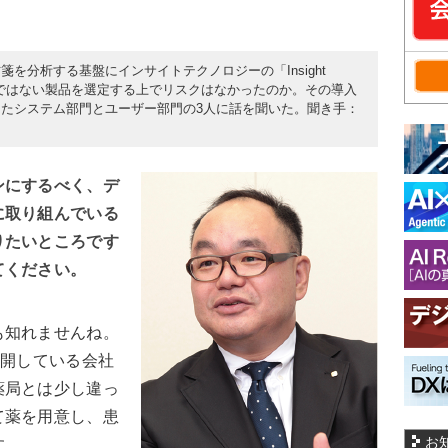
を分析する基盤にインサイトテクノロジーの「Insight
富ではない製品を選定する上でリスクはなかったのか。その導入
たシステム部門とユーザー部門の3人に話を聞いた。聞き手：
ンにするべく、デ
に取り組んでいる
りたいところです
てください。
知れませんね。
展開している会社
薬局とは少し違っ
て薬を用意し、患
お
す。