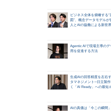
ビジネス全体を俯瞰する“
図”、概念データモデルが
人とAIの協働による新世
Agentic AIで現場主導の
用を促進する方法
生成AIの回答精度を左右
タマネジメント─日立製作
く「AI Ready」への最短
AIの真価は「今この瞬間