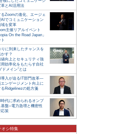
mを核にしたコミュニケーシ
革とAI活用法
るZoomの進化、エージェ
型AIでコミュニケーション
領域を変革
oom主催リアルイベント
opia On the Road Japan」
ート
年ぶりに到来したチャンスを
活かす？
価値向上とセキュリティ強
運用効率化をもたらす自社
“ドメイン”とは
I導入が迫るIT部門改革―
員エンゲージメント向上に
るRidgelinezの処方箋
AI時代に求められるオンプ
ス基盤─電力急増と機密性
対応策
チオシ特集