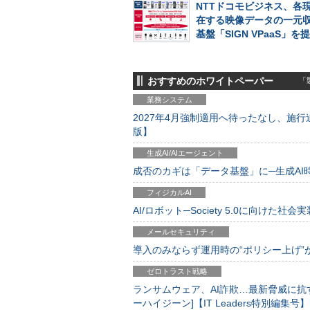
NTTドコモビジネス、各
在する映像データの一元収
基盤「SIGN VPaaS」を
おすすめのホワイトペーパー
「製
業務システム
2027年4月強制適用へ待ったなし、施行迫
版】
生成AI/AIエージェント
成否のカギは「データ基盤」に─生成AI時代
フィジカルAI
AI/ロボット─Society 5.0に向けた社会実
メールセキュリティ
導入のみならず運用時の“ポリシー上げ”が肝心
ゼロトラスト戦略
ランサムウェア、AI詐欺…最新脅威に抗
ーハイジーン]【IT Leaders特別編集号】