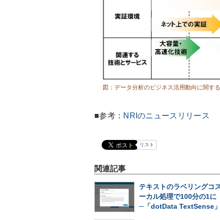
図：データ分析のビジネス活用動向に関す
■参考：
NRIのニュースリリース
リスト
関連記事
テキストのラベリングコ
ーカル処理で100分の1に
─「dotData TextSens