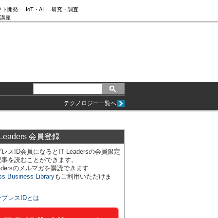
フト開発
IoT・AI
研究・調査
講座
テクノロジー一覧へ
 Leaders 会員登録
レスID会員になるとIT Leadersの会員限定
記事を読むことができます。
Leadersのメルマガを購読できます
ss Business Library
もご利用いただけま
ンプレスIDとは