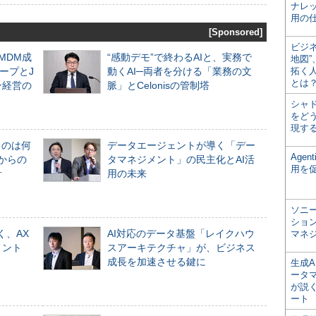
ナレ
用の仕
[Sponsored]
ビジ
るMDM成
“感動デモ”で終わるAIと、実務で
地図
ープとJ
動くAI─両者を分ける「業務の文
拓く
とは
ン経営の
脈」とCelonisの管制塔
シャ
をどう
現す
ものは何
データエージェントが導く「デー
Age
からの
タマネジメント」の民主化とAI活
用を
計
用の未来
ソニ
ショ
く、AX
AI対応のデータ基盤「レイクハウ
マネ
メント
スアーキテクチャ」が、ビジネス
成長を加速させる鍵に
生成
ータ
が説く
ート