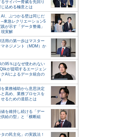
するサイバー脅威を先回り
封じ込める極意とは
とAI、ぶつかる壁は同じだ
」─東急レクリエーション5
実践が示す「データ整備」
う現実解
AI活用の第一歩はマスター
タマネジメント（MDM）か
Iの95％はなぜ使われない
Qlikが提唱するエージェン
ックAIによるデータ統合の
軸
活用を業務補助から意思決定
へと高め、業務プロセスを
させるための道筋とは
の価値を維持し続ける「デー
続供給の型」と「横断組
ータの民主化」の実践法！