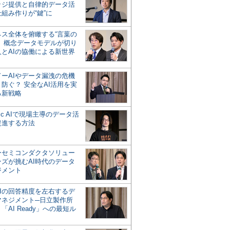
ッジ提供と自律的データ活
組み作りが“鍵”に
ネス全体を俯瞰する“言葉の
”、概念データモデルが切り
人とAIの協働による新世界
？
ドーAIやデータ漏洩の危機
防ぐ？ 安全なAI活用を実
る新戦略
ntic AIで現場主導のデータ活
促進する方法
ーセミコンダクタソリュー
ンズが挑むAI時代のデータ
ジメント
AIの回答精度を左右するデ
マネジメント─日立製作所
「AI Ready」への最短ル