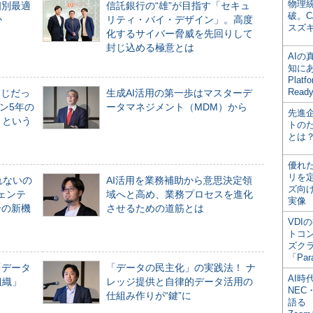
物理
個別最適
信託銀行の“雄”が目指す「セキュ
破。C
か
リティ・バイ・デザイン」。高度
スズ
化するサイバー脅威を先回りして
封じ込める極意とは
AI
知にある
Plat
Read
同じだっ
生成AI活用の第一歩はマスターデ
ン5年の
ータマネジメント（MDM）から
先進
」という
トの
とは
優れ
リを
れないの
AI活用を業務補助から意思決定領
ズ向
ジェンテ
域へと高め、業務プロセスを進化
実像
合の新機
させるための道筋とは
VDI
トコ
ズク
「Par
「データ
「データの民主化」の実践法！ ナ
AI時
組織」
レッジ提供と自律的データ活用の
NEC・
仕組み作りが“鍵”に
語る