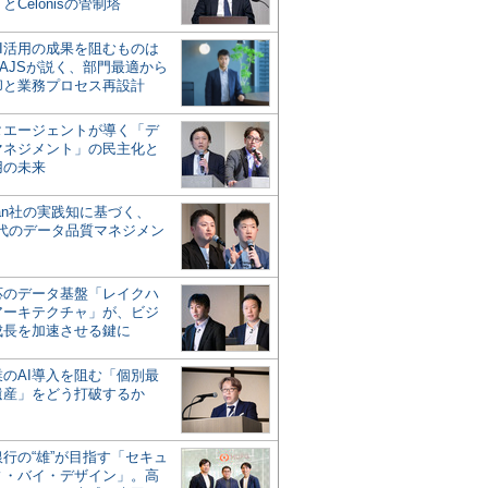
とCelonisの管制塔
AI活用の成果を阻むものは
AJSが説く、部門最適から
却と業務プロセス再設計
タエージェントが導く「デ
マネジメント」の民主化と
用の未来
san社の実践知に基づく、
時代のデータ品質マネジメン
対応のデータ基盤「レイクハ
アーキテクチャ」が、ビジ
成長を加速させる鍵に
業のAI導入を阻む「個別最
遺産」をどう打破するか
行の“雄”が目指す「セキュ
ィ・バイ・デザイン」。高