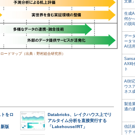
文脈」
生成
何か─
の脱
デー
ータ
AI活
るロードマップ（出典：野村総合研究所）
San
AX
ト
AI
ウス
ネス
製造
適の
ストをロ
Databricks、レイクハウス上でリ
アルタイム分析を直接実行する
e」新版
「Lakehouse//RT」
信託銀
リテ