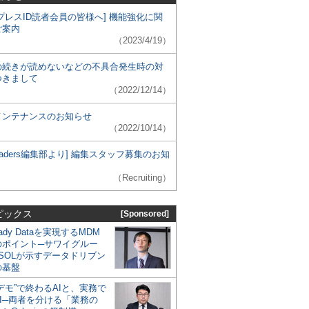
プレスID読者会員の皆様へ] 機能強化に関
ご案内
（2023/4/19）
の続きが読めないなどの不具合発生時の対
つきまして
（2022/12/14）
メンテナンスのお知らせ
（2022/10/14）
 Leaders編集部より] 編集スタッフ募集のお知
（Recruiting）
ピックス
[Sponsored]
eady Dataを実現するMDM
のポイント─サワイグルー
SOLが示すデータドリブン
の基盤
デモ”で終わるAIと、実務で
I─両者を分ける「業務の