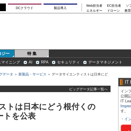
Web担当者
EC担当者
ソ
DCクラウド
製品導入
エネルギー
ドローン
教育
ロジー
特 集
スマイニング
AI
RPA
セキュリティ
データマネジメント
グデータ
＞
新製品・サービス
＞ データサイエンティストは日本にど
IT
ビッグデータ記事一覧へ
インプ
公開
IT 
ストは日本にどう根付くの
Impre
す。
ートを公表
・
イ