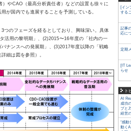
者）やCAO（最高分析責任者）などの設置も徐々に
[イン
活用が国内でも進展することを予測している。
する
記事
く3つのフェーズを経るとしており、興味深い。具体
応に
ータ活用の黎明期」、(2)2015〜16年度の「社内の一
ナンスへの発展期」、(3)2017年度以降の「戦略
定期
（詳細は図を参照）。
[IT
らせ
ト
AI R
成功
プとJ
経営
“感動
動くA