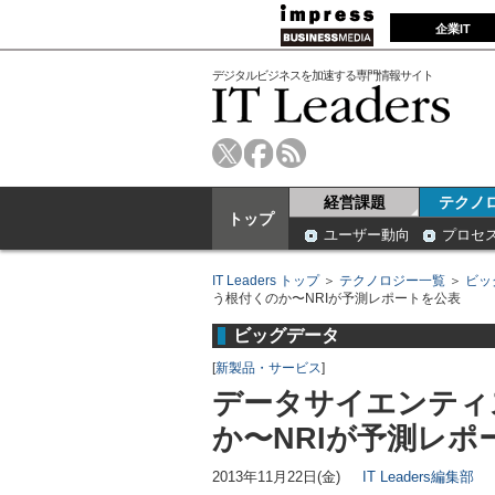
企業IT
デジタルビジネスを加速する専門情報サイト
経営課題
テクノ
トップ
ユーザー動向
プロセ
IT Leaders トップ
＞
テクノロジー一覧
＞
ビッ
う根付くのか〜NRIが予測レポートを公表
ビッグデータ
[
新製品・サービス
]
データサイエンティ
か〜NRIが予測レポ
2013年11月22日(金)
IT Leaders編集部