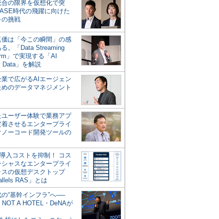
統合の限界を仮想化で突
ASE時代の飛躍に向けた
キの挑戦
の真価は「今この瞬間」の感
。「Data Streaming
form」で実現する「AI
y Data」を解説
企業で広がるAIエージェン
ためのデータマネジメント
？
たユーザー体験で業務アプ
定着させるエンタープライ
けノーコード開発ツールの
の導入コストを抑制！ コス
ンシャスなエンタープライ
ラスの仮想デスクトップ
allels RAS」とは
代の“基幹インフラ”へ──
NOT A HOTEL・DeNAが