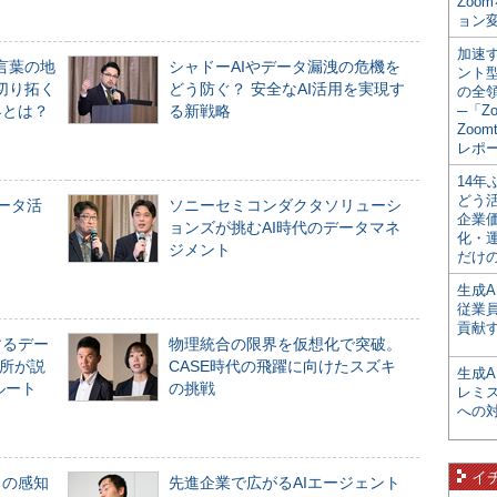
Zoo
ョン変
加速す
言葉の地
シャドーAIやデータ漏洩の危機を
ント
切り拓く
どう防ぐ？ 安全なAI活用を実現す
の全
界とは？
る新戦略
─「Z
Zoomt
レポ
14
どう
データ活
ソニーセミコンダクタソリューシ
企業
ョンズが挑むAI時代のデータマネ
化・
ジメント
だけの
生成A
従業
貢献す
するデー
物理統合の限界を仮想化で突破。
所が説
CASE時代の飛躍に向けたスズキ
生成
ルート
の挑戦
レミ
への
イ
」の感知
先進企業で広がるAIエージェント