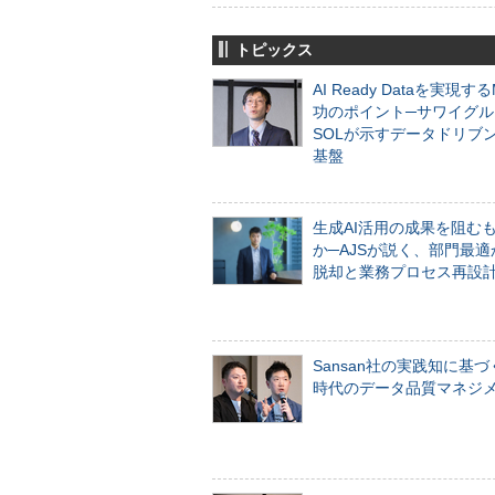
トピックス
AI Ready Dataを実現す
功のポイント─サワイグル
SOLが示すデータドリブ
基盤
生成AI活用の成果を阻む
か─AJSが説く、部門最適
脱却と業務プロセス再設
Sansan社の実践知に基づ
時代のデータ品質マネジ