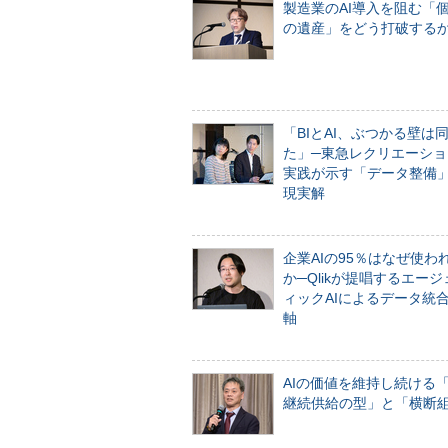
製造業のAI導入を阻む「
の遺産」をどう打破する
「BIとAI、ぶつかる壁は
た」─東急レクリエーショ
実践が示す「データ整備
現実解
企業AIの95％はなぜ使わ
か─Qlikが提唱するエー
ィックAIによるデータ統
軸
AIの価値を維持し続ける
継続供給の型」と「横断