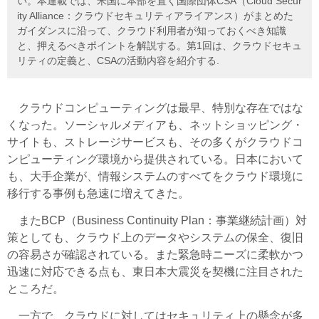
い。本連載では、米国に本部を置く国際団体CSA（Cloud Secur
ity Alliance：クラウドセキュリティアライアンス）がまとめた
ガイダンスに沿って、クラウド利用者が知っておくべき知識
と、押えるべきポイントを解説する。第1回は、クラウドセキュ
リティの定義と、CSAの活動内容を紹介する.
クラウドコンピューティングは最早、特別な存在ではな
くなった。ソーシャルメディアも、ネットショッピング・
サイトも、ストレージサービスも、その多くがクラウドコ
ンピューティング環境から提供されている。日本において
も、大手企業が、情報システムのすべてをクラウド環境に
移行する事例も急速に増えてきた。
またBCP（Business Continuity Plan：事業継続計画）対
策としても、クラウド上のデータやシステムの保全、復旧
の容易さが確認されている。また緊急時ニーズに柔軟かつ
迅速に対応できる点も、東日本大震災を契機に注目された
ところだ。
一方で、クラウドに対してはセキュリティ上の懸念が多