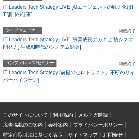
IT Leaders Tech Strategy LIVE [AIエージェントの戦力化はI
T部門の仕事]
ライブウェビナー
開催終了
IT Leaders Tech Strategy LIVE [事業成長のカギは[情シスの
開発力] 生成AI時代のシステム開発]
コンファレンス/セミナー
開催終了
IT Leaders Tech Strategy [前提のゼロトラスト、不断のサイ
バーハイジーン]
このサイトについて
利用規約
メルマガ購読
広告掲載のご案内
会社案内
プライバシーポリシー
特定商取引法に基づく表示
サイトマップ
お問合せ