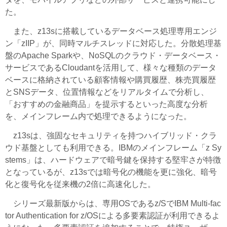
た。
また、z13sに搭載しているデータベース処理専用エンジ
ン「zIIP」が、同時マルチスレッドに対応した。分散処理基
盤のApache Sparkや、NoSQLのクラウド・データベース・
サービスであるCloudantを活用して、様々な種類のデータ
ベースに格納されている顧客情報や購買履歴、株売買履歴
とSNSデータ、位置情報などをリアルタイムで分析し、
「おすすめの金融商品」を提示するといった高度な分析
を、メインフレーム内で処理できるようになった。
z13sは、強固なセキュリティを持つハイブリッド・クラ
ウド基盤としても利用できる。IBMのメインフレーム「z Sy
stems」は、ハードウェアで暗号鍵を保持する堅牢さが特徴
となっているが、z13sでは暗号化の機能を更に強化、暗号
化と復号化を従来機の2倍に高速化した。
シリーズ最新版からは、専用OSであるz/SでIBM Multi-fac
tor Authentication for z/OSによる多要素認証が利用できるよ