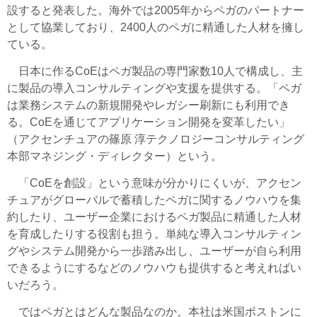
設すると発表した。海外では2005年からペガのパートナー
として協業しており、2400人のペガに精通した人材を擁し
ている。
日本に作るCoEはペガ製品の専門家数10人で構成し、主
に製品の導入コンサルティングや支援を提供する。「ペガ
は業務システムの新規開発やレガシー刷新にも利用でき
る。CoEを通じてアプリケーション開発を変革したい」
（アクセンチュアの篠原 淳テクノロジーコンサルティング
本部マネジング・ディレクター）という。
「CoEを創設」という意味が分かりにくいが、アクセン
チュアがグローバルで蓄積したペガに関するノウハウを集
約したり、ユーザー企業におけるペガ製品に精通した人材
を育成したりする役割も担う。単純な導入コンサルティン
グやシステム開発から一歩踏み出し、ユーザーが自ら利用
できるようにするなどのノウハウも提供すると考えればい
いだろう。
ではペガとはどんな製品なのか。本社は米国ボストンに