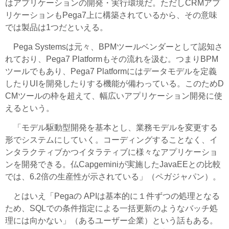
はアプリケーションの開発・実行環境だ。ただしCRMアプ
リケーションもPega7上に構築されているから、その意味
では製品は1つだといえる。
Pega Systemsは元々、BPMツールベンダーとして認知さ
れており、Pega7 Platformもその流れを汲む。つまりBPM
ツールでもあり、Pega7 Platformにはデータモデルを定義
したりUIを開発したりする機能が備わっている。このためD
CMツールの枠を超えて、幅広いアプリケーション開発に使
えるという。
「モデル駆動型開発を基本とし、業務モデルを変更する
形でシステムにしていく。コーディングすることなく、イ
ンタラクティブかつイタラティブに様々なアプリケーショ
ンを開発できる。仏Capgeminiが実施したJavaEEとの比較
では、6.2倍の生産性が示されている」（ペガジャパン）。
とはいえ「Pegaの APIは基本的に１件ずつの処理となる
ため、SQLでの条件指定による一括更新のようなバッチ処
理には向かない」（あるユーザー企業）という話もある。