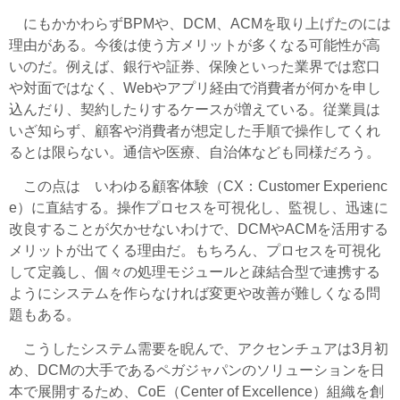
にもかかわらずBPMや、DCM、ACMを取り上げたのには
理由がある。今後は使う方メリットが多くなる可能性が高
いのだ。例えば、銀行や証券、保険といった業界では窓口
や対面ではなく、Webやアプリ経由で消費者が何かを申し
込んだり、契約したりするケースが増えている。従業員は
いざ知らず、顧客や消費者が想定した手順で操作してくれ
るとは限らない。通信や医療、自治体なども同様だろう。
この点は いわゆる顧客体験（CX：Customer Experienc
e）に直結する。操作プロセスを可視化し、監視し、迅速に
改良することが欠かせないわけで、DCMやACMを活用する
メリットが出てくる理由だ。もちろん、プロセスを可視化
して定義し、個々の処理モジュールと疎結合型で連携する
ようにシステムを作らなければ変更や改善が難しくなる問
題もある。
こうしたシステム需要を睨んで、アクセンチュアは3月初
め、DCMの大手であるペガジャパンのソリューションを日
本で展開するため、CoE（Center of Excellence）組織を創