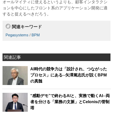
オールマイティに使えるというよりも、顧客インタラクシ
ョンを中心にしたフロント系のアプリケーション開発に適
すると捉えるべきだろう。
関連キーワード
Pegasystems
/
BPM
関連記事
AI時代の競争力は「設計され、つながった
プロセス」にある─矢澤篤志氏が説くBPM
の真髄
“感動デモ”で終わるAIと、実務で動くAI─両
者を分ける「業務の文脈」とCelonisの管制
塔