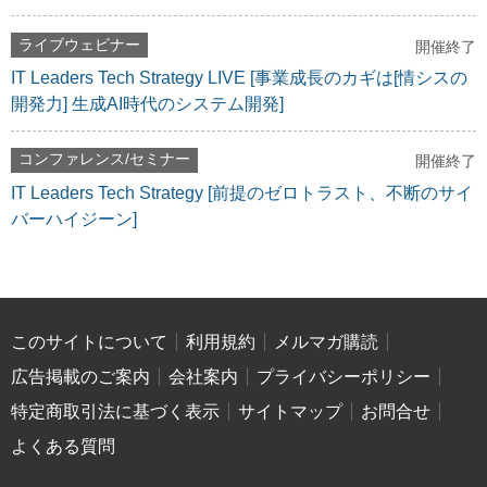
ライブウェビナー
開催終了
IT Leaders Tech Strategy LIVE [事業成長のカギは[情シスの
開発力] 生成AI時代のシステム開発]
コンファレンス/セミナー
開催終了
IT Leaders Tech Strategy [前提のゼロトラスト、不断のサイ
バーハイジーン]
このサイトについて
利用規約
メルマガ購読
広告掲載のご案内
会社案内
プライバシーポリシー
特定商取引法に基づく表示
サイトマップ
お問合せ
よくある質問