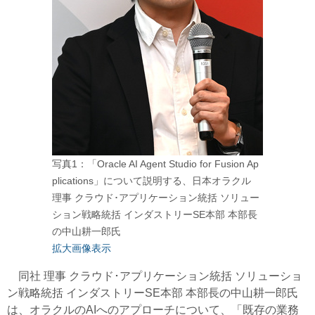
写真1：「Oracle AI Agent Studio for Fusion Ap
plications」について説明する、日本オラクル
理事 クラウド･アプリケーション統括 ソリュー
ション戦略統括 インダストリーSE本部 本部長
の中山耕一郎氏
拡大画像表示
同社
理事 クラウド･アプリケーション統括 ソリューショ
ン戦略統括 インダストリーSE本部 本部長の中山耕一郎氏
は、
オラクルのAIへのアプローチについて、「既存の業務