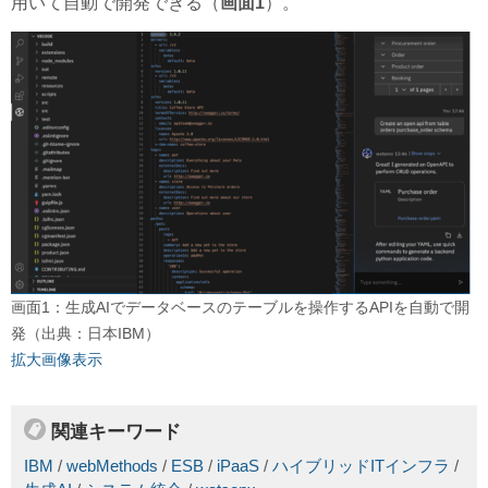
用いて自動で開発できる（
画面1
）。
画面1：生成AIでデータベースのテーブルを操作するAPIを自動で開
発（出典：日本IBM）
拡大画像表示
関連キーワード
IBM
/
webMethods
/
ESB
/
iPaaS
/
ハイブリッドITインフラ
/