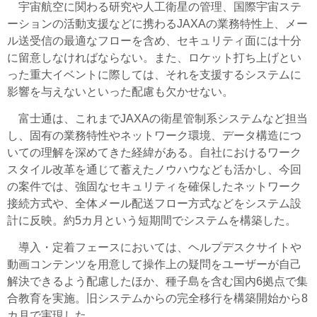
宇宙航空に関わる研究や人工衛星の管理、国際宇宙ステ
ーションの活動支援などに携わるJAXAの業務特性上、メー
ル送受信の最適なフローを含め、セキュリティ面には十分
に留意しなければならない。また、ロケット打ち上げとい
った重大イベントに際しては、それを支援するシステムに
影響を与えないといった配慮も欠かせない。
富士通は、これまでJAXAの衛星管制系システムなど担当
し、固有の業務特性やネットワーク環境、データ構造につ
いての理解を深めてきた経緯がある。自社におけるワーク
スタイル改革を通じて蓄えたノウハウなども活かし、今回
の案件では、強固なセキュリティを確保したネットワーク
接続方式や、全体メール配送フロー方式などをシステム設
計に反映。約5カ月という短期間でシステムを構築した。
導入・定着フェースにおいては、ヘルプデスクサイトや
動画コンテンツを用意して操作上の疑問をユーザーが自己
解決できるよう配慮したほか、種子島を含む国内6拠点で集
合教育を実施。旧システムからの完全移行を構築開始から8
カ月で実現した。