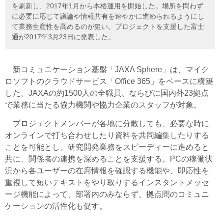
を刷新し、2017年1月から本格運用を開始した。場所を問わず
に必要に応じて議論や情報共有を速やかに進められるようにし
て業務生産性を高めるのが狙い。プロジェクトを支援した富士
通が2017年3月23日に発表した。
新コミュニケーション基盤「JAXA Sphere」は、マイク
ロソフトのクラウドサービス「Office 365」をベースに構築
した。JAXAの約1500人の全職員、ならびに国内外23拠点
で業務に当たる協力機関や協力企業のスタッフが対象。
プロジェクトメンバーが各地に分散しても、必要な時に
オンラインで打ち合わせしたり資料を共同編集したりする
ことを可能とし、研究開発業務をスピーディーに進めると
共に、関係者の連携を深めることを支援する。PCの稼働状
況から各ユーザーの在席情報を確認する機能や、即応性を
重視して短いテキストをやり取りするインスタントメッセ
ージ機能によって、部署内のみならず、拠点間のコミュニ
ケーションの活性化も促す。