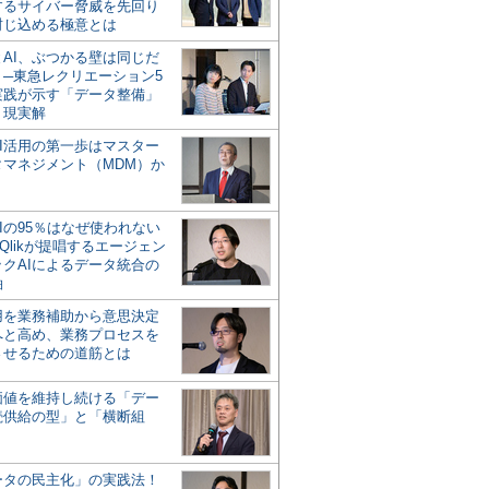
するサイバー脅威を先回り
封じ込める極意とは
とAI、ぶつかる壁は同じだ
」─東急レクリエーション5
実践が示す「データ整備」
う現実解
AI活用の第一歩はマスター
タマネジメント（MDM）か
Iの95％はなぜ使われない
Qlikが提唱するエージェン
ックAIによるデータ統合の
軸
活用を業務補助から意思決定
へと高め、業務プロセスを
させるための道筋とは
の価値を維持し続ける「デー
続供給の型」と「横断組
ータの民主化」の実践法！