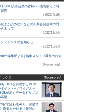
プレスID読者会員の皆様へ] 機能強化に関
ご案内
（2023/4/19）
の続きが読めないなどの不具合発生時の対
つきまして
（2022/12/14）
メンテナンスのお知らせ
（2022/10/14）
 Leaders編集部より] 編集スタッフ募集のお知
（Recruiting）
ピックス
[Sponsored]
eady Dataを実現するMDM
のポイント─サワイグルー
SOLが示すデータドリブン
の基盤
デモ”で終わるAIと、実務で
I─両者を分ける「業務の