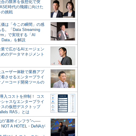
統合の限界を仮想化で突
ASE時代の飛躍に向けた
キの挑戦
の真価は「今この瞬間」の感
。「Data Streaming
form」で実現する「AI
y Data」を解説
企業で広がるAIエージェン
ためのデータマネジメント
？
たユーザー体験で業務アプ
定着させるエンタープライ
けノーコード開発ツールの
の導入コストを抑制！ コス
ンシャスなエンタープライ
ラスの仮想デスクトップ
allels RAS」とは
代の“基幹インフラ”へ──
NOT A HOTEL・DeNAが