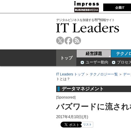
企業IT
デジタルビジネスを加速する専門情報サイト
経営課題
テクノ
トップ
ユーザー動向
プロセ
IT Leaders トップ
＞
テクノロジー一覧
＞
デー
トとは？
データマネジメント
[Sponsored]
バズワードに流され
2017年4月10日(月)
リスト