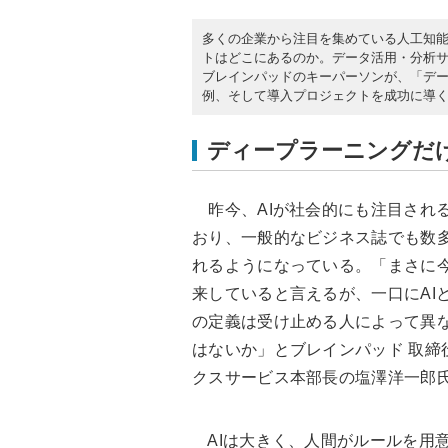
多くの企業から注目を集めている人工知能
トはどこにあるのか。データ活用・分析
ブレインパッドのキーパーソンが、「データ
例、そして導入プロジェクトを成功に導
ディープラーニングだけ
昨今、AIが社会的にも注目され
おり、一般的なビジネス誌でも数
れるようになっている。「まさに
来していると言えるが、一口にAI
の定義は受け止める人によって異
はないか」とブレインパッド 取締
クスサービス本部長の塩澤洋一郎
AIは大きく、人間がルールを用