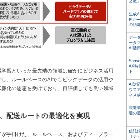
文脈」
生成
何か─
の脱
デー
ータ
AI活
San
AX
学習といった最先端の領域は確かにビジネス活用
ト
し、ルールベースのAIでもビッグデータの活用や
AI
低廉化の恩恵を受けており、再評価しても良い領域
ウス
ネス
製造
適の
り、配送ルートの最適化を実現
信託銀
が手掛けた、ルールベース、およびディープラー
リテ