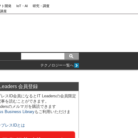
フト開発
IoT・AI
研究・調査
講座
テクノロジー一覧へ
 Leaders 会員登録
レスID会員になるとIT Leadersの会員限定
記事を読むことができます。
Leadersのメルマガを購読できます
ss Business Library
もご利用いただけま
ンプレスIDとは