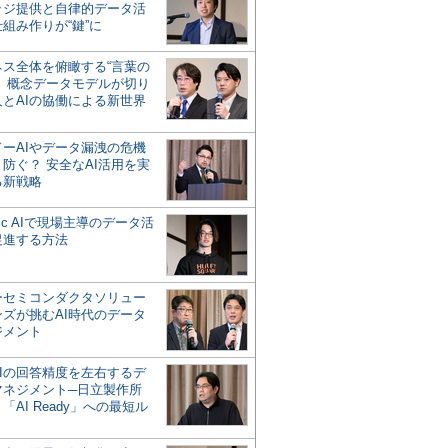
ッジ提供と自律的データ活
組み作りが“鍵”に
ネス全体を俯瞰する“言葉の
”、概念データモデルが切り
人とAIの協働による新世界
？
ドーAIやデータ漏洩の危機
防ぐ？ 安全なAI活用を実
る新戦略
ntic AIで現場主導のデータ活
促進する方法
ーセミコンダクタソリュー
ンズが挑むAI時代のデータ
ジメント
AIの回答精度を左右するデ
マネジメント─日立製作所
「AI Ready」への最短ル