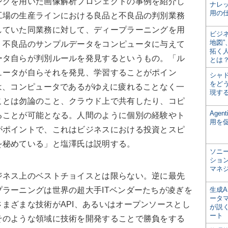
グを用いた画像解析プロジェクトの事例を紹介し
ナレ
用の仕
工場の生産ラインにおける良品と不良品の判別業務
していた同業務に対して、ディープラーニングを用
ビジ
地図
・不良品のサンプルデータをコンピュータに与えて
拓く
ータ自らが判別ルールを発見するというもの。「ル
とは
ュータが自らそれを発見、学習することがポイン
シャ
をどう
は、コンピュータであるがゆえに疲れることなく一
現す
ことは勿論のこと、クラウド上で共有したり、コピ
Age
ることが可能となる。人間のように個別の経験やト
用を
がポイントで、これはビジネスにおける投資とスピ
を秘めている」と塩澤氏は説明する。
ソニ
ショ
マネ
ネス上のベストチョイスとは限らない。逆に最先
ラーニングは世界の超大手ITベンダーたちが凌ぎを
生成
ータ
まざまな技術がAPI、あるいはオープンソースとし
が説く
ート
そのような領域に技術を開発することで勝負をする