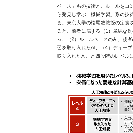
ベース」系の技術と、ルールをコ
ら発見し学ぶ「機械学習」系の技
る。東京大学の松尾准教授の定義
ると、前者に属する（1）単純な制
ム、（2）ルールベースのAI、後者
習を取り入れたAI、（4）ディー
取り入れたAI、と四段階のレベル