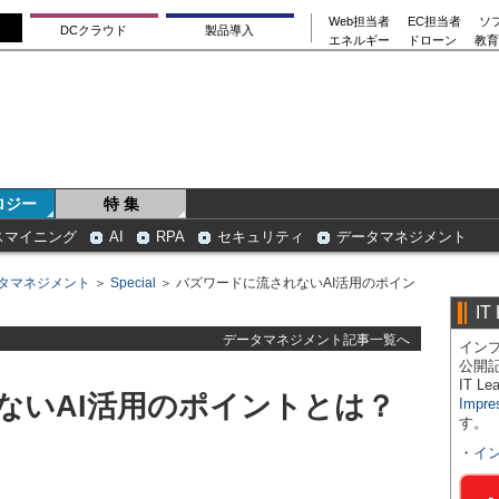
Web担当者
EC担当者
ソ
DCクラウド
製品導入
エネルギー
ドローン
教育
ロジー
特 集
スマイニング
AI
RPA
セキュリティ
データマネジメント
タマネジメント
＞
Special
＞ バズワードに流されないAI活用のポイン
IT
データマネジメント記事一覧へ
インプ
公開
IT 
ないAI活用のポイントとは？
Impre
す。
・
イ