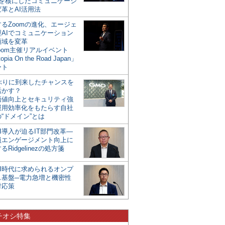
mを核にしたコミュニケーシ
革とAI活用法
るZoomの進化、エージェ
型AIでコミュニケーション
領域を変革
oom主催リアルイベント
opia On the Road Japan」
ート
年ぶりに到来したチャンスを
活かす？
価値向上とセキュリティ強
運用効率化をもたらす自社
“ドメイン”とは
I導入が迫るIT部門改革―
員エンゲージメント向上に
るRidgelinezの処方箋
AI時代に求められるオンプ
ス基盤─電力急増と機密性
対応策
チオシ特集