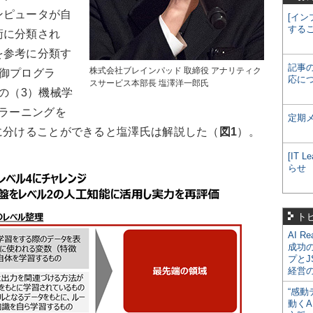
ンピュータが自
[イン
する
術に分類され
を参考に分類す
記事
株式会社ブレインパッド 取締役 アナリティク
御プログラ
応に
スサービス本部長 塩澤洋一郎氏
の（3）機械学
プラーニングを
定期
に分けることができると塩澤氏は解説した（
図1
）。
[IT
らせ
ト
AI R
成功
プとJ
経営
“感動
動くA