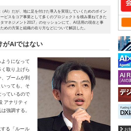
（AI）だが、地に足を付けた導入を実現していくためのポイン
サービスをコア事業として多くのプロジェクトを積み重ねてきた
マネジメント2017」のセッションにて、AI活用の現在と事
くための方策と組織の在り方などについて解説した。
がAIではない
るようになって
多く取り上げら
今、ブームが到
といっても、そ
なっているので
役 アナリティ
氏は強調する。
意する「ルール
お