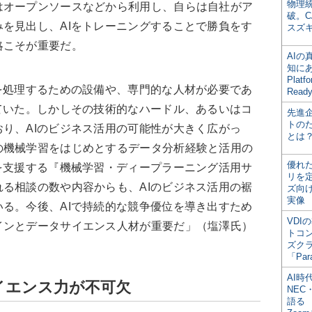
物理
はオープンソースなどから利用し、自らは自社がア
破。C
を見出し、AIをトレーニングすることで勝負をす
スズ
略こそが重要だ。
AI
知にある
Plat
を処理するための設備や、専門的な人材が必要であ
Read
ていた。しかしその技術的なハードル、あるいはコ
先進
トの
り、AIのビジネス活用の可能性が大きく広がっ
とは
の機械学習をはじめとするデータ分析経験と活用の
優れ
を支援する『機械学習・ディープラーニング活用サ
リを
る相談の数や内容からも、AIのビジネス活用の裾
ズ向
実像
る。今後、AIで持続的な競争優位を導き出すため
VDI
インとデータサイエンス人材が重要だ」（塩澤氏）
トコ
ズク
「Par
AI時
イエンス力が不可欠
NEC・
語る