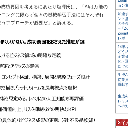
Zoo
ョン変
成功要因を考えるにあたり塩澤氏は、「AIは万能の
加速す
ーニングに限らず個々の機械学習手法にはそれぞれ
ント
使うアプローチが必要だ」と訴える。
の全
─「Z
Zoomt
レポ
14
どう
企業
化・
だけの
生成A
従業
貢献す
生成
レミ
への
イ