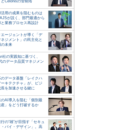
とCelonisの管制塔
AI活用の成果を阻むものは
AJSが説く、部門最適から
却と業務プロセス再設計
タエージェントが導く「デ
マネジメント」の民主化と
用の未来
san社の実践知に基づく、
時代のデータ品質マネジメン
対応のデータ基盤「レイクハ
アーキテクチャ」が、ビジ
成長を加速させる鍵に
業のAI導入を阻む「個別最
遺産」をどう打破するか
行の“雄”が目指す「セキュ
ィ・バイ・デザイン」。高