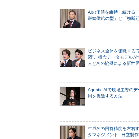
AIの価値を維持し続ける
継続供給の型」と「横断
ビジネス全体を俯瞰する“
図”、概念データモデルが
人とAIの協働による新世
Agentic AIで現場主導の
用を促進する方法
生成AIの回答精度を左右
タマネジメント─日立製作