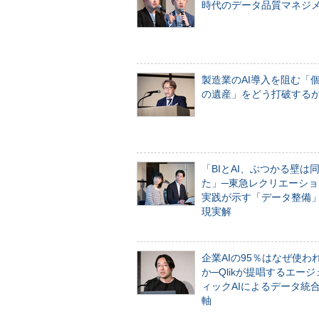
時代のデータ品質マネジ
製造業のAI導入を阻む「
の遺産」をどう打破する
「BIとAI、ぶつかる壁は
た」─東急レクリエーショ
実践が示す「データ整備
現実解
企業AIの95％はなぜ使わ
か─Qlikが提唱するエー
ィックAIによるデータ統
軸