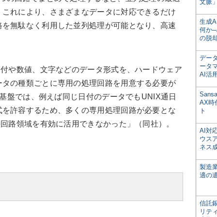
文脈」
。これにより、さまざまなデータに対応できるだけ
生成
路を無駄なく利用した並列処理が可能となり、高速
何か─
の脱
デー
ータ
日付や数値、文字などのデータ形式を、ハードウェア
AI活
ータの種類ごとに専用の処理回路を用意する必要が
San
理基盤では、例えば同じ日付のデータでもUNIX通日
AX
式を許容するため、多くの専用処理回路が必要とな
ト
の回路領域を有効に活用できなかった」（同社）。
AI
ウス
ネス
製造
適の
信託銀
リテ