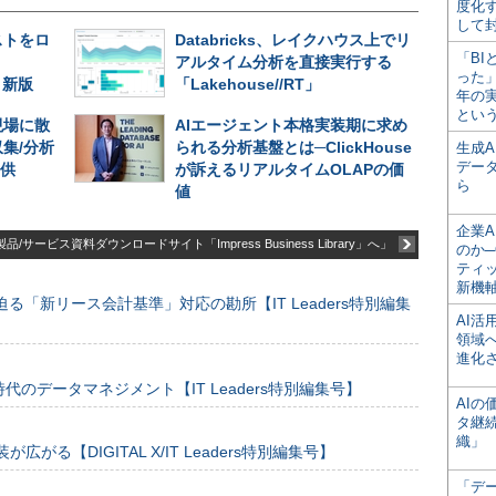
度化
して
ストをロ
Databricks、レイクハウス上でリ
「BI
アルタイム分析を直接実行する
った
e」新版
「Lakehouse//RT」
年の
とい
現場に散
AIエージェント本格実装期に求め
集/分析
られる分析基盤とは─ClickHouse
生成
デー
提供
が訴えるリアルタイムOLAPの価
ら
値
企業A
品/サービス資料ダウンロードサイト「Impress Business Library」へ」
のか─
ティ
新機
る「新リース会計基準」対応の勘所【IT Leaders特別編集
AI
領域
進化
のデータマネジメント【IT Leaders特別編集号】
AI
タ継
織」
装が広がる【DIGITAL X/IT Leaders特別編集号】
「デ