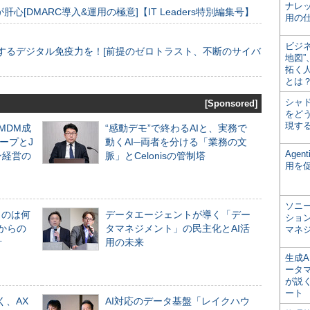
ナレ
[DMARC導入&運用の極意]【IT Leaders特別編集号】
用の仕
ビジ
するデジタル免疫力を！[前提のゼロトラスト、不断のサイバ
地図
拓く
とは
シャ
[Sponsored]
をどう
現す
るMDM成
“感動デモ”で終わるAIと、実務で
ープとJ
動くAI─両者を分ける「業務の文
Age
ン経営の
脈」とCelonisの管制塔
用を
ソニ
ものは何
データエージェントが導く「デー
ショ
からの
タマネジメント」の民主化とAI活
マネ
計
用の未来
生成
ータ
が説く
ート
く、AX
AI対応のデータ基盤「レイクハウ