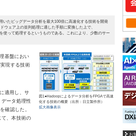
opを用いたビッグデータ分析を最大100倍に高速化する技術を開発
ードウェア上の並列処理に適した手順に変換した上で、
ate Array）を使って処理するというものである。これにより、少数のサー
処理基盤におい
を実現する技術
盤に適用し、サ
図1●Hadoopによるデータ分析をFPGAで高速
、データ処理性
化する技術の概要（出所：日立製作所）
拡大画像表示
とを確認した。
じて、本技術の
お