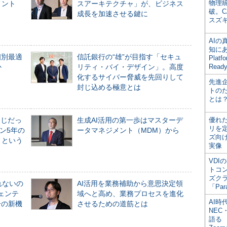
物理
メント
スアーキテクチャ」が、ビジネス
破。C
成長を加速させる鍵に
スズ
AI
知にある
個別最適
信託銀行の“雄”が目指す「セキュ
Plat
か
リティ・バイ・デザイン」。高度
Read
化するサイバー脅威を先回りして
先進
封じ込める極意とは
トの
とは
同じだっ
生成AI活用の第一歩はマスターデ
優れ
リを
ン5年の
ータマネジメント（MDM）から
ズ向
」という
実像
VDI
トコ
ズク
れないの
AI活用を業務補助から意思決定領
「Par
ジェンテ
域へと高め、業務プロセスを進化
AI時
合の新機
させるための道筋とは
NEC・
語る