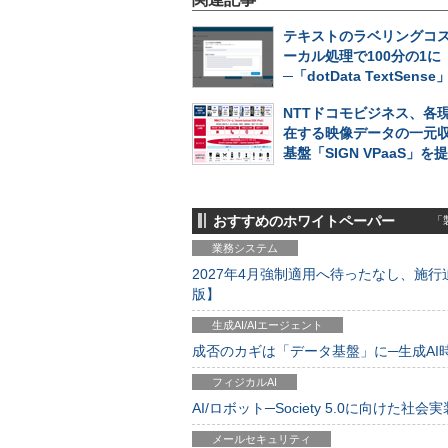
テキストのラベリングコ
ーカル処理で100分の1に
─「dotData TextSens
NTTドコモビジネス、各
在する映像データの一元収
基盤「SIGN VPaaS」を
おすすめのホワイトペーパー
「製
業務システム
2027年4月強制適用へ待ったなし、施行迫
版】
生成AI/AIエージェント
成否のカギは「データ基盤」に─生成AI時代
フィジカルAI
AI/ロボット─Society 5.0に向けた社会実
メールセキュリティ