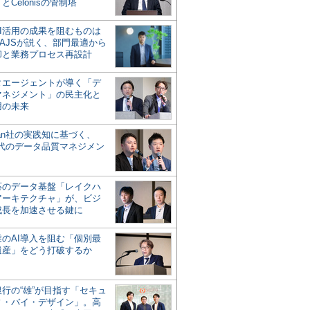
とCelonisの管制塔
AI活用の成果を阻むものは
AJSが説く、部門最適から
却と業務プロセス再設計
タエージェントが導く「デ
マネジメント」の民主化と
用の未来
san社の実践知に基づく、
時代のデータ品質マネジメン
対応のデータ基盤「レイクハ
アーキテクチャ」が、ビジ
成長を加速させる鍵に
業のAI導入を阻む「個別最
遺産」をどう打破するか
行の“雄”が目指す「セキュ
ィ・バイ・デザイン」。高