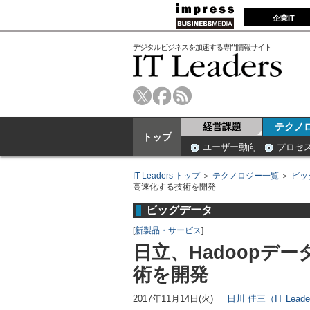
企業IT
デジタルビジネスを加速する専門情報サイト
経営課題
テクノ
トップ
ユーザー動向
プロセ
IT Leaders トップ
＞
テクノロジー一覧
＞
ビッ
高速化する技術を開発
ビッグデータ
[
新製品・サービス
]
日立、Hadoopデ
術を開発
2017年11月14日(火)
日川 佳三（IT Lead