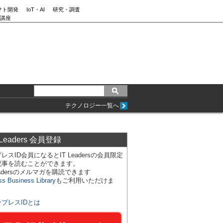
フト開発
IoT・AI
研究・調査
講座
テクノロジー一覧へ
 Leaders 会員登録
レスID会員になるとIT Leadersの会員限定
記事を読むことができます。
Leadersのメルマガを購読できます
ss Business Library
もご利用いただけま
ンプレスIDとは