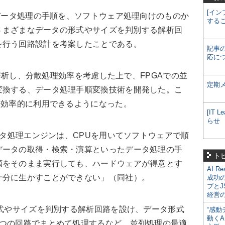
[イン
データ処理の手順を、ソフトウェア処理向けのものか
する
2)さまざまなデータの形式やサイズを判別する解析回
を行う回路設計を考案したことである。
記事
応に
を解析し、分散処理効率を考慮した上で、FPGAでの並
定期
変換する、データ処理手順変換技術を開発した。こ
く効率的に利用できるようになった。
[IT
らせ
ータ処理エンジンは、CPUを用いてソフトウェアで順
データの取得・検索・演算といったデータ処理の手
ト
順をそのまま実行しても、ハードウェアが得意とす
AI R
十分に生かすことができない」（同社）。
成功
プとJ
経営
式やサイズを判別する解析回路を設け、データ形式
“感動
動くA
1つの回路でまとめて処理するなど、並列処理の最適