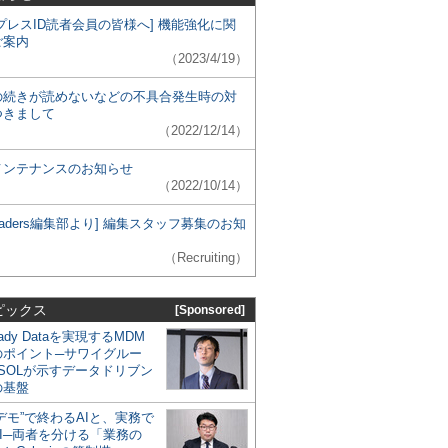
プレスID読者会員の皆様へ] 機能強化に関
ご案内
（2023/4/19）
の続きが読めないなどの不具合発生時の対
つきまして
（2022/12/14）
メンテナンスのお知らせ
（2022/10/14）
 Leaders編集部より] 編集スタッフ募集のお知
（Recruiting）
ピックス
[Sponsored]
eady Dataを実現するMDM
のポイント─サワイグルー
SOLが示すデータドリブン
の基盤
デモ”で終わるAIと、実務で
I─両者を分ける「業務の