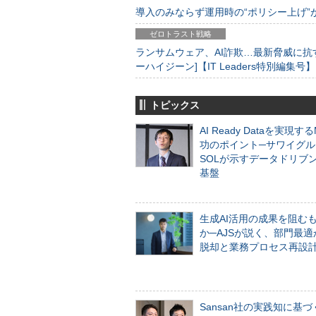
導入のみならず運用時の“ポリシー上げ”が肝心
ゼロトラスト戦略
ランサムウェア、AI詐欺…最新脅威に抗
ーハイジーン]【IT Leaders特別編集号】
トピックス
AI Ready Dataを実現す
功のポイント─サワイグル
SOLが示すデータドリブ
基盤
生成AI活用の成果を阻む
か─AJSが説く、部門最適
脱却と業務プロセス再設
Sansan社の実践知に基づ