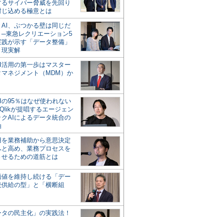
するサイバー脅威を先回り
封じ込める極意とは
とAI、ぶつかる壁は同じだ
」─東急レクリエーション5
実践が示す「データ整備」
う現実解
AI活用の第一歩はマスター
タマネジメント（MDM）か
Iの95％はなぜ使われない
Qlikが提唱するエージェン
ックAIによるデータ統合の
軸
活用を業務補助から意思決定
へと高め、業務プロセスを
させるための道筋とは
の価値を維持し続ける「デー
続供給の型」と「横断組
ータの民主化」の実践法！