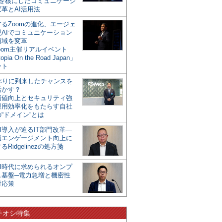
mを核にしたコミュニケーシ
革とAI活用法
るZoomの進化、エージェ
型AIでコミュニケーション
領域を変革
oom主催リアルイベント
opia On the Road Japan」
ート
年ぶりに到来したチャンスを
活かす？
価値向上とセキュリティ強
運用効率化をもたらす自社
“ドメイン”とは
I導入が迫るIT部門改革―
員エンゲージメント向上に
るRidgelinezの処方箋
AI時代に求められるオンプ
ス基盤─電力急増と機密性
対応策
チオシ特集