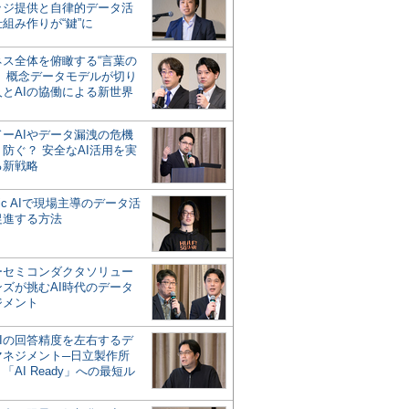
ッジ提供と自律的データ活
組み作りが“鍵”に
ネス全体を俯瞰する“言葉の
”、概念データモデルが切り
人とAIの協働による新世界
？
ドーAIやデータ漏洩の危機
防ぐ？ 安全なAI活用を実
る新戦略
ntic AIで現場主導のデータ活
促進する方法
ーセミコンダクタソリュー
ンズが挑むAI時代のデータ
ジメント
AIの回答精度を左右するデ
マネジメント─日立製作所
「AI Ready」への最短ル