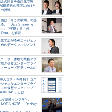
統合の限界を仮想化で突
ASE時代の飛躍に向けた
キの挑戦
の真価は「今この瞬間」の感
。「Data Streaming
form」で実現する「AI
y Data」を解説
企業で広がるAIエージェン
ためのデータマネジメント
？
たユーザー体験で業務アプ
定着させるエンタープライ
けノーコード開発ツールの
の導入コストを抑制！ コス
ンシャスなエンタープライ
ラスの仮想デスクトップ
allels RAS」とは
代の“基幹インフラ”へ──
NOT A HOTEL・DeNAが