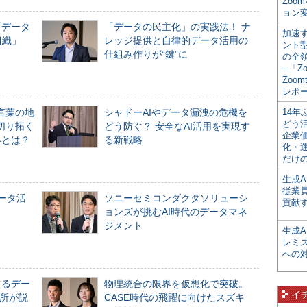
Zoo
ョン変
「データ
「データの民主化」の実践法！ ナ
加速す
組織」
レッジ提供と自律的データ活用の
ント
仕組み作りが“鍵”に
の全
─「Z
Zoomt
レポ
言葉の地
シャドーAIやデータ漏洩の危機を
14
どう
切り拓く
どう防ぐ？ 安全なAI活用を実現す
企業
界とは？
る新戦略
化・
だけの
生成A
従業
データ活
ソニーセミコンダクタソリューシ
貢献す
ョンズが挑むAI時代のデータマネ
ジメント
生成
レミ
への
するデー
物理統合の限界を仮想化で突破。
イ
所が説
CASE時代の飛躍に向けたスズキ