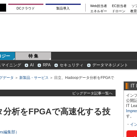
Web担当者
EC担当者
ソ
DCクラウド
製品導入
エネルギー
ドローン
教育
ロジー
特 集
スマイニング
AI
RPA
セキュリティ
データマネジメント
グデータ
＞
新製品・サービス
＞ 日立、Hadoopデータ分析をFPGAで
IT
ビッグデータ記事一覧へ
インプ
公開
IT 
ータ分析をFPGAで高速化する技
Impre
す。
・
イ
ers編集部）