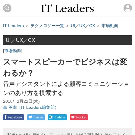
IT Leaders
＞
テクノロジー一覧
＞
UI／UX／CX
＞
市場動向
UI／UX／CX
市場動向
スマートスピーカーでビジネスは変
わるか？
音声アシスタントによる顧客コミュニケーショ
ンのあり方を模索する
2018年2月22日(木)
森 英幸（IT Leaders編集部）
!
Facebook
Twitter
Hatena
Pocket
私達の生活を新たなステージに押し上げる可能性を持つデバイ