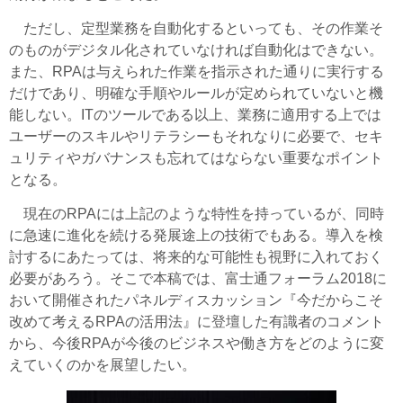
ただし、定型業務を自動化するといっても、その作業そ
のものがデジタル化されていなければ自動化はできない。
また、RPAは与えられた作業を指示された通りに実行する
だけであり、明確な手順やルールが定められていないと機
能しない。ITのツールである以上、業務に適用する上では
ユーザーのスキルやリテラシーもそれなりに必要で、セキ
ュリティやガバナンスも忘れてはならない重要なポイント
となる。
現在のRPAには上記のような特性を持っているが、同時
に急速に進化を続ける発展途上の技術でもある。導入を検
討するにあたっては、将来的な可能性も視野に入れておく
必要があろう。そこで本稿では、富士通フォーラム2018に
おいて開催されたパネルディスカッション『今だからこそ
改めて考えるRPAの活用法』に登壇した有識者のコメント
から、今後RPAが今後のビジネスや働き方をどのように変
えていくのかを展望したい。