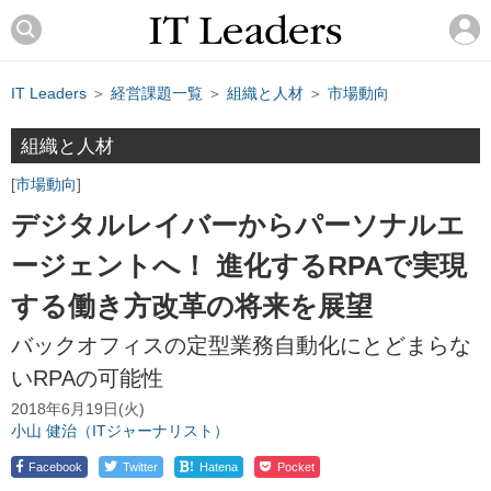
IT Leaders
＞
経営課題一覧
＞
組織と人材
＞
市場動向
組織と人材
市場動向
デジタルレイバーからパーソナルエ
ージェントへ！ 進化するRPAで実現
する働き方改革の将来を展望
バックオフィスの定型業務自動化にとどまらな
いRPAの可能性
2018年6月19日(火)
小山 健治（ITジャーナリスト）
!
Facebook
Twitter
Hatena
Pocket