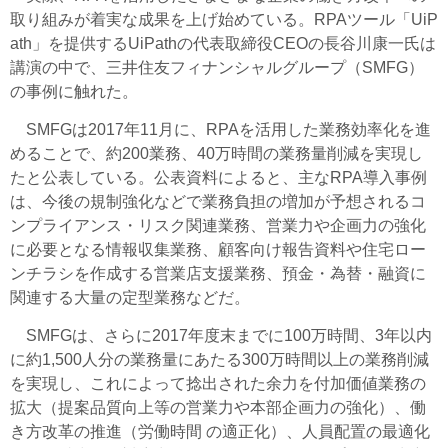
取り組みが着実な成果を上げ始めている。RPAツール「UiP
ath」を提供するUiPathの代表取締役CEOの長谷川康一氏は
講演の中で、三井住友フィナンシャルグループ（SMFG）
の事例に触れた。
SMFGは2017年11月に、RPAを活用した業務効率化を進
めることで、約200業務、40万時間の業務量削減を実現し
たと公表している。公表資料によると、主なRPA導入事例
は、今後の規制強化などで業務負担の増加が予想されるコ
ンプライアンス・リスク関連業務、営業力や企画力の強化
に必要となる情報収集業務、顧客向け報告資料や住宅ロー
ンチラシを作成する営業店支援業務、預金・為替・融資に
関連する大量の定型業務などだ。
SMFGは、さらに2017年度末までに100万時間、3年以内
に約1,500人分の業務量にあたる300万時間以上の業務削減
を実現し、これによって捻出された余力を付加価値業務の
拡大（提案品質向上等の営業力や本部企画力の強化）、働
き方改革の推進（労働時間 の適正化）、人員配置の最適化