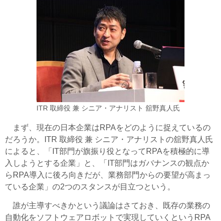
ITR 取締役 兼 シニア・アナリスト 舘野真人氏
まず、現在の日本企業はRPAをどのように捉えているの
だろうか。ITR 取締役 兼 シニア・アナリストの舘野真人氏
によると、「IT部門が旗振り役となってRPAを積極的に導
入しようとする企業」と、「IT部門はガバナンスの観点か
らRPA導入に後ろ向きだが、業務部門からの要望が高まっ
ている企業」の2つのスタンスが目立つという。
誰が主導すべきかという議論はさておき、既存の業務の
自動化をソフトウェアロボットで実現していくというRPA