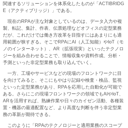
関連するソリューションを体系化したものが「ACTIBRIDG
E（アクティブリッジ）」である。
現在のRPAが主な対象としているのは、データ入力や複
製、転記、集計、作表、伝票処理などオフィスの定型業務
だが、これだけでは働き方改革を目指すにはあまりにも適
用範囲が狭すぎる。そこでRPAにAI（人工知能）やIoT（モ
ノのインターネット）、AR（拡張現実）といったテクノロ
ジーを組み合わせることで、情報収集や資料作成、分析・
予測といった非定型業務も取り込んでいく。
一方、工場やサービスなどの現場のフロントワークに目
を向けてみると、そこにもやはり記録や検査・検品、監視
といった定型業務があり、RPAを応用した自動化が可能で
ある。さらにこの現場フロントワークの領域でもAIやIoT、
ARを活用すれば、熟練作業や日々のカイゼン活動、各種装
置・機器の最適配置など、より高度な判断を伴う非定型業
務の革新が期待できる。
このように「RPAのテクノロジーと適用業務のスコープ