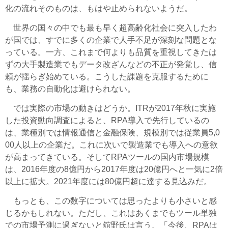
化の流れそのものは、もはや止められないようだ。
世界の国々の中でも最も早く超高齢化社会に突入したわ
が国では、すでに多くの企業で人手不足が深刻な問題とな
っている。一方、これまで何よりも品質を重視してきたは
ずの大手製造業でもデータ改ざんなどの不正が発覚し、信
頼が揺らぎ始めている。こうした課題を克服するために
も、業務の自動化は避けられない。
では実際の市場の動きはどうか。ITRが2017年秋に実施
した投資動向調査によると、RPA導入で先行しているの
は、業種別では情報通信と金融保険、規模別では従業員5,0
00人以上の企業だ。これに次いで製造業でも導入への意欲
が高まってきている。そしてRPAツールの国内市場規模
は、2016年度の8億円から2017年度は20億円へと一気に2倍
以上に拡大。2021年度には80億円超に達する見込みだ。
もっとも、この数字については思ったよりも小さいと感
じるかもしれない。ただし、これはあくまでもツール単独
での市場予測に過ぎないと舘野氏は言う。「今後、RPAは