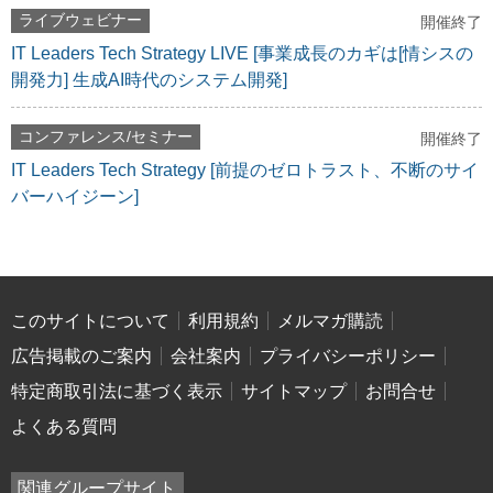
ライブウェビナー
開催終了
IT Leaders Tech Strategy LIVE [事業成長のカギは[情シスの
開発力] 生成AI時代のシステム開発]
コンファレンス/セミナー
開催終了
IT Leaders Tech Strategy [前提のゼロトラスト、不断のサイ
バーハイジーン]
このサイトについて
利用規約
メルマガ購読
広告掲載のご案内
会社案内
プライバシーポリシー
特定商取引法に基づく表示
サイトマップ
お問合せ
よくある質問
関連グループサイト