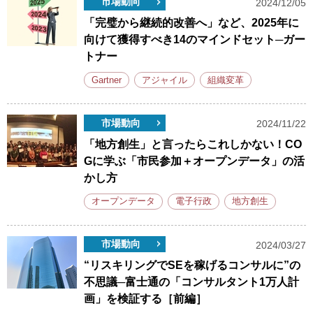
市場動向
2024/12/05
「完璧から継続的改善へ」など、2025年に
向けて獲得すべき14のマインドセット─ガー
トナー
Gartner
アジャイル
組織変革
市場動向
2024/11/22
「地方創生」と言ったらこれしかない！CO
Gに学ぶ「市民参加＋オープンデータ」の活
かし方
オープンデータ
電子行政
地方創生
市場動向
2024/03/27
“リスキリングでSEを稼げるコンサルに”の
不思議─富士通の「コンサルタント1万人計
画」を検証する［前編］