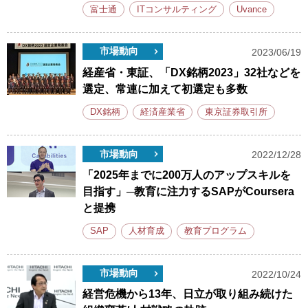
富士通
ITコンサルティング
Uvance
市場動向
2023/06/19
経産省・東証、「DX銘柄2023」32社などを
選定、常連に加えて初選定も多数
DX銘柄
経済産業省
東京証券取引所
市場動向
2022/12/28
「2025年までに200万人のアップスキルを
目指す」─教育に注力するSAPがCoursera
と提携
SAP
人材育成
教育プログラム
市場動向
2022/10/24
経営危機から13年、日立が取り組み続けた