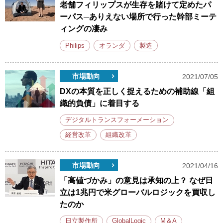
老舗フィリップスが生存を賭けて定めたパ
ーパス─ありえない場所で行った幹部ミーテ
ィングの凄み
Philips
オランダ
製造
市場動向
2021/07/05
DXの本質を正しく捉えるための補助線「組
織的負債」に着目する
デジタルトランスフォーメーション
経営改革
組織改革
市場動向
2021/04/16
「高値づかみ」の意見は承知の上？ なぜ日
立は1兆円で米グローバルロジックを買収し
たのか
日立製作所
GlobalLogic
M＆A