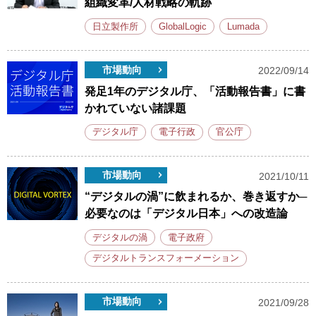
組織変革/人材戦略の軌跡
日立製作所
GlobalLogic
Lumada
市場動向
2022/09/14
発足1年のデジタル庁、「活動報告書」に書
かれていない諸課題
デジタル庁
電子行政
官公庁
市場動向
2021/10/11
“デジタルの渦”に飲まれるか、巻き返すか─
必要なのは「デジタル日本」への改造論
デジタルの渦
電子政府
デジタルトランスフォーメーション
市場動向
2021/09/28