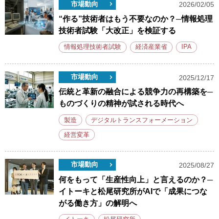
市場動向
2026/02/05
“作る”技術者はもう不要なのか？─情報処理
技術者試験「大改正」を検証する
情報処理技術者試験
経済産業省
IPA
市場動向
2025/12/17
伝統と革新の融合による競争力の再構築を─
ものづくりの精神が試される時代へ
製造
デジタルトランスフォーメーション
経営変革
市場動向
2025/08/27
何をもって「生産性向上」と言えるのか？─
イトーキと松尾研究所がAIで「成果につな
がる働き方」の解明へ