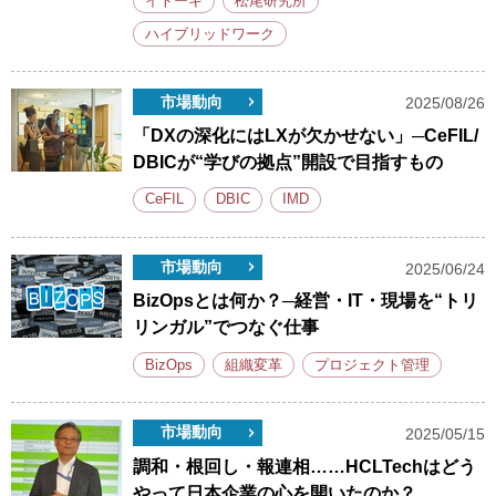
イトーキ
松尾研究所
ハイブリッドワーク
市場動向
2025/08/26
「DXの深化にはLXが欠かせない」─CeFIL/
DBICが“学びの拠点”開設で目指すもの
CeFIL
DBIC
IMD
市場動向
2025/06/24
BizOpsとは何か？─経営・IT・現場を“トリ
リンガル”でつなぐ仕事
BizOps
組織変革
プロジェクト管理
市場動向
2025/05/15
調和・根回し・報連相……HCLTechはどう
やって日本企業の心を開いたのか？