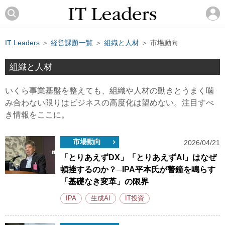
IT Leaders
＞
経営課題一覧
＞
組織と人材
＞ 市場動向
組織と人材
いくら事業基盤を整えても、組織や人材の動きとうまく噛
み合わない限りはビジネスの高度化は望めない。注目すべ
き情報をここに。
市場動向
2026/04/21
「とりあえずDX」「とりあえずAI」はなぜ
頓挫するのか？─IPA平本氏が警鐘を鳴らす
「基礎なき変革」の限界
IPA
生成AI
IT投資