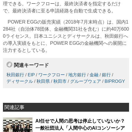
理できる。ワークフローは、最終決済者を指定するだけ
で、最終決済者に至る申請経路を自動で生成できる。
POWER EGGの販売実績（2018年7月末時点）は、国内1
284社（自治体78団体、金融機関31社を含む）に約40万600
0ライセンス。日本ユニシスとディサークルは、秋田銀行へ
の導入実績をもとに、POWER EGGの金融機関への展開に
注力するとしている。
関連キーワード
秋田銀行
/
EIP
/
ワークフロー
/
地方銀行
/
金融
/
銀行
/
ディサークル
/
秋田県
/
秋田市
/
グループウェア
/
BIPROGY
関連記事
AI任せで人間の思考は停止していないか？
一般社団法人「人間中心のAIコンソーシア