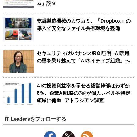
ム」設立
乾麺製造機械のカワカミ、「Dropbox」の
導入で安全なファイル共有環境を整備
セキュリティ/ガバナンス/ROI証明─AI活用
の壁を乗り越えて「AIネイティブ組織」へ
AIの投資利益率を示せる経営幹部はわずか
6％、企業AI戦略の7割が個人レベルや特定
領域に偏重─アトラシアン調査
IT Leadersをフォローする