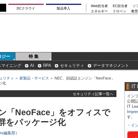
Web担当者
EC担当者
ソ
DCクラウド
製品導入
エネルギー
ドローン
教育
ロジー
特 集
スマイニング
AI
RPA
セキュリティ
データマネジメント
ュリティ
＞
新製品・サービス
＞ NEC、顔認証エンジン「NeoFace」
ジ化
IT
セキュリティ記事一覧へ
インプ
公開
IT 
ン「NeoFace」をオフィスで
Impre
す。
群をパッケージ化
・
イ
ers編集部）