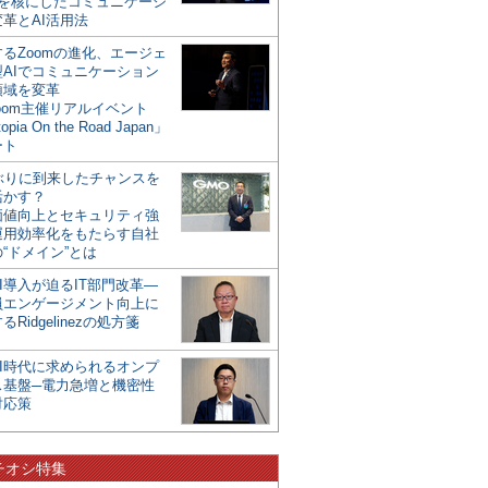
mを核にしたコミュニケーシ
革とAI活用法
るZoomの進化、エージェ
型AIでコミュニケーション
領域を変革
oom主催リアルイベント
opia On the Road Japan」
ート
年ぶりに到来したチャンスを
活かす？
価値向上とセキュリティ強
運用効率化をもたらす自社
“ドメイン”とは
I導入が迫るIT部門改革―
員エンゲージメント向上に
るRidgelinezの処方箋
AI時代に求められるオンプ
ス基盤─電力急増と機密性
対応策
チオシ特集