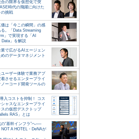
統合の限界を仮想化で突
ASE時代の飛躍に向けた
キの挑戦
の真価は「今この瞬間」の感
。「Data Streaming
form」で実現する「AI
y Data」を解説
企業で広がるAIエージェン
ためのデータマネジメント
？
たユーザー体験で業務アプ
定着させるエンタープライ
けノーコード開発ツールの
の導入コストを抑制！ コス
ンシャスなエンタープライ
ラスの仮想デスクトップ
allels RAS」とは
代の“基幹インフラ”へ──
NOT A HOTEL・DeNAが