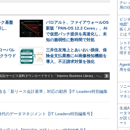
ナレ
用の仕
ビジ
ーク基盤
パロアルト、ファイアウォールOS
地図
用し、
新版「PAN-OS 12.2 Ceres」、AI
拓く
で仮想パッチ提供を高速化し、未
とは
知の脆弱性に数時間で対処
シャ
をどう
グローバル
三井住友海上とあいおい損保、保
現す
─クラウド
険金支払業務にAI画像検知機能を
導入、不正請求対策を強化
Age
用を
品/サービス資料ダウンロードサイト「Impress Business Library」へ」
ソニ
る「新リース会計基準」対応の勘所【IT Leaders特別編集
ショ
マネ
生成
ータ
のデータマネジメント【IT Leaders特別編集号】
が説く
ート