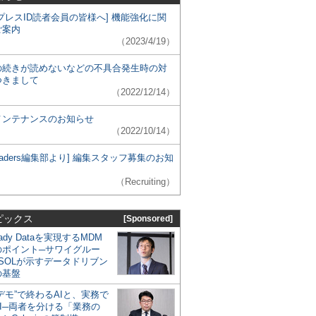
プレスID読者会員の皆様へ] 機能強化に関
ご案内
（2023/4/19）
の続きが読めないなどの不具合発生時の対
つきまして
（2022/12/14）
メンテナンスのお知らせ
（2022/10/14）
 Leaders編集部より] 編集スタッフ募集のお知
（Recruiting）
ピックス
[Sponsored]
eady Dataを実現するMDM
のポイント─サワイグルー
SOLが示すデータドリブン
の基盤
デモ”で終わるAIと、実務で
I─両者を分ける「業務の