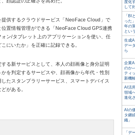
ど、顔認証の正確さを高めた。
度化
して
「BI
するクラウドサービス「NeoFace Cloud」で
った
年の
情報管理ができる「NeoFace Cloud GPS連携
とい
ォン/タブレット上のアプリケーションを使い、任
生成
どこにいたか」を正確に記録できる。
デー
ら
企業A
する新サービスとして、本人の顔画像と身分証明
のか─
うかを判定するサービスや、顔画像から年代・性別
ティ
新機
用したスタンプラリーサービス、スマートデバイス
AI
などがある。
領域
進化
AI
タ継
織」
「デ