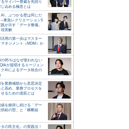
するサイバー脅威を先回り
封じ込める極意とは
とAI、ぶつかる壁は同じだ
」─東急レクリエーション5
実践が示す「データ整備」
う現実解
AI活用の第一歩はマスター
タマネジメント（MDM）か
Iの95％はなぜ使われない
Qlikが提唱するエージェン
ックAIによるデータ統合の
軸
活用を業務補助から意思決定
へと高め、業務プロセスを
させるための道筋とは
の価値を維持し続ける「デー
続供給の型」と「横断組
ータの民主化」の実践法！