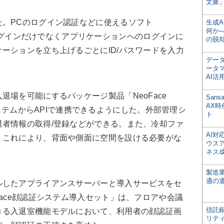
文脈」
。PCのログイン認証などに使えるソフト
生成
何か─
、OSのログインだけでなくアプリケーションへのログインに
の脱
ーションを立ち上げるごとにID/パスワードを入力
デー
ータ
AI活
場を可能にするパッケージ製品「NeoFace
San
AX
認証システムからAPIで連携できるようにした。外部管理シ
ト
者情報の取得/登録などができる。また、冷却ファ
AI
。これにより、背面や側面に空間を設ける必要がな
ウス
。
ネス
製造
適の
したアプライアンスサーバーと導入サービスをセ
Face顔認証システム導入セット」は、フロアや会議
信託銀
きる入退室機能モデルにおいて、利用者の顔認証画
リテ