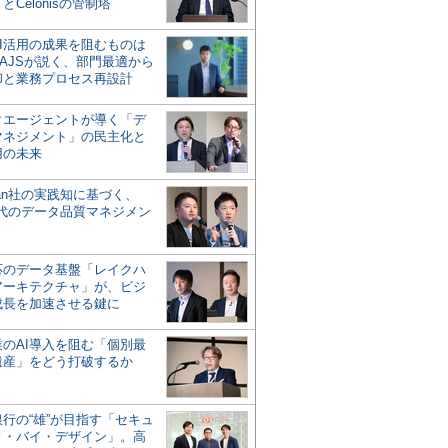
とCelonisの管制塔
AI活用の成果を阻むものは
AJSが説く、部門最適から
却と業務プロセス再設計
タエージェントが導く「デ
マネジメント」の民主化と
用の未来
san社の実践知に基づく、
時代のデータ品質マネジメン
対応のデータ基盤「レイクハ
アーキテクチャ」が、ビジ
成長を加速させる鍵に
業のAI導入を阻む「個別最
遺産」をどう打破するか
行の“雄”が目指す「セキュ
ィ・バイ・デザイン」。高