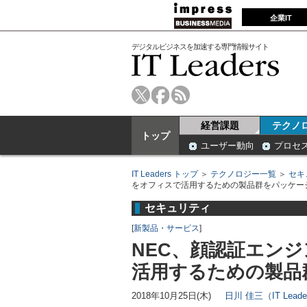
企業IT
デジタルビジネスを加速する専門情報サイト
経営課題
テクノ
トップ
ユーザー動向
プロセ
IT Leaders トップ
＞
テクノロジー一覧
＞
セキ
をオフィスで活用するための製品群をパッケー
セキュリティ
[
新製品・サービス
]
NEC、顔認証エンジ
活用するための製品
2018年10月25日(木)
日川 佳三（IT Lead