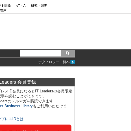
フト開発
IoT・AI
研究・調査
講座
テクノロジー一覧へ
 Leaders 会員登録
レスID会員になるとIT Leadersの会員限定
記事を読むことができます。
Leadersのメルマガを購読できます
ss Business Library
もご利用いただけま
ンプレスIDとは