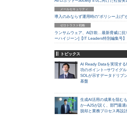
AI/ロボット─Society 5.0に向けた社会実
メールセキュリティ
導入のみならず運用時の“ポリシー上げ”が肝心
ゼロトラスト戦略
ランサムウェア、AI詐欺…最新脅威に抗
ーハイジーン]【IT Leaders特別編集号】
トピックス
AI Ready Dataを実現す
功のポイント─サワイグル
SOLが示すデータドリブ
基盤
生成AI活用の成果を阻む
か─AJSが説く、部門最適
脱却と業務プロセス再設