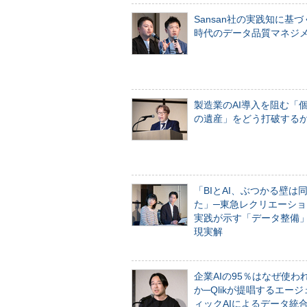
Sansan社の実践知に基づ
時代のデータ品質マネジ
製造業のAI導入を阻む「
の遺産」をどう打破する
「BIとAI、ぶつかる壁は
た」─東急レクリエーショ
実践が示す「データ整備
現実解
企業AIの95％はなぜ使わ
か─Qlikが提唱するエー
ィックAIによるデータ統