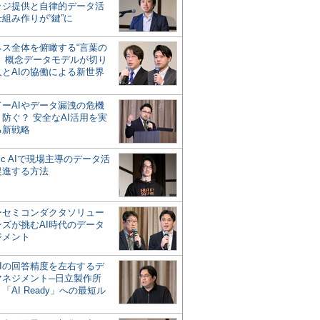
ッジ提供と自律的データ活
組み作りが“鍵”に
ネス全体を俯瞰する“言葉の
”、概念データモデルが切り
人とAIの協働による新世界
？
ドーAIやデータ漏洩の危機
防ぐ？ 安全なAI活用を実
る新戦略
ntic AIで現場主導のデータ活
促進する方法
ーセミコンダクタソリュー
ンズが挑むAI時代のデータ
ジメント
AIの回答精度を左右するデ
マネジメント─日立製作所
「AI Ready」への最短ル