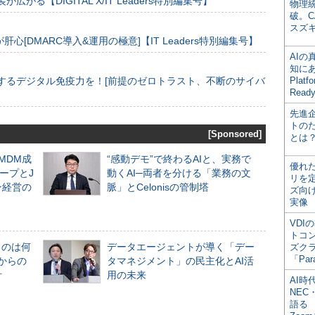
装が広がる【DIGITAL X/IT Leaders特別編集号】
物理
破。C
スズ
[DMARC導入&運用の極意]【IT Leaders特別編集号】
AI
知にある
するデジタル免疫力を！[前提のゼロトラスト、不断のサイバ
Plat
Read
先進
トの
[Sponsored]
とは
るMDM成
“感動デモ”で終わるAIと、実務で
優れ
ープとJ
動くAI─両者を分ける「業務の文
リを
ン経営の
脈」とCelonisの管制塔
ズ向
実像
VDI
トコ
ものは何
データエージェントが導く「デー
ズク
「Par
からの
タマネジメント」の民主化とAI活
計
用の未来
AI時
NEC・
語る