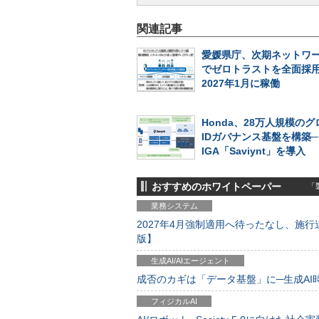
関連記事
愛媛県庁、次期ネットワ
でゼロトラストを全面採
2027年1月に稼働
Honda、28万人規模の
IDガバナンス基盤を構築
IGA「Saviynt」を導入
おすすめのホワイトペーパー
「製
業務システム
2027年4月強制適用へ待ったなし、施行迫
版】
生成AI/AIエージェント
成否のカギは「データ基盤」に─生成AI時代
フィジカルAI