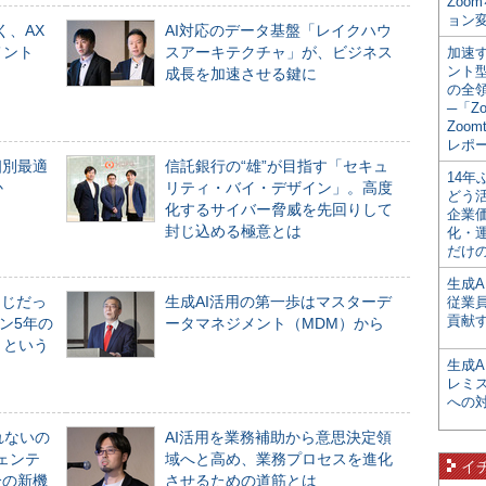
Zoo
ョン変
く、AX
AI対応のデータ基盤「レイクハウ
メント
スアーキテクチャ」が、ビジネス
加速す
ント
成長を加速させる鍵に
の全
─「Z
Zoomt
レポ
個別最適
信託銀行の“雄”が目指す「セキュ
14
か
リティ・バイ・デザイン」。高度
どう
化するサイバー脅威を先回りして
企業
封じ込める極意とは
化・
だけの
生成A
同じだっ
生成AI活用の第一歩はマスターデ
従業
貢献す
ン5年の
ータマネジメント（MDM）から
」という
生成
レミ
への
れないの
AI活用を業務補助から意思決定領
ジェンテ
域へと高め、業務プロセスを進化
イ
合の新機
させるための道筋とは