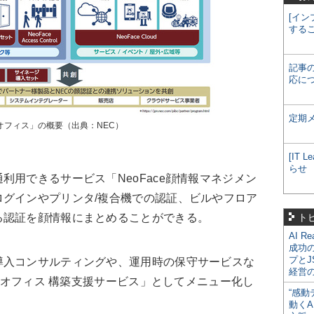
[イン
する
記事
応に
定期
 オフィス」の概要（出典：NEC）
[IT
らせ
用できるサービス「NeoFace顔情報マネジメン
グインやプリンタ/複合機での認証、ビルやフロア
る認証を顔情報にまとめることができる。
ト
AI R
成功
プとJ
入コンサルティングや、運用時の保守サービスな
経営
r オフィス 構築支援サービス」としてメニュー化し
“感動
動くA