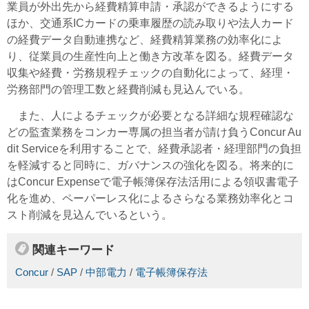
業員が外出先から経費精算申請・承認ができるようにする
ほか、交通系ICカードの乗車履歴の読み取りや法人カード
の経費データ自動連携など、経費精算業務の効率化によ
り、従業員の生産性向上と働き方改革を図る。経費データ
収集や経費・労務規程チェックの自動化によって、経理・
労務部門の管理工数と経費削減も見込んでいる。
また、人によるチェックが必要となる詳細な規程確認な
どの監査業務をコンカー専属の担当者が請け負うConcur Au
dit Serviceを利用することで、経費承認者・経理部門の負担
を軽減すると同時に、ガバナンスの強化を図る。将来的に
はConcur Expenseで電子帳簿保存法活用による領収書電子
化を進め、ペーパーレス化によるさらなる業務効率化とコ
スト削減を見込んでいるという。
関連キーワード
Concur
/
SAP
/
中部電力
/
電子帳簿保存法