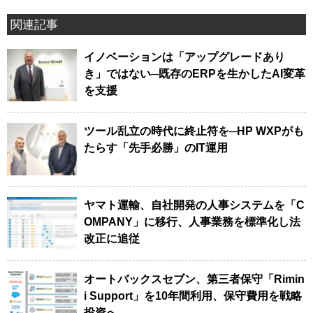
関連記事
イノベーションは「アップグレードあり
き」ではない─既存のERPを生かしたAI変革
を支援
ツール乱立の時代に終止符を─HP WXPがも
たらす「先手必勝」のIT運用
ヤマト運輸、自社開発の人事システムを「C
OMPANY」に移行、人事業務を標準化し法
改正に追従
オートバックスセブン、第三者保守「Rimin
i Support」を10年間利用、保守費用を戦略
投資へ