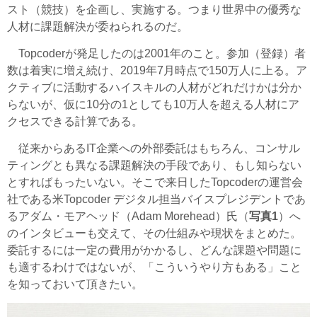
スト（競技）を企画し、実施する。つまり世界中の優秀な
人材に課題解決が委ねられるのだ。
Topcoder
が発足したのは2001年のこと。参加（登録）者
数は着実に増え続け、2019年7月時点で150万人に上る。ア
クティブに活動するハイスキルの人材がどれだけかは分か
らないが、仮に10分の1としても10万人を超える人材にア
クセスできる計算である。
従来からあるIT企業への外部委託はもちろん、コンサル
ティングとも異なる課題解決の手段であり、もし知らない
とすればもったいない。そこで来日した
Topcoder
の運営会
社である米
Topcoder
デジタル担当バイスプレジデントであ
るアダム・モアヘッド（Adam Morehead）氏（
写真1
）へ
のインタビューも交えて、その仕組みや現状をまとめた。
委託するには一定の費用がかかるし、どんな課題や問題に
も適するわけではないが、「こういうやり方もある」こと
を知っておいて頂きたい。