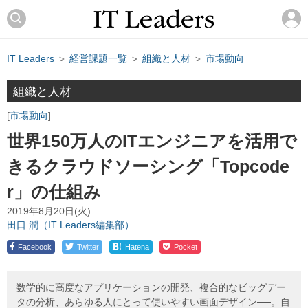
IT Leaders
＞
経営課題一覧
＞
組織と人材
＞
市場動向
組織と人材
市場動向
世界150万人のITエンジニアを活用で
きるクラウドソーシング「Topcode
r」の仕組み
2019年8月20日(火)
田口 潤（IT Leaders編集部）
!
Facebook
Twitter
Hatena
Pocket
数学的に高度なアプリケーションの開発、複合的なビッグデー
タの分析、あらゆる人にとって使いやすい画面デザイン──。自