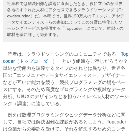
社単独では解決困難な課題に直面したとき、役に立つのが世界
各地のすぐれた人材にアクセスできるクラウドソーシング（Cr
owdsourcing）だ。本稿では、世界150万人のITエンジニアやデ
ータサイエンティストらの参加によってこの分野に特化したソ
ーシングサービスを提供する「Topcoder」について、幹部への
取材を基に詳しく紹介する。
読者は、クラウドソーシングのコミュニティである「
Top
coder（トップコーダー）
」という組織をご存じだろうか？
単純な労働力を調達するタイプのそれとは異なり、世界各
国のITエンジニアやデータサイエンティスト、デザイナー
などが互いに能力を競う、競技プログラミングの場をベー
スにする。そのため高度なプログラミングや複雑なデータ
分析、UI/UXのデザインなどを担うハイレベル人材のソーシ
ング（調達）に適している。
例えば数理プログラミングやビッグデータ分析などに関
して、自社では解決困難な課題があるとしよう。
Topcoder
は企業からの委託を受けて、それを解決するためのコンテ