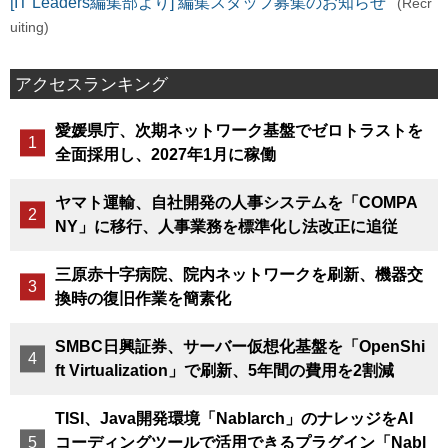
[IT Leaders編集部より] 編集スタッフ募集のお知らせ
(Recr
uiting)
アクセスランキング
愛媛県庁、次期ネットワーク基盤でゼロトラストを
全面採用し、2027年1月に稼働
ヤマト運輸、自社開発の人事システムを「COMPA
NY」に移行、人事業務を標準化し法改正に追従
三原赤十字病院、院内ネットワークを刷新、機器交
換時の復旧作業を簡素化
SMBC日興証券、サーバー仮想化基盤を「OpenShi
ft Virtualization」で刷新、5年間の費用を2割減
TISI、Java開発環境「Nablarch」のナレッジをAI
コーディングツールで活用できるプラグイン「Nabl