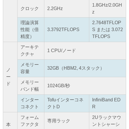
1.8GHz/2.0GH
クロック
2.2GHz
z
理論演算
2.7648TFLOP
性能（倍
3.3792TFLOPS
S または 3.072
精度）
TFLOPS
アーキテ
1 CPU/ノード
クチャ
メモリー
32GB（HBM2, 4スタック）
ノ
容量
ー
メモリー
ド
1024GB/秒
バンド幅
インター
Tofuインターコネ
InfiniBand ED
コネクト
クトD
R
フォーム
2Uラックマウ
専用ラック
ファクタ
ントシャーシ
本