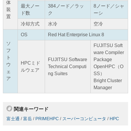
体
最大ノー
384ノード／ラッ
8ノード／シャ
装
ド数
ク
ーシ
置
冷却方式
水冷
空冷
OS
Red Hat Enterprise Linux 8
ソ
FUJITSU Soft
フ
ware Compiler
ト
FUJITSU Software
Package
HPCミド
ウ
Technical Computi
OpenHPC（O
ルウェア
ェ
ng Suites
SS）
ア
Bright Cluster
Manager
関連キーワード
富士通
/
富岳
/
PRIMEHPC
/
スーパーコンピュータ
/
HPC