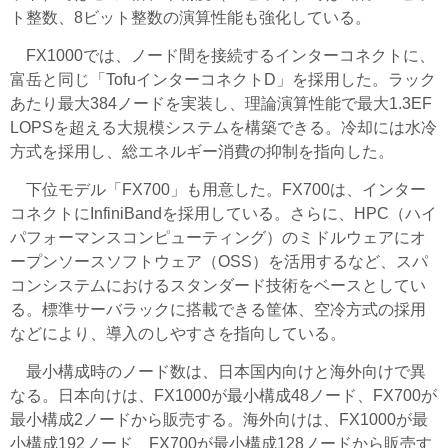
ト整数、8ビット整数の演算性能も強化している。
FX1000では、ノード間を接続するインターコネクトに、
富岳と同じ「TofuインターコネクトD」を採用した。ラック
あたり最大384ノードを実装し、理論演算性能で最大1.3EF
LOPSを超える大規模システムを構築できる。冷却には水冷
方式を採用し、総エネルギー消費の抑制を指向した。
下位モデル「FX700」も用意した。FX700は、インター
コネクトにInfiniBandを採用している。さらに、HPC（ハイ
パフォーマンスコンピューティング）のミドルウェアにオ
ープンソースソフトウェア（OSS）を活用するなど、スパ
コンシステムにおけるスタンダード技術をベースとしてい
る。標準サーバラックに搭載できる筐体、空冷方式の採用
などにより、導入のしやすさを指向している。
最小構成時のノード数は、日本国内向けと海外向けで異
なる。日本向けは、FX1000が最小構成48ノード、FX700が
最小構成2ノードから販売する。海外向けは、FX1000が最
小構成192ノード、FX700が最小構成128ノードから販売す