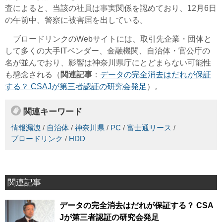
査によると、当該の社員は事実関係を認めており、12月6日
の午前中、警察に被害届を出している。
ブロードリンクのWebサイトには、取引先企業・団体と
して多くの大手ITベンダー、金融機関、自治体・官公庁の
名が並んでおり、影響は神奈川県庁にとどまらない可能性
も懸念される（
関連記事
：
データの完全消去はだれが保証
する？ CSAJが第三者認証の研究会発足
）。
関連キーワード
情報漏洩
/
自治体
/
神奈川県
/
PC
/
富士通リース
/
ブロードリンク
/
HDD
関連記事
データの完全消去はだれが保証する？ CSA
Jが第三者認証の研究会発足