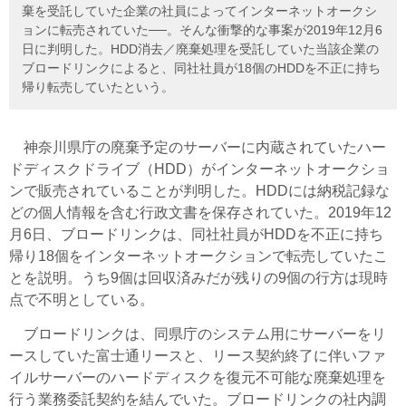
棄を受託していた企業の社員によってインターネットオークシ
ョンに転売されていた──。そんな衝撃的な事案が2019年12月6
日に判明した。HDD消去／廃棄処理を受託していた当該企業の
ブロードリンクによると、同社社員が18個のHDDを不正に持ち
帰り転売していたという。
神奈川県庁の廃棄予定のサーバーに内蔵されていたハー
ドディスクドライブ（HDD）がインターネットオークショ
ンで販売されていることが判明した。HDDには納税記録な
どの個人情報を含む行政文書を保存されていた。2019年12
月6日、ブロードリンクは、同社社員がHDDを不正に持ち
帰り18個をインターネットオークションで転売していたこ
とを説明。うち9個は回収済みだが残りの9個の行方は現時
点で不明としている。
ブロードリンクは、同県庁のシステム用にサーバーをリ
ースしていた富士通リースと、リース契約終了に伴いファ
イルサーバーのハードディスクを復元不可能な廃棄処理を
行う業務委託契約を結んでいた。ブロードリンクの社内調