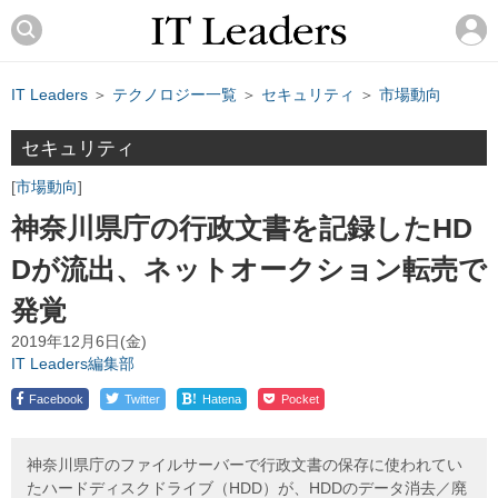
IT Leaders
＞
テクノロジー一覧
＞
セキュリティ
＞
市場動向
セキュリティ
市場動向
神奈川県庁の行政文書を記録したHD
Dが流出、ネットオークション転売で
発覚
2019年12月6日(金)
IT Leaders編集部
!
Facebook
Twitter
Hatena
Pocket
神奈川県庁のファイルサーバーで行政文書の保存に使われてい
たハードディスクドライブ（HDD）が、HDDのデータ消去／廃