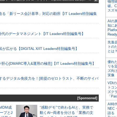
物理
破。C
スズ
る「新リース会計基準」対応の勘所【IT Leaders特別編集
AI
知にある
Plat
のデータマネジメント【IT Leaders特別編集号】
Read
先進
トの
装が広がる【DIGITAL X/IT Leaders特別編集号】
とは
優れ
[DMARC導入&運用の極意]【IT Leaders特別編集号】
リを
ズ向
実像
するデジタル免疫力を！[前提のゼロトラスト、不断のサイバ
VDI
トコ
ズク
「Par
[Sponsored]
AI時
るMDM成
“感動デモ”で終わるAIと、実務で
NEC・
ープとJ
動くAI─両者を分ける「業務の文
語る