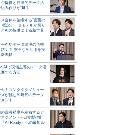
ッジ提供と自律的データ活
組み作りが“鍵”に
ネス全体を俯瞰する“言葉の
”、概念データモデルが切り
人とAIの協働による新世界
？
ドーAIやデータ漏洩の危機
防ぐ？ 安全なAI活用を実
る新戦略
ntic AIで現場主導のデータ活
促進する方法
ーセミコンダクタソリュー
ンズが挑むAI時代のデータ
ジメント
AIの回答精度を左右するデ
マネジメント─日立製作所
「AI Ready」への最短ル