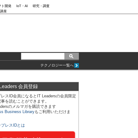
フト開発
IoT・AI
研究・調査
講座
テクノロジー一覧へ
 Leaders 会員登録
レスID会員になるとIT Leadersの会員限定
記事を読むことができます。
Leadersのメルマガを購読できます
ss Business Library
もご利用いただけま
ンプレスIDとは