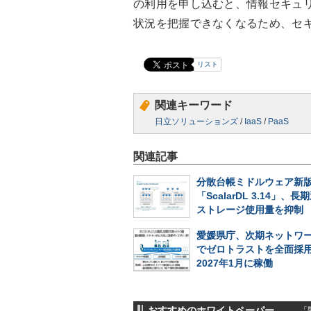
の利用を申し込むと、情報セキュ
状況を把握できなくなるため、セ
リスト
関連キーワード
日立ソリューションズ
/
IaaS
/
PaaS
関連記事
分散台帳ミドルウェア新
「ScalarDL 3.14」、
ストレージ使用量を抑制
愛媛県庁、次期ネットワ
でゼロトラストを全面採
2027年1月に稼働
おすすめのホワイトペーパー
「製