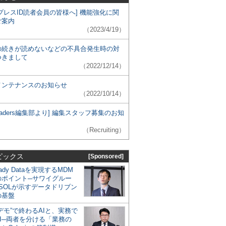
プレスID読者会員の皆様へ] 機能強化に関
ご案内
（2023/4/19）
の続きが読めないなどの不具合発生時の対
つきまして
（2022/12/14）
メンテナンスのお知らせ
（2022/10/14）
 Leaders編集部より] 編集スタッフ募集のお知
（Recruiting）
ピックス
[Sponsored]
eady Dataを実現するMDM
のポイント─サワイグルー
SOLが示すデータドリブン
の基盤
デモ”で終わるAIと、実務で
I─両者を分ける「業務の