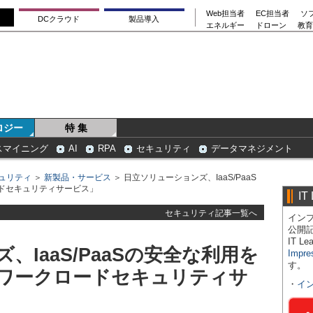
Web担当者
EC担当者
ソ
DCクラウド
製品導入
エネルギー
ドローン
教育
ロジー
特 集
スマイニング
AI
RPA
セキュリティ
データマネジメント
ュリティ
＞
新製品・サービス
＞ 日立ソリューションズ、IaaS/PaaS
ドセキュリティサービス」
IT
セキュリティ記事一覧へ
インプ
公開
IT 
IaaS/PaaSの安全な利用を
Impre
す。
ワークロードセキュリティサ
・
イ