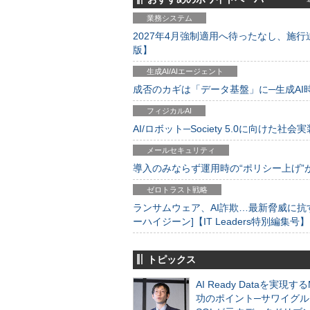
業務システム
2027年4月強制適用へ待ったなし、施行迫
版】
生成AI/AIエージェント
成否のカギは「データ基盤」に─生成AI時代
フィジカルAI
AI/ロボット─Society 5.0に向けた社会実
メールセキュリティ
導入のみならず運用時の“ポリシー上げ”が肝心
ゼロトラスト戦略
ランサムウェア、AI詐欺…最新脅威に抗
ーハイジーン]【IT Leaders特別編集号】
トピックス
AI Ready Dataを実現す
功のポイント─サワイグル