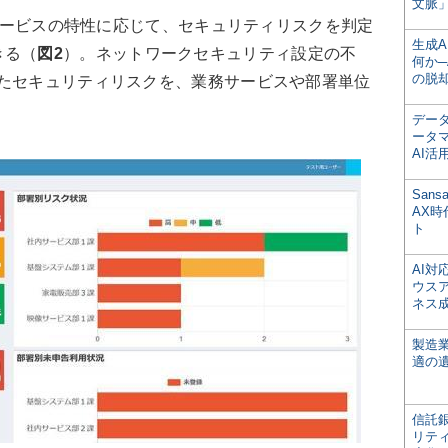
文脈」
務サービスの特性に応じて、セキュリティリスクを判定
生成
きる（
図2
）。ネットワークセキュリティ設定の不
何か─
の脱
ったセキュリティリスクを、業務サービスや部署単位
デー
ータ
AI活
San
AX
ト
AI
ウス
ネス
製造
適の
信託銀
リテ