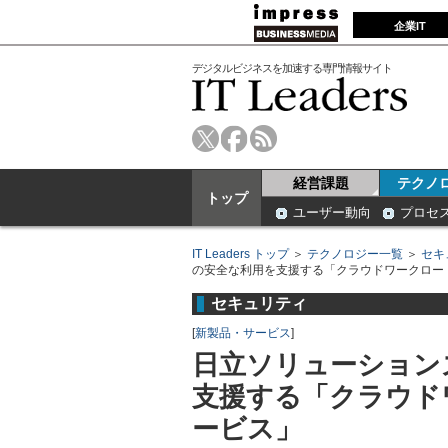
企業IT
デジタルビジネスを加速する専門情報サイト
経営課題
テクノ
トップ
ユーザー動向
プロセ
IT Leaders トップ
＞
テクノロジー一覧
＞
セキ
の安全な利用を支援する「クラウドワークロー
セキュリティ
[
新製品・サービス
]
日立ソリューションズ、
支援する「クラウド
ービス」