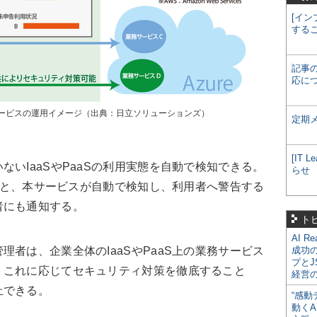
[イン
する
記事
応に
ービスの運用イメージ（出典：日立ソリューションズ）
定期
[IT
いIaaSやPaaSの利用実態を自動で検知できる。
らせ
れると、本サービスが自動で検知し、利用者へ警告する
者にも通知する。
ト
AI R
者は、企業全体のIaaSやPaaS上の業務サービス
成功
プとJ
。これに応じてセキュリティ対策を徹底すること
経営
止できる。
“感動
動くA