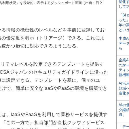
度化
告利用状況」を視覚的に表示するダッシュボード画面（出典：日立
して
「BI
った
年の
る情報の機密性のレベルなどを事前に登録してお
とい
策の優先度を明示（トリアージ）できる。これによ
生成
デー
迅速かつ適切に対応できるようになる。
ら
企業A
ュリティレベルを設定できるテンプレートを提供す
のか─
ティ
に、CSAジャパンのセキュリティガイドラインに沿った
新機
単に設定できる。テンプレートを基に、個々のユー
AI
で、簡単に安全なIaaSやPaaSの環境を構築でき
領域
進化
AI
タ継
、IaaSやPaaSを利用して業務サービスを提供す
織」
。「この一方で、担当部門が直接クラウドサービス
「デ