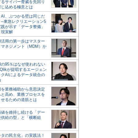
するサイバー脅威を先回り
封じ込める極意とは
とAI、ぶつかる壁は同じだ
」─東急レクリエーション5
実践が示す「データ整備」
う現実解
AI活用の第一歩はマスター
タマネジメント（MDM）か
Iの95％はなぜ使われない
Qlikが提唱するエージェン
ックAIによるデータ統合の
軸
活用を業務補助から意思決定
へと高め、業務プロセスを
させるための道筋とは
の価値を維持し続ける「デー
続供給の型」と「横断組
ータの民主化」の実践法！