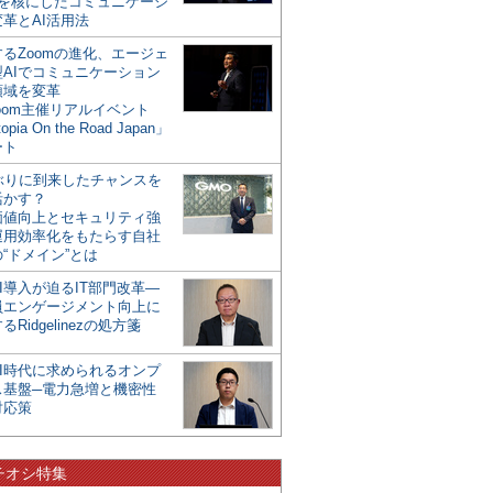
mを核にしたコミュニケーシ
革とAI活用法
るZoomの進化、エージェ
型AIでコミュニケーション
領域を変革
oom主催リアルイベント
opia On the Road Japan」
ート
年ぶりに到来したチャンスを
活かす？
価値向上とセキュリティ強
運用効率化をもたらす自社
“ドメイン”とは
I導入が迫るIT部門改革―
員エンゲージメント向上に
るRidgelinezの処方箋
AI時代に求められるオンプ
ス基盤─電力急増と機密性
対応策
チオシ特集