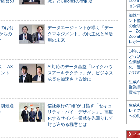
Zoo
ン経営の
脈」とCelonisの管制塔
ョン変
加速す
ント
の全
ものは何
データエージェントが導く「デー
─「Z
からの
タマネジメント」の民主化とAI活
Zoomt
計
用の未来
レポ
14
どう
企業
く、AX
AI対応のデータ基盤「レイクハウ
化・
だけの
メント
スアーキテクチャ」が、ビジネス
成長を加速させる鍵に
生成A
従業
貢献す
生成
個別最適
信託銀行の“雄”が目指す「セキュ
レミ
か
リティ・バイ・デザイン」。高度
への
化するサイバー脅威を先回りして
封じ込める極意とは
イ