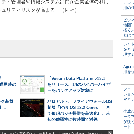
リティ管理者や情報システム部門が企業全体の利用
ナレ
用の仕
キュリティリスクが高まる」（同社）。
ビジ
地図
拓く
とは
シャ
をどう
現す
Age
用を
版
「Veeam Data Platform v13.1」
長期運用時の
をリリース、14のハイパーバイザ
ソニ
ーをバックアップ対象に
ショ
マネ
ーク基盤
パロアルト、ファイアウォールOS
用し、
新版「PAN-OS 12.2 Ceres」、AI
生成
で仮想パッチ提供を高速化し、未
ータ
知の脆弱性に数時間で対処
が説く
ート
品/サービス資料ダウンロードサイト「Impress Business Library」へ」