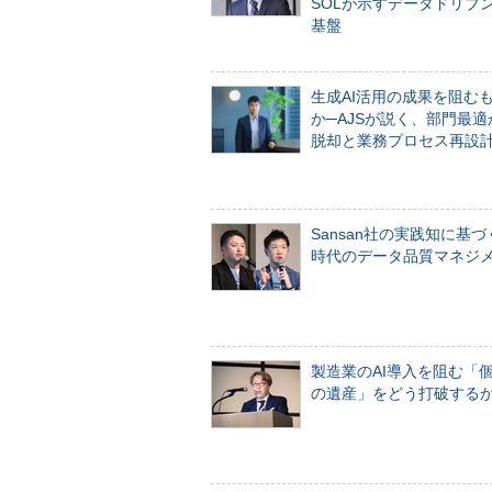
SOLが示すデータドリブ
基盤
生成AI活用の成果を阻む
か─AJSが説く、部門最適
脱却と業務プロセス再設
Sansan社の実践知に基づ
時代のデータ品質マネジ
製造業のAI導入を阻む「
の遺産」をどう打破する