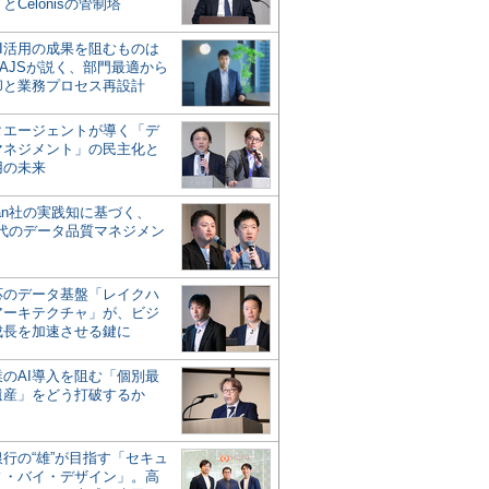
とCelonisの管制塔
AI活用の成果を阻むものは
AJSが説く、部門最適から
却と業務プロセス再設計
タエージェントが導く「デ
マネジメント」の民主化と
用の未来
san社の実践知に基づく、
時代のデータ品質マネジメン
対応のデータ基盤「レイクハ
アーキテクチャ」が、ビジ
成長を加速させる鍵に
業のAI導入を阻む「個別最
遺産」をどう打破するか
行の“雄”が目指す「セキュ
ィ・バイ・デザイン」。高