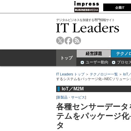
企業IT
デジタルビジネスを加速する専門情報サイト
経営課題
テクノ
トップ
ユーザー動向
プロセ
IT Leaders トップ
＞
テクノロジー一覧
＞
IoT
するシステムをパッケージ化─NECソリューシ
IoT／M2M
[
新製品・サービス
]
各種センサーデータ
テムをパッケージ化
タ