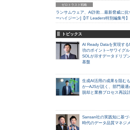
ゼロトラスト戦略
ランサムウェア、AI詐欺…最新脅威に抗
ーハイジーン]【IT Leaders特別編集号】
トピックス
AI Ready Dataを実現す
功のポイント─サワイグル
SOLが示すデータドリブ
基盤
生成AI活用の成果を阻む
か─AJSが説く、部門最適
脱却と業務プロセス再設
Sansan社の実践知に基づ
時代のデータ品質マネジ