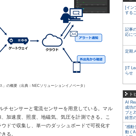
[イン
する
記事
応に
定期
[IT
らせ
ービス」の概要（出典：NECソリューションイノベータ）
ト
AI R
成功
マルチセンサーと電流センサーを用意している。マル
プとJ
線、加速度、照度、地磁気、気圧を計測できる。こ
経営
ラウドで収集し、単一のダッシュボードで可視化す
“感動
動くA
できる。