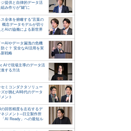
ッジ提供と自律的データ活
組み作りが“鍵”に
ネス全体を俯瞰する“言葉の
”、概念データモデルが切り
人とAIの協働による新世界
？
ドーAIやデータ漏洩の危機
防ぐ？ 安全なAI活用を実
る新戦略
ntic AIで現場主導のデータ活
促進する方法
ーセミコンダクタソリュー
ンズが挑むAI時代のデータ
ジメント
AIの回答精度を左右するデ
マネジメント─日立製作所
「AI Ready」への最短ル