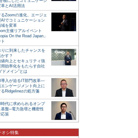
mを核にしたコミュニケーシ
革とAI活用法
るZoomの進化、エージェ
型AIでコミュニケーション
領域を変革
oom主催リアルイベント
opia On the Road Japan」
ート
年ぶりに到来したチャンスを
活かす？
価値向上とセキュリティ強
運用効率化をもたらす自社
“ドメイン”とは
I導入が迫るIT部門改革―
員エンゲージメント向上に
るRidgelinezの処方箋
AI時代に求められるオンプ
ス基盤─電力急増と機密性
対応策
チオシ特集