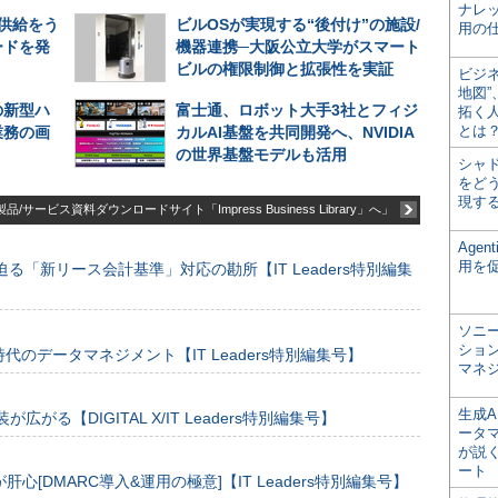
ナレ
期供給をう
ビルOSが実現する“後付け”の施設/
用の仕
ードを発
機器連携─大阪公立大学がスマート
ビルの権限制御と拡張性を実証
ビジ
地図
の新型ハ
富士通、ロボット大手3社とフィジ
拓く
とは
業務の画
カルAI基盤を共同開発へ、NVIDIA
の世界基盤モデルも活用
シャ
をどう
現す
品/サービス資料ダウンロードサイト「Impress Business Library」へ」
Age
用を
る「新リース会計基準」対応の勘所【IT Leaders特別編集
ソニ
ショ
のデータマネジメント【IT Leaders特別編集号】
マネ
生成
装が広がる【DIGITAL X/IT Leaders特別編集号】
ータ
が説く
ート
[DMARC導入&運用の極意]【IT Leaders特別編集号】