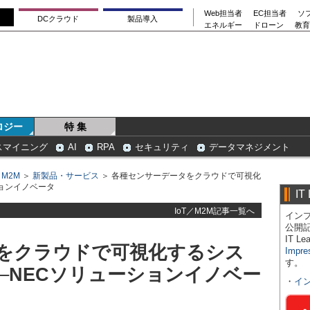
Web担当者
EC担当者
ソ
DCクラウド
製品導入
エネルギー
ドローン
教育
ロジー
特 集
スマイニング
AI
RPA
セキュリティ
データマネジメント
／M2M
＞
新製品・サービス
＞ 各種センサーデータをクラウドで可視化
ョンイノベータ
IT
IoT／M2M記事一覧へ
インプ
公開
IT 
をクラウドで可視化するシス
Impre
す。
─NECソリューションイノベー
・
イ