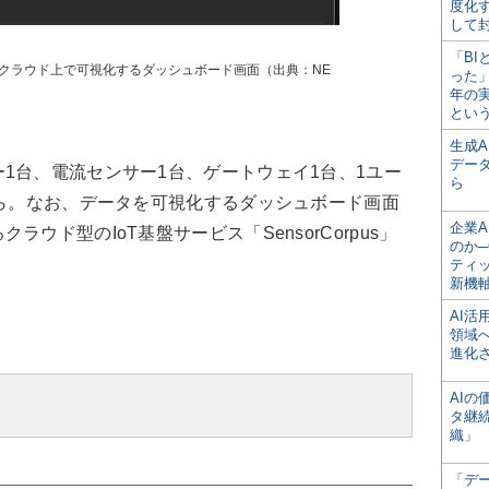
度化
して
「BI
クラウド上で可視化するダッシュボード画面（出典：NE
った
年の
とい
生成
デー
台、電流センサー1台、ゲートウェイ1台、1ユー
ら
から。なお、データを可視化するダッシュボード画面
企業A
ウド型のIoT基盤サービス「SensorCorpus」
のか─
ティ
新機
AI
領域
進化
AI
タ継
織」
「デ