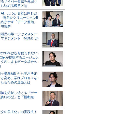
するサイバー脅威を先回り
封じ込める極意とは
とAI、ぶつかる壁は同じだ
」─東急レクリエーション5
実践が示す「データ整備」
う現実解
AI活用の第一歩はマスター
タマネジメント（MDM）か
Iの95％はなぜ使われない
Qlikが提唱するエージェン
ックAIによるデータ統合の
軸
活用を業務補助から意思決定
へと高め、業務プロセスを
させるための道筋とは
の価値を維持し続ける「デー
続供給の型」と「横断組
ータの民主化」の実践法！