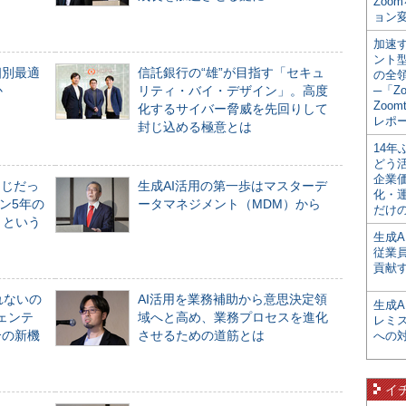
Zoo
ョン変
加速す
ント
個別最適
信託銀行の“雄”が目指す「セキュ
の全
か
リティ・バイ・デザイン」。高度
─「Z
Zoomt
化するサイバー脅威を先回りして
レポ
封じ込める極意とは
14
どう
企業
同じだっ
生成AI活用の第一歩はマスターデ
化・
ン5年の
ータマネジメント（MDM）から
だけの
」という
生成A
従業
貢献す
れないの
AI活用を業務補助から意思決定領
生成
ジェンテ
域へと高め、業務プロセスを進化
レミ
合の新機
させるための道筋とは
への
イ