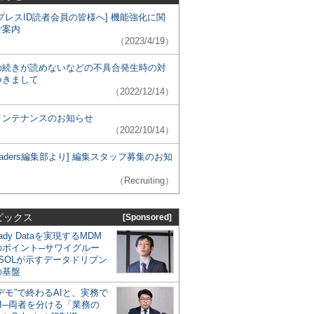
プレスID読者会員の皆様へ] 機能強化に関
ご案内
（2023/4/19）
の続きが読めないなどの不具合発生時の対
つきまして
（2022/12/14）
メンテナンスのお知らせ
（2022/10/14）
 Leaders編集部より] 編集スタッフ募集のお知
（Recruiting）
ピックス
[Sponsored]
eady Dataを実現するMDM
のポイント─サワイグルー
SOLが示すデータドリブン
の基盤
デモ”で終わるAIと、実務で
I─両者を分ける「業務の