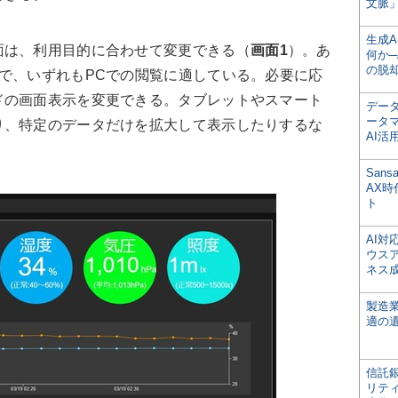
文脈」
生成
は、利用目的に合わせて変更できる（
画面1
）。あ
何か─
の脱
で、いずれもPCでの閲覧に適している。必要に応
ドの画面表示を変更できる。タブレットやスマート
デー
ータ
り、特定のデータだけを拡大して表示したりするな
AI活
。
San
AX
ト
AI
ウス
ネス
製造
適の
信託銀
リテ