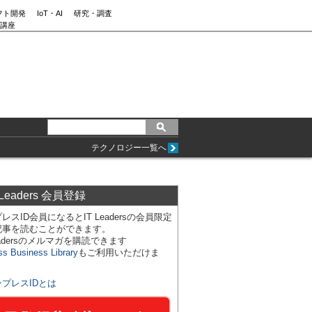
フト開発
IoT・AI
研究・調査
講座
テクノロジー一覧へ
 Leaders 会員登録
レスID会員になるとIT Leadersの会員限定
記事を読むことができます。
Leadersのメルマガを購読できます
ss Business Library
もご利用いただけま
ンプレスIDとは