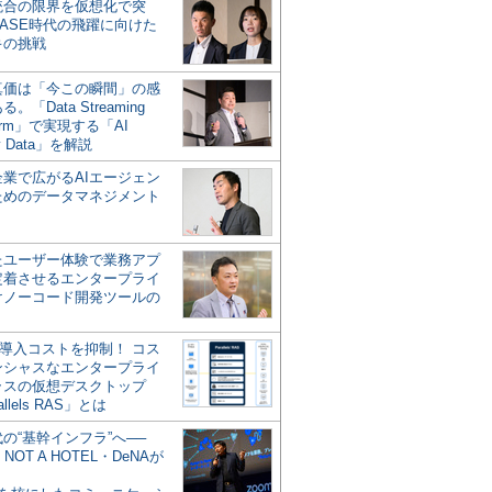
統合の限界を仮想化で突
ASE時代の飛躍に向けた
キの挑戦
の真価は「今この瞬間」の感
。「Data Streaming
form」で実現する「AI
y Data」を解説
企業で広がるAIエージェン
ためのデータマネジメント
？
たユーザー体験で業務アプ
定着させるエンタープライ
けノーコード開発ツールの
の導入コストを抑制！ コス
ンシャスなエンタープライ
ラスの仮想デスクトップ
allels RAS」とは
代の“基幹インフラ”へ──
NOT A HOTEL・DeNAが