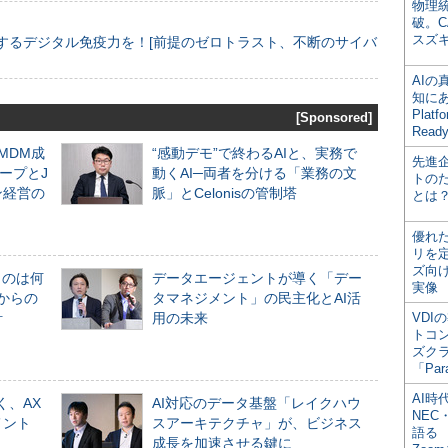
物理
破。C
スズ
するデジタル免疫力を！[前提のゼロトラスト、不断のサイバ
AI
知にある
Plat
[Sponsored]
Read
るMDM成
“感動デモ”で終わるAIと、実務で
先進
ープとJ
動くAI─両者を分ける「業務の文
トの
ン経営の
脈」とCelonisの管制塔
とは
優れ
リを
ズ向
ものは何
データエージェントが導く「デー
実像
からの
タマネジメント」の民主化とAI活
計
用の未来
VDI
トコ
ズク
「Par
AI時
く、AX
AI対応のデータ基盤「レイクハウ
NEC・
メント
スアーキテクチャ」が、ビジネス
語る
成長を加速させる鍵に