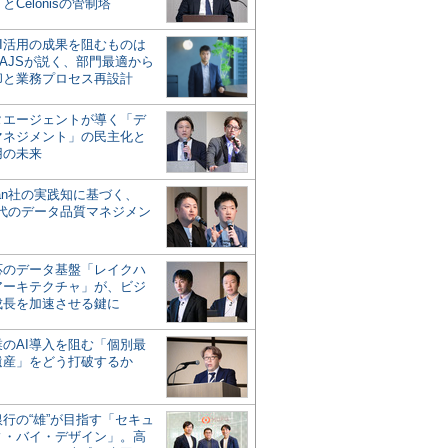
とCelonisの管制塔
AI活用の成果を阻むものは
AJSが説く、部門最適から
却と業務プロセス再設計
タエージェントが導く「デ
マネジメント」の民主化と
用の未来
san社の実践知に基づく、
時代のデータ品質マネジメン
対応のデータ基盤「レイクハ
アーキテクチャ」が、ビジ
成長を加速させる鍵に
業のAI導入を阻む「個別最
遺産」をどう打破するか
行の“雄”が目指す「セキュ
ィ・バイ・デザイン」。高