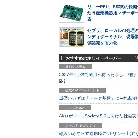
リコーPFU、5年間の長
たう産業機器用マザーボ
表
ゼブラ、ローカルAI処理
ンディターミナル、現場
像認識を省力化
おすすめのホワイトペーパー
「製
業務システム
2027年4月強制適用へ待ったなし、施行迫
版】
生成AI/AIエージェント
成否のカギは「データ基盤」に─生成AI時代
フィジカルAI
AI/ロボット─Society 5.0に向けた社会実
メールセキュリティ
導入のみならず運用時の“ポリシー上げ”が肝心