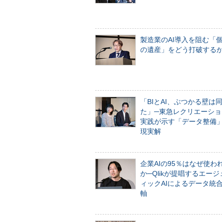
製造業のAI導入を阻む「
の遺産」をどう打破する
「BIとAI、ぶつかる壁は
た」─東急レクリエーショ
実践が示す「データ整備
現実解
企業AIの95％はなぜ使わ
か─Qlikが提唱するエー
ィックAIによるデータ統
軸