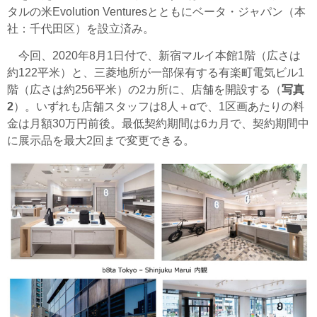
タルの米Evolution Venturesとともにベータ・ジャパン（本
社：千代田区）を設立済み。
今回、2020年8月1日付で、新宿マルイ本館1階（広さは
約122平米）と、三菱地所が一部保有する有楽町電気ビル1
階（広さは約256平米）の2カ所に、店舗を開設する（
写真
2
）。いずれも店舗スタッフは8人＋αで、1区画あたりの料
金は月額30万円前後。最低契約期間は6カ月で、契約期間中
に展示品を最大2回まで変更できる。