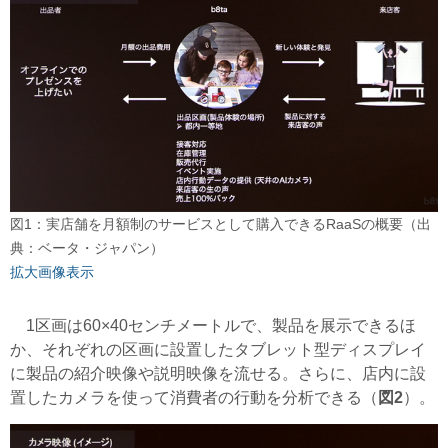
図1：実店舗を月額制のサービスとして購入できるRaaSの概要（出
典：ベータ・ジャパン）
拡大画像表示
1区画は60×40センチメートルで、製品を展示できるほ
か、それぞれの区画に設置したタブレット型ディスプレイ
に製品の紹介映像や説明映像を流せる。さらに、店内に設
置したカメラを使って消費者の行動を分析できる（
図2
）。