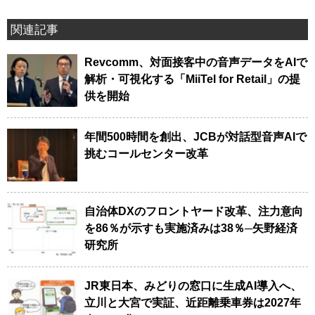
関連記事
Revcomm、対面接客中の音声データをAIで
解析・可視化する「MiiTel for Retail」の提
供を開始
年間500時間を創出、JCBが対話型音声AIで
挑むコールセンター改革
自治体DXのフロントヤード改革、注力意向
を86％が示すも実施済みは38％─矢野経済
研究所
JR東日本、みどりの窓口に生成AI導入へ、
立川と大宮で実証、近距離乗車券は2027年