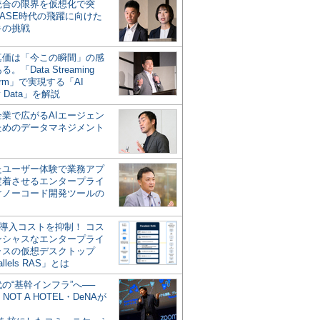
統合の限界を仮想化で突
ASE時代の飛躍に向けた
キの挑戦
の真価は「今この瞬間」の感
。「Data Streaming
form」で実現する「AI
y Data」を解説
企業で広がるAIエージェン
ためのデータマネジメント
？
たユーザー体験で業務アプ
定着させるエンタープライ
けノーコード開発ツールの
の導入コストを抑制！ コス
ンシャスなエンタープライ
ラスの仮想デスクトップ
allels RAS」とは
代の“基幹インフラ”へ──
NOT A HOTEL・DeNAが