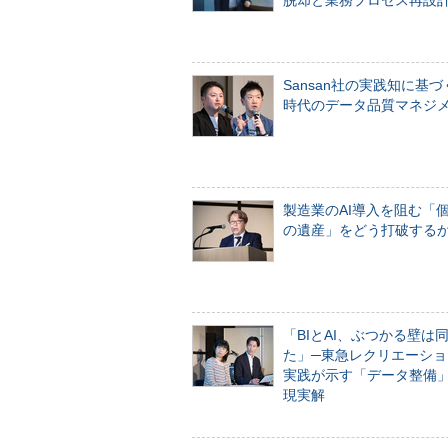
脱却と業務プロセス再設
Sansan社の実践知に基づ
時代のデータ品質マネジ
製造業のAI導入を阻む「
の遺産」をどう打破する
「BIとAI、ぶつかる壁は
た」─東急レクリエーショ
実践が示す「データ整備
現実解