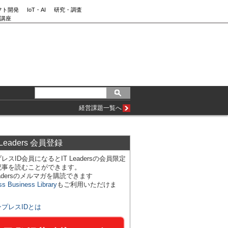
フト開発
IoT・AI
研究・調査
講座
経営課題一覧へ
 Leaders 会員登録
レスID会員になるとIT Leadersの会員限定
記事を読むことができます。
Leadersのメルマガを購読できます
ss Business Library
もご利用いただけま
ンプレスIDとは