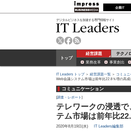
企業IT
デジタルビジネスを加速する専門情報サイト
経営課題
テクノ
トップ
業務改革
事業創出
IT Leaders トップ
＞
経営課題一覧
＞
コミュニ
Web会議システム市場は前年比22.8％増の高成長
コミュニケーション
[
調査・レポート
]
テレワークの浸透で、
テム市場は前年比22.
2020年8月19日(水)
IT Leaders編集部