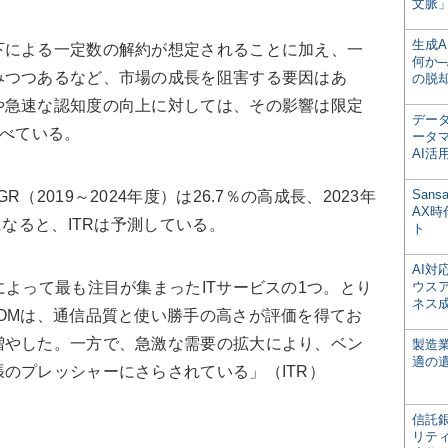
文脈」
生成
による一定数の解約が想定されることに加え、一
何か─
みつつあるなど、市場の成長を阻害する要因はあ
の脱
や急速な認知度の向上に対しては、その影響は限定
デー
述べている。
ータ
AI活
San
2019～2024年度）は26.7％の高成長、2023年
AX
になると、ITRは予測している。
ト
AI
よって最も注目が集まったITサービスの1つ。とり
ウス
ネス
OMは、通信品質と使い勝手の高さが評価を得てお
増やした。一方で、急激な需要の拡大により、ベン
製造
適の
のプレッシャーにさらされている」（ITR）
信託銀
リテ