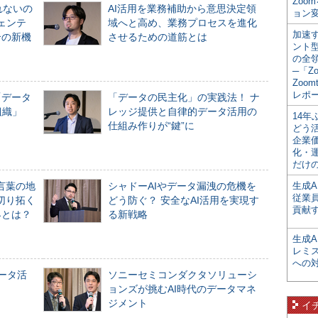
Zoo
れないの
AI活用を業務補助から意思決定領
ョン変
ジェンテ
域へと高め、業務プロセスを進化
加速す
合の新機
させるための道筋とは
ント
の全
─「Z
Zoomt
レポ
「データ
「データの民主化」の実践法！ ナ
組織」
レッジ提供と自律的データ活用の
14
仕組み作りが“鍵”に
どう
企業
化・
だけの
言葉の地
シャドーAIやデータ漏洩の危機を
生成A
従業
切り拓く
どう防ぐ？ 安全なAI活用を実現す
貢献す
界とは？
る新戦略
生成
レミ
への
データ活
ソニーセミコンダクタソリューシ
ョンズが挑むAI時代のデータマネ
ジメント
イ