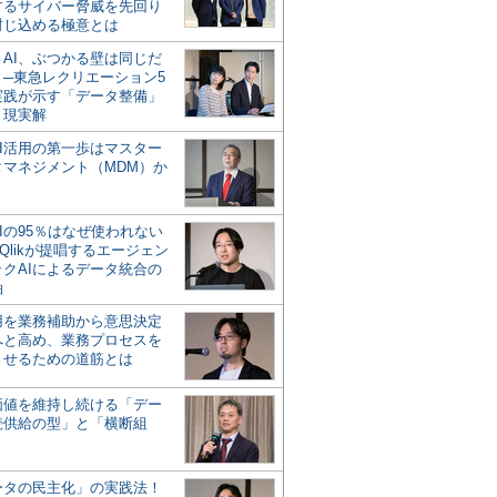
するサイバー脅威を先回り
封じ込める極意とは
とAI、ぶつかる壁は同じだ
」─東急レクリエーション5
実践が示す「データ整備」
う現実解
AI活用の第一歩はマスター
タマネジメント（MDM）か
Iの95％はなぜ使われない
Qlikが提唱するエージェン
ックAIによるデータ統合の
軸
活用を業務補助から意思決定
へと高め、業務プロセスを
させるための道筋とは
の価値を維持し続ける「デー
続供給の型」と「横断組
ータの民主化」の実践法！