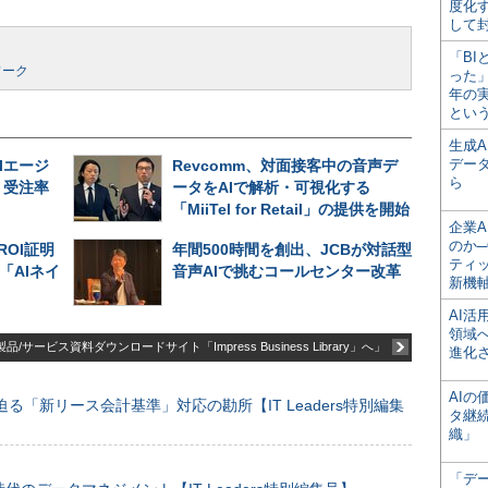
度化
して
「BI
ワーク
った
年の
とい
生成
デー
Iエージ
Revcomm、対面接客中の音声デ
ら
、受注率
ータをAIで解析・可視化する
「MiiTel for Retail」の提供を開始
企業A
のか─
ROI証明
年間500時間を創出、JCBが対話型
ティ
「AIネイ
音声AIで挑むコールセンター改革
新機
AI
領域
品/サービス資料ダウンロードサイト「Impress Business Library」へ」
進化
AI
る「新リース会計基準」対応の勘所【IT Leaders特別編集
タ継
織」
「デ