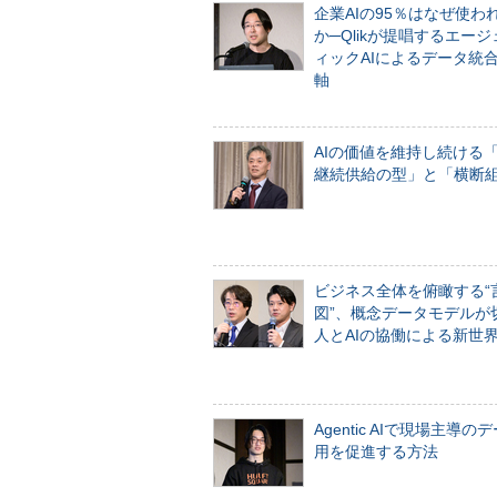
企業AIの95％はなぜ使わ
か─Qlikが提唱するエー
ィックAIによるデータ統
軸
AIの価値を維持し続ける
継続供給の型」と「横断
ビジネス全体を俯瞰する“
図”、概念データモデルが
人とAIの協働による新世
Agentic AIで現場主導の
用を促進する方法