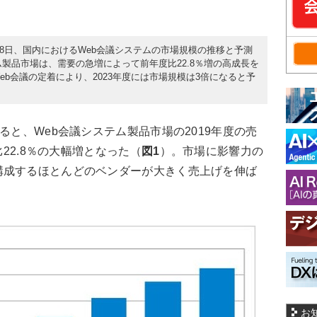
月18日、国内におけるWeb会議システムの市場規模の推移と予測
テム製品市場は、需要の急増によって前年度比22.8％増の高成長を
b会議の定着により、2023年度には市場規模は3倍になると予
ると、Web会議システム製品市場の2019年度の売
比22.8％の大幅増となった（
図1
）。市場に影響力の
構成するほとんどのベンダーが大きく売上げを伸ば
お