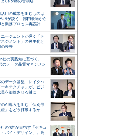
とCelonisの管制塔
AI活用の成果を阻むものは
AJSが説く、部門最適から
却と業務プロセス再設計
タエージェントが導く「デ
マネジメント」の民主化と
用の未来
san社の実践知に基づく、
時代のデータ品質マネジメン
対応のデータ基盤「レイクハ
アーキテクチャ」が、ビジ
成長を加速させる鍵に
業のAI導入を阻む「個別最
遺産」をどう打破するか
行の“雄”が目指す「セキュ
ィ・バイ・デザイン」。高