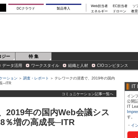
Web担当者
EC担当者
ソ
DCクラウド
製品導入
エネルギー
ドローン
教育
ロジー
特 集
データ活用
ワークスタイル
組織と人材
CIOコンピタンス
ケーション
＞
調査・レポート
＞ テレワークの浸透で、2019年の国内
─ITR
IT
コミュニケーション記事一覧へ
インプ
公開
IT 
2019年の国内Web会議シス
Impre
す。
8％増の高成長─ITR
・
イ