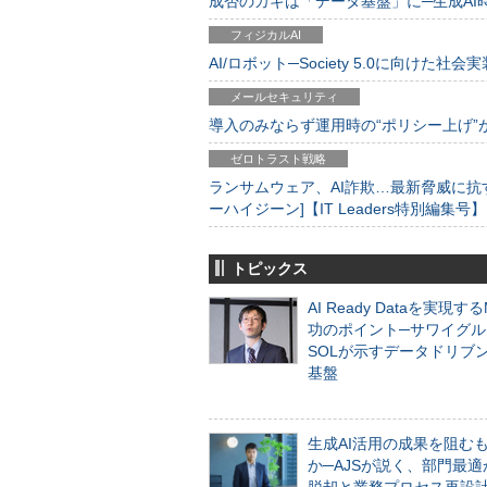
成否のカギは「データ基盤」に─生成AI時代
フィジカルAI
AI/ロボット─Society 5.0に向けた社会実
メールセキュリティ
導入のみならず運用時の“ポリシー上げ”が肝心
ゼロトラスト戦略
ランサムウェア、AI詐欺…最新脅威に抗
ーハイジーン]【IT Leaders特別編集号】
トピックス
AI Ready Dataを実現す
功のポイント─サワイグル
SOLが示すデータドリブ
基盤
生成AI活用の成果を阻む
か─AJSが説く、部門最適