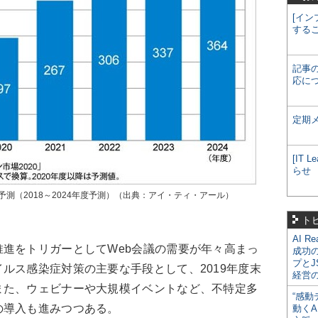
[イン
する
記事
応に
定期
[IT
らせ
予測（2018～2024年度予測）（出典：アイ・ティ・アール）
ト
AI R
進をトリガーとしてWeb会議の需要が年々高まっ
成功
プとJ
ルス感染症対策の主要な手段として、2019年度末
経営
また、ウェビナーや大規模イベントなど、不特定多
“感動
の導入も進みつつある。
動くA