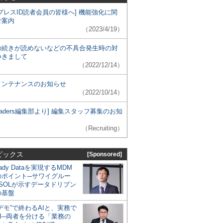
プレスID読者会員の皆様へ] 機能強化に関
ご案内
（2023/4/19）
の続きが読めないなどの不具合発生時の対
つきまして
（2022/12/14）
メンテナンスのお知らせ
（2022/10/14）
 Leaders編集部より] 編集スタッフ募集のお知
（Recruiting）
ピックス
[Sponsored]
eady Dataを実現するMDM
のポイント─サワイグルー
SOLが示すデータドリブン
の基盤
デモ”で終わるAIと、実務で
I─両者を分ける「業務の