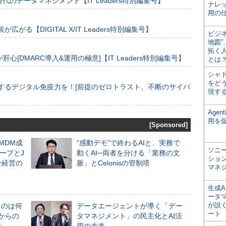
のデータマネジメント【IT Leaders特別編集号】
ナレ
用の仕
装が広がる【DIGITAL X/IT Leaders特別編集号】
ビジ
地図
拓く
[DMARC導入&運用の極意]【IT Leaders特別編集号】
とは
シャ
をどう
するデジタル免疫力を！[前提のゼロトラスト、不断のサイバ
現す
Age
用を
[Sponsored]
るMDM成
“感動デモ”で終わるAIと、実務で
ソニ
ープとJ
動くAI─両者を分ける「業務の文
ショ
ン経営の
脈」とCelonisの管制塔
マネ
生成
ータ
が説く
ものは何
データエージェントが導く「デー
ート
からの
タマネジメント」の民主化とAI活