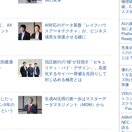
計
用の未来
物理
破。C
スズ
AI
く、AX
AI対応のデータ基盤「レイクハウ
知にある
メント
スアーキテクチャ」が、ビジネス
Plat
成長を加速させる鍵に
Read
先進
トの
とは
個別最適
信託銀行の“雄”が目指す「セキュ
か
リティ・バイ・デザイン」。高度
優れ
化するサイバー脅威を先回りして
リを
封じ込める極意とは
ズ向
実像
VDI
同じだっ
生成AI活用の第一歩はマスターデ
トコ
ズク
ン5年の
ータマネジメント（MDM）から
「Par
」という
AI時
NEC・
語る