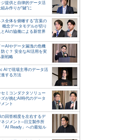
ッジ提供と自律的データ活
組み作りが“鍵”に
ネス全体を俯瞰する“言葉の
”、概念データモデルが切り
人とAIの協働による新世界
？
ドーAIやデータ漏洩の危機
防ぐ？ 安全なAI活用を実
る新戦略
ntic AIで現場主導のデータ活
促進する方法
ーセミコンダクタソリュー
ンズが挑むAI時代のデータ
ジメント
AIの回答精度を左右するデ
マネジメント─日立製作所
「AI Ready」への最短ル