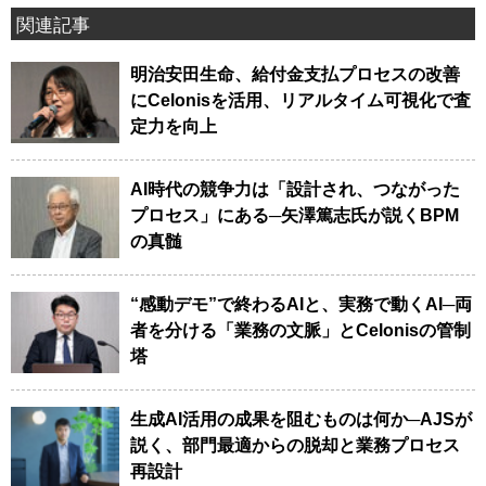
関連記事
明治安田生命、給付金支払プロセスの改善
にCelonisを活用、リアルタイム可視化で査
定力を向上
AI時代の競争力は「設計され、つながった
プロセス」にある─矢澤篤志氏が説くBPM
の真髄
“感動デモ”で終わるAIと、実務で動くAI─両
者を分ける「業務の文脈」とCelonisの管制
塔
生成AI活用の成果を阻むものは何か─AJSが
説く、部門最適からの脱却と業務プロセス
再設計