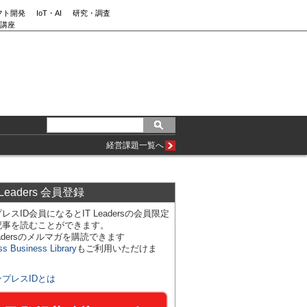
フト開発
IoT・AI
研究・調査
講座
経営課題一覧へ
 Leaders 会員登録
レスID会員になるとIT Leadersの会員限定
記事を読むことができます。
Leadersのメルマガを購読できます
ss Business Library
もご利用いただけま
ンプレスIDとは