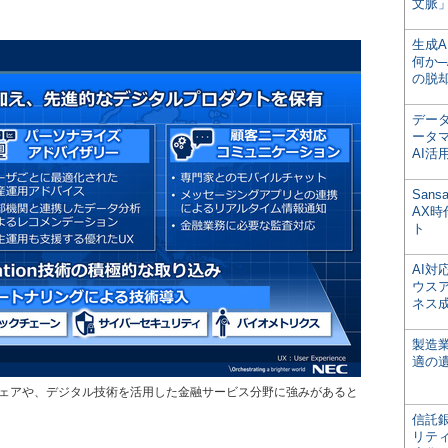
文脈」
生成
何か─
の脱
デー
ータ
AI活
San
AX
ト
AI
ウス
ネス
製造
適の
トウェアや、デジタル技術を活用した金融サービス分野に強みがあると
信託銀
リテ