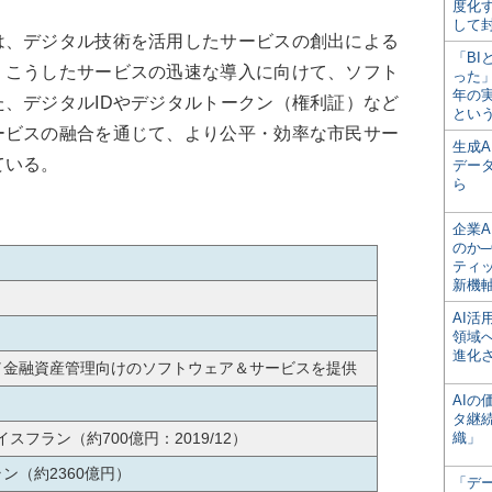
度化
して
、デジタル技術を活用したサービスの創出による
「BI
。こうしたサービスの迅速な導入に向けて、ソフト
った
年の
、デジタルIDやデジタルトークン（権利証）など
とい
ービスの融合を通じて、より公平・効率な市民サー
生成
ている。
デー
ら
企業A
のか─
ティ
新機
AI
領域
進化
／金融資産管理向けのソフトウェア＆サービスを提供
AI
タ継
イスフラン（約700億円：2019/12）
織」
ラン（約2360億円）
「デ