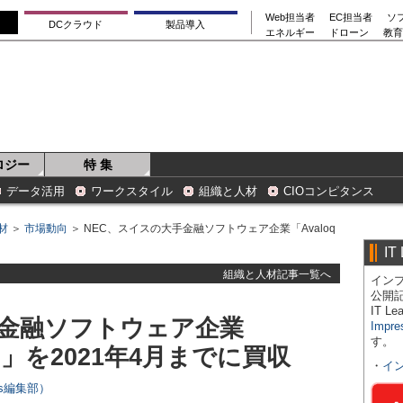
Web担当者
EC担当者
ソ
DCクラウド
製品導入
エネルギー
ドローン
教育
ロジー
特 集
データ活用
ワークスタイル
組織と人材
CIOコンピタンス
材
＞
市場動向
＞ NEC、スイスの大手金融ソフトウェア企業「Avaloq
IT
組織と人材記事一覧へ
インプ
公開
IT 
手金融ソフトウェア企業
Impre
す。
 AG」を2021年4月までに買収
・
イ
ers編集部）