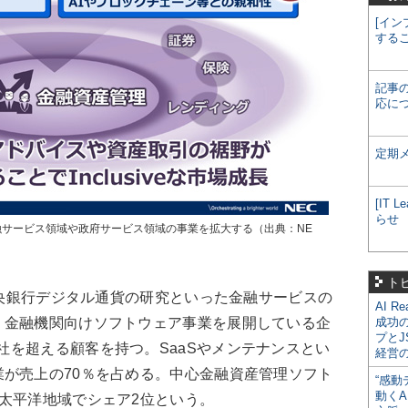
[イン
する
記事
応に
定期
[IT
らせ
金融サービス領域や政府サービス領域の事業を拡大する（出典：NE
ト
中央銀行デジタル通貨の研究といった金融サービスの
AI R
、金融機関向けソフトウェア事業を展開している企
成功
プとJ
0社を超える顧客を持つ。SaaSやメンテナンスとい
経営
が売上の70％を占める。中心金融資産管理ソフト
“感動
動くA
太平洋地域でシェア2位という。