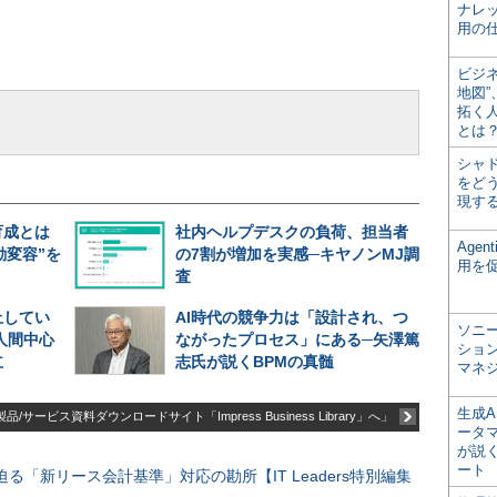
ナレ
用の仕
ビジ
地図
拓く
とは
シャ
をどう
現す
育成とは
社内ヘルプデスクの負荷、担当者
Age
動変容”を
の7割が増加を実感─キヤノンMJ調
用を
査
止してい
AI時代の競争力は「設計され、つ
ソニ
人間中心
ながったプロセス」にある─矢澤篤
ショ
立
志氏が説くBPMの真髄
マネ
生成
品/サービス資料ダウンロードサイト「Impress Business Library」へ」
ータ
が説く
ート
る「新リース会計基準」対応の勘所【IT Leaders特別編集