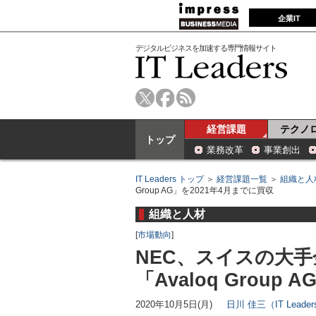
企業IT
デジタルビジネスを加速する専門情報サイト
経営課題
テクノ
トップ
業務改革
事業創出
IT Leaders トップ
＞
経営課題一覧
＞
組織と人
Group AG」を2021年4月までに買収
組織と人材
[
市場動向
]
NEC、スイスの大
「Avaloq Group
2020年10月5日(月)
日川 佳三（IT Lead