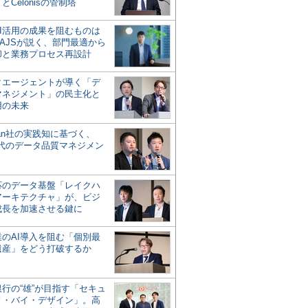
とCelonisの管制塔
AI活用の成果を阻むものは
AJSが説く、部門最適から
却と業務プロセス再設計
タエージェントが導く「デ
マネジメント」の民主化と
用の未来
san社の実践知に基づく、
時代のデータ品質マネジメン
対応のデータ基盤「レイクハ
アーキテクチャ」が、ビジ
成長を加速させる鍵に
業のAI導入を阻む「個別最
遺産」をどう打破するか
行の“雄”が目指す「セキュ
ィ・バイ・デザイン」。高