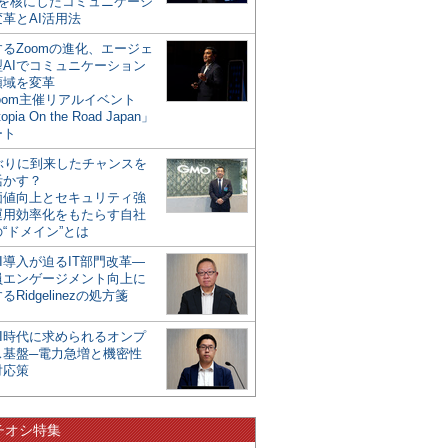
mを核にしたコミュニケーシ
革とAI活用法
るZoomの進化、エージェ
型AIでコミュニケーション
領域を変革
oom主催リアルイベント
opia On the Road Japan」
ート
年ぶりに到来したチャンスを
活かす？
価値向上とセキュリティ強
運用効率化をもたらす自社
“ドメイン”とは
I導入が迫るIT部門改革―
員エンゲージメント向上に
るRidgelinezの処方箋
AI時代に求められるオンプ
ス基盤─電力急増と機密性
対応策
チオシ特集