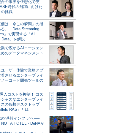
統合の限界を仮想化で突
ASE時代の飛躍に向けた
キの挑戦
の真価は「今この瞬間」の感
。「Data Streaming
form」で実現する「AI
y Data」を解説
企業で広がるAIエージェン
ためのデータマネジメント
？
たユーザー体験で業務アプ
定着させるエンタープライ
けノーコード開発ツールの
の導入コストを抑制！ コス
ンシャスなエンタープライ
ラスの仮想デスクトップ
allels RAS」とは
代の“基幹インフラ”へ──
NOT A HOTEL・DeNAが