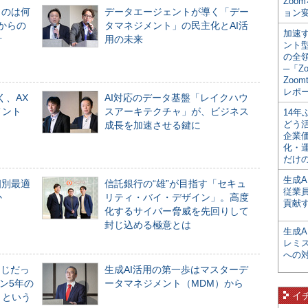
Zoo
ものは何
データエージェントが導く「デー
ョン変
からの
タマネジメント」の民主化とAI活
加速す
計
用の未来
ント
の全
─「Z
Zoomt
レポ
く、AX
AI対応のデータ基盤「レイクハウ
メント
スアーキテクチャ」が、ビジネス
14
どう
成長を加速させる鍵に
企業
化・
だけの
生成A
個別最適
信託銀行の“雄”が目指す「セキュ
従業
か
リティ・バイ・デザイン」。高度
貢献す
化するサイバー脅威を先回りして
封じ込める極意とは
生成
レミ
への
同じだっ
生成AI活用の第一歩はマスターデ
ン5年の
ータマネジメント（MDM）から
イ
」という