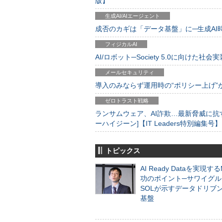
版】
生成AI/AIエージェント
成否のカギは「データ基盤」に─生成AI時代
フィジカルAI
AI/ロボット─Society 5.0に向けた社会実
メールセキュリティ
導入のみならず運用時の“ポリシー上げ”が肝心
ゼロトラスト戦略
ランサムウェア、AI詐欺…最新脅威に抗
ーハイジーン]【IT Leaders特別編集号】
トピックス
AI Ready Dataを実現す
功のポイント─サワイグル
SOLが示すデータドリブ
基盤