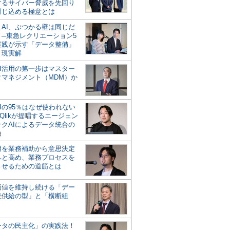
するサイバー脅威を先回り
封じ込める極意とは
とAI、ぶつかる壁は同じだ
」─東急レクリエーション5
実践が示す「データ整備」
う現実解
AI活用の第一歩はマスター
タマネジメント（MDM）か
Iの95％はなぜ使われない
Qlikが提唱するエージェン
ックAIによるデータ統合の
軸
活用を業務補助から意思決定
へと高め、業務プロセスを
させるための道筋とは
の価値を維持し続ける「デー
続供給の型」と「横断組
ータの民主化」の実践法！