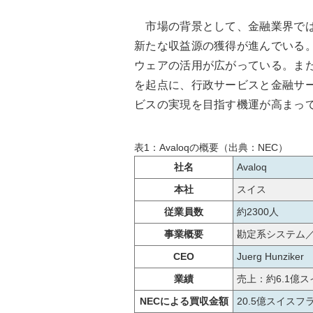
市場の背景として、金融業界では
新たな収益源の獲得が進んでいる
ウェアの活用が広がっている。また
を起点に、行政サービスと金融サ
ビスの実現を目指す機運が高まっ
表1：Avaloqの概要（出典：NEC）
社名
Avaloq
本社
スイス
従業員数
約2300人
事業概要
勘定系システム
CEO
Juerg Hunziker
業績
売上：約6.1億ス
NECによる買収金額
20.5億スイスフ