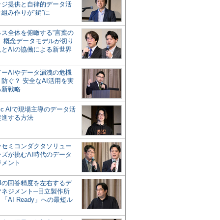
ッジ提供と自律的データ活
組み作りが“鍵”に
ネス全体を俯瞰する“言葉の
”、概念データモデルが切り
人とAIの協働による新世界
？
ドーAIやデータ漏洩の危機
防ぐ？ 安全なAI活用を実
る新戦略
ntic AIで現場主導のデータ活
促進する方法
ーセミコンダクタソリュー
ンズが挑むAI時代のデータ
ジメント
AIの回答精度を左右するデ
マネジメント─日立製作所
「AI Ready」への最短ル