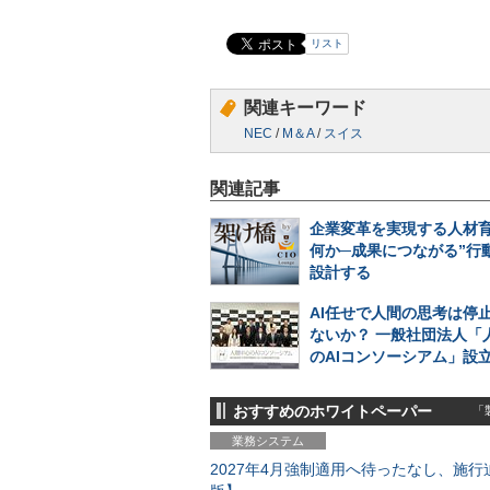
リスト
関連キーワード
NEC
/
M＆A
/
スイス
関連記事
企業変革を実現する人材
何か─成果につながる”行
設計する
AI任せで人間の思考は停
ないか？ 一般社団法人「
のAIコンソーシアム」設
おすすめのホワイトペーパー
「製
業務システム
2027年4月強制適用へ待ったなし、施行迫