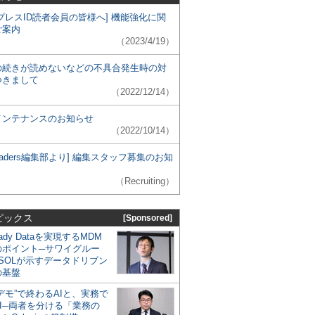
プレスID読者会員の皆様へ] 機能強化に関
ご案内
（2023/4/19）
の続きが読めないなどの不具合発生時の対
つきまして
（2022/12/14）
メンテナンスのお知らせ
（2022/10/14）
 Leaders編集部より] 編集スタッフ募集のお知
（Recruiting）
ピックス
[Sponsored]
eady Dataを実現するMDM
のポイント─サワイグルー
SOLが示すデータドリブン
の基盤
デモ”で終わるAIと、実務で
I─両者を分ける「業務の