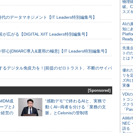
物理
破。C
スズ
のデータマネジメント【IT Leaders特別編集号】
AI
知にある
装が広がる【DIGITAL X/IT Leaders特別編集号】
Plat
Read
先進
[DMARC導入&運用の極意]【IT Leaders特別編集号】
トの
とは
するデジタル免疫力を！[前提のゼロトラスト、不断のサイバ
優れ
リを
ズ向
実像
[Sponsored]
VDI
トコ
るMDM成
“感動デモ”で終わるAIと、実務で
ズク
ープとJ
動くAI─両者を分ける「業務の文
「Par
ン経営の
脈」とCelonisの管制塔
AI時
NEC・
語る