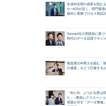
生成AI活用の成果を阻む
か─AJSが説く、部門最適
脱却と業務プロセス再設
Sansan社の実践知に基づ
時代のデータ品質マネジ
製造業のAI導入を阻む「
の遺産」をどう打破する
「BIとAI、ぶつかる壁は
た」─東急レクリエーショ
実践が示す「データ整備