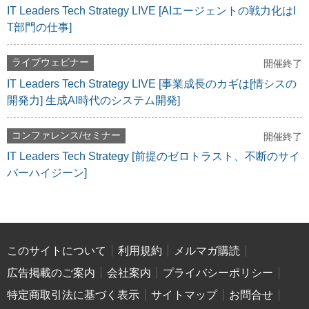
IT Leaders Tech Strategy LIVE [AIエージェントの戦力化はI
T部門の仕事]
ライブウェビナー
開催終了
IT Leaders Tech Strategy LIVE [事業成長のカギは[情シスの
開発力] 生成AI時代のシステム開発]
コンファレンス/セミナー
開催終了
IT Leaders Tech Strategy [前提のゼロトラスト、不断のサイ
バーハイジーン]
このサイトについて
利用規約
メルマガ購読
広告掲載のご案内
会社案内
プライバシーポリシー
特定商取引法に基づく表示
サイトマップ
お問合せ