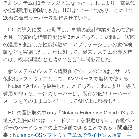
る新システムは1ラック以下になった。これにより、電気代
や空調費用も削減できた。HCIは4ノードであり、この上で
26台の仮想サーバーを動作させている。
HCIの導入に要した期間は、事前の設計作業を含めて約4
カ月、実質的な構築期間は約2カ月である。この間に、実際
の運用を想定した性能試験や、アプリケーションの動作検
証などを実施した。これに対して、従来システムの導入時
には、機器調達なども含めてほぼ1年間を要した。
新システムのシステム構築面での工夫の1つは、サーバー
仮想化ソフトウェアとして、KVMベースで無料で使える
「Nutanix AHV」を採用したことである。これにより、導入
費用を抑えた。一部のサーバーは、既存の仮想サーバーイ
メージをそのままコンバートしてAHV上に移行した。
HCIの選択肢の中から「Nutanix Enterprise Cloud OS」を
選んだ理由の1つは、ハードウェアを限定せずに、各種ベン
ダーのハードウェアの上で稼働できることである（
関連記
事
：
NutanixがOSソフトウェア単体でライセンス販売、主