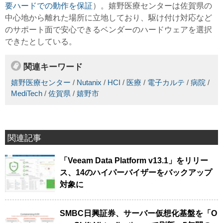
要ハードでの動作を保証
）。嬉野医療センターは佐賀県の
中心地から離れた場所に立地しており、駆け付け対応など
のサポート面で安心できるベンダーのハードウェアを選択
できたとしている。
関連キーワード
嬉野医療センター
/
Nutanix
/
HCI
/
医療
/
電子カルテ
/
病院
/
MediTech
/
佐賀県
/
嬉野市
関連記事
「Veeam Data Platform v13.1」をリリー
ス、14のハイパーバイザーをバックアップ
対象に
SMBC日興証券、サーバー仮想化基盤を「O