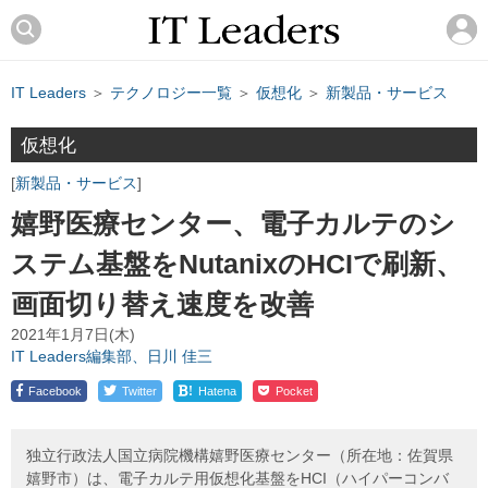
IT Leaders
＞
テクノロジー一覧
＞
仮想化
＞
新製品・サービス
仮想化
新製品・サービス
嬉野医療センター、電子カルテのシ
ステム基盤をNutanixのHCIで刷新、
画面切り替え速度を改善
2021年1月7日(木)
IT Leaders編集部、日川 佳三
!
Facebook
Twitter
Hatena
Pocket
独立行政法人国立病院機構嬉野医療センター（所在地：佐賀県
嬉野市）は、電子カルテ用仮想化基盤をHCI（ハイパーコンバ