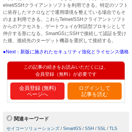
elnet/SSHクライアントソフトを利用できる。特定のソフト
に依存したマクロなどで運用環境を整えている場合でもそ
のまま利用できる。これらTelnet/SSHクライアントソフト
からのアクセスを、ゲートウェイが対話型プロキシとして
仲介する形になる。SmartGSにSSHで接続して認証を受け
た後、接続先のターゲット機器を選択して接続する。
●Next：新版に施されたセキュリティ強化とライセンス価格
この記事の続きをお読みいただくには、
会員登録（無料）が必要です
会員登録 (無料)
ログインして
ページへ
記事を読む
関連キーワード
セイコーソリューションズ
/
SmartGS
/
SSH
/
SSL
/
TLS