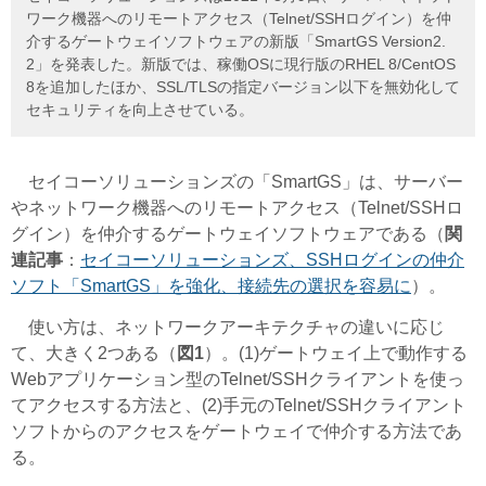
ワーク機器へのリモートアクセス（Telnet/SSHログイン）を仲
介するゲートウェイソフトウェアの新版「SmartGS Version2.
2」を発表した。新版では、稼働OSに現行版のRHEL 8/CentOS
8を追加したほか、SSL/TLSの指定バージョン以下を無効化して
セキュリティを向上させている。
セイコーソリューションズの「SmartGS」は、サーバー
やネットワーク機器へのリモートアクセス（Telnet/SSHロ
グイン）を仲介するゲートウェイソフトウェアである（
関
連記事
：
セイコーソリューションズ、SSHログインの仲介
ソフト「SmartGS」を強化、接続先の選択を容易に
）。
使い方は、ネットワークアーキテクチャの違いに応じ
て、大きく2つある（
図1
）。(1)ゲートウェイ上で動作する
Webアプリケーション型のTelnet/SSHクライアントを使っ
てアクセスする方法と、(2)手元のTelnet/SSHクライアント
ソフトからのアクセスをゲートウェイで仲介する方法であ
る。