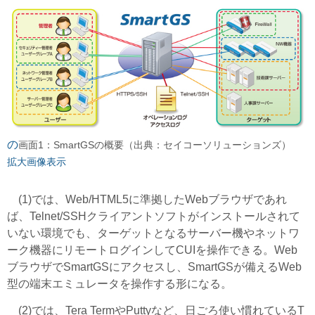
の
画面1：SmartGSの概要（出典：セイコーソリューションズ）
拡大画像表示
(1)では、Web/HTML5に準拠したWebブラウザであれ
ば、Telnet/SSHクライアントソフトがインストールされて
いない環境でも、ターゲットとなるサーバー機やネットワ
ーク機器にリモートログインしてCUIを操作できる。Web
ブラウザでSmartGSにアクセスし、SmartGSが備えるWeb
型の端末エミュレータを操作する形になる。
(2)では、Tera TermやPuttyなど、日ごろ使い慣れているT