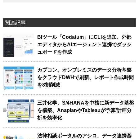
関連記事
BIツール「Codatum」にCLIを追加、外部
エディタからAIエージェント連携でダッシ
ュボードを作成
カプコン、オンプレミスのデータ分析基盤
をクラウドDWHで刷新、レポート作成時間
を8割削減
三井化学、S/4HANAを中核に新データ基盤
を構築、AnaplanやTableauが予算/計画分
析を効率化
法律相談ポータルのアシロ、データ連携基