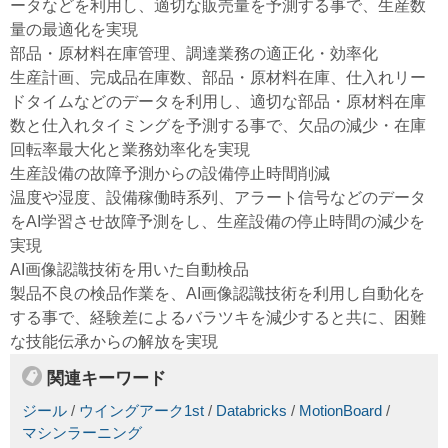
ータなどを利用し、適切な販売量を予測する事で、生産数
量の最適化を実現
部品・原材料在庫管理、調達業務の適正化・効率化
生産計画、完成品在庫数、部品・原材料在庫、仕入れリー
ドタイムなどのデータを利用し、適切な部品・原材料在庫
数と仕入れタイミングを予測する事で、欠品の減少・在庫
回転率最大化と業務効率化を実現
生産設備の故障予測からの設備停止時間削減
温度や湿度、設備稼働時系列、アラート信号などのデータ
をAI学習させ故障予測をし、生産設備の停止時間の減少を
実現
AI画像認識技術を用いた自動検品
製品不良の検品作業を、AI画像認識技術を利用し自動化を
する事で、経験差によるバラツキを減少すると共に、困難
な技能伝承からの解放を実現
関連キーワード
ジール
/
ウイングアーク1st
/
Databricks
/
MotionBoard
/
マシンラーニング