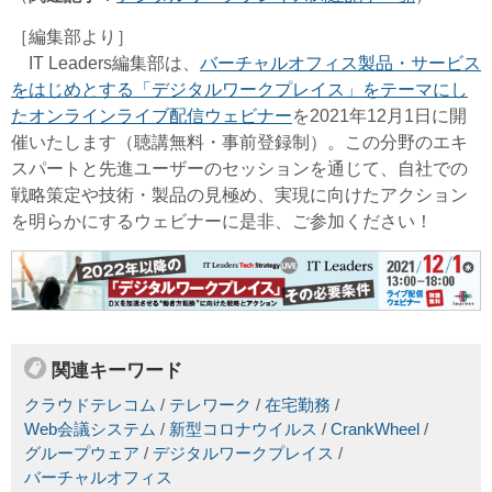
［編集部より］
IT Leaders編集部は、
バーチャルオフィス製品・サービス
をはじめとする「デジタルワークプレイス」をテーマにし
たオンラインライブ配信ウェビナー
を2021年12月1日に開
催いたします（聴講無料・事前登録制）。
この分野のエキ
スパートと先進ユーザーのセッションを通じて、自社での
戦略策定や技術・製品の見極め、実現に向けたアクション
を明らかにするウェビナーに是非、ご参加ください！
関連キーワード
クラウドテレコム
/
テレワーク
/
在宅勤務
/
Web会議システム
/
新型コロナウイルス
/
CrankWheel
/
グループウェア
/
デジタルワークプレイス
/
バーチャルオフィス