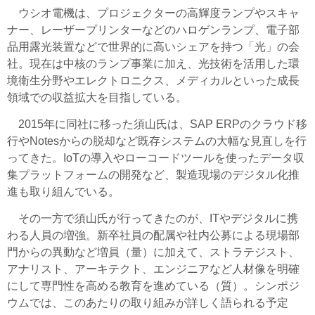
ウシオ電機は、プロジェクターの高輝度ランプやスキャ
ナー、レーザープリンターなどのハロゲンランプ、電子部
品用露光装置などで世界的に高いシェアを持つ「光」の会
社。現在は中核のランプ事業に加え、光技術を活用した環
境衛生分野やエレクトロニクス、メディカルといった成長
領域での収益拡大を目指している。
2015年に同社に移った須山氏は、SAP ERPのクラウド移
行やNotesからの脱却など既存システムの大幅な見直しを行
ってきた。IoTの導入やローコードツールを使ったデータ収
集プラットフォームの開発など、製造現場のデジタル化推
進も取り組んでいる。
その一方で須山氏が行ってきたのが、ITやデジタルに携
わる人員の増強。新卒社員の配属や社内公募による現場部
門からの異動など増員（量）に加えて、ストラテジスト、
アナリスト、アーキテクト、エンジニアなど人材像を明確
にして専門性を高める教育を進めている（質）。シンポジ
ウムでは、このあたりの取り組みが詳しく語られる予定