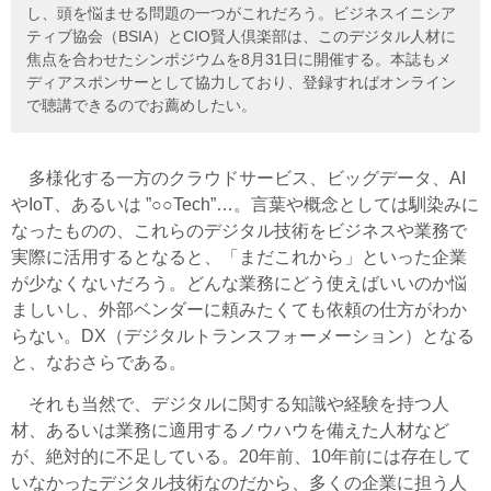
し、頭を悩ませる問題の一つがこれだろう。ビジネスイニシア
ティブ協会（BSIA）とCIO賢人倶楽部は、このデジタル人材に
焦点を合わせたシンポジウムを8月31日に開催する。本誌もメ
ディアスポンサーとして協力しており、登録すればオンライン
で聴講できるのでお薦めしたい。
多様化する一方のクラウドサービス、ビッグデータ、AI
やIoT、あるいは ”○○Tech”…。言葉や概念としては馴染みに
なったものの、これらのデジタル技術をビジネスや業務で
実際に活用するとなると、「まだこれから」といった企業
が少なくないだろう。どんな業務にどう使えばいいのか悩
ましいし、外部ベンダーに頼みたくても依頼の仕方がわか
らない。DX（デジタルトランスフォーメーション）となる
と、なおさらである。
それも当然で、デジタルに関する知識や経験を持つ人
材、あるいは業務に適用するノウハウを備えた人材など
が、絶対的に不足している。20年前、10年前には存在して
いなかったデジタル技術なのだから、多くの企業に担う人