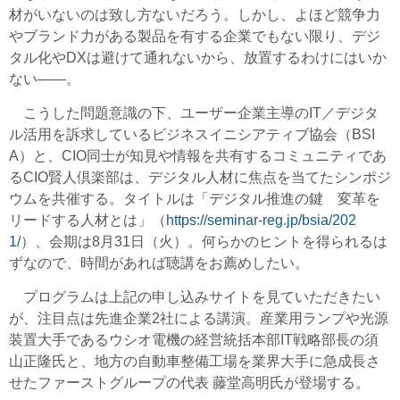
材がいないのは致し方ないだろう。しかし、よほど競争力
やブランド力がある製品を有する企業でもない限り、デジ
タル化やDXは避けて通れないから、放置するわけにはいか
ない――。
こうした問題意識の下、ユーザー企業主導のIT／デジタ
ル活用を訴求しているビジネスイニシアティブ協会（BSI
A）と、CIO同士が知見や情報を共有するコミュニティであ
るCIO賢人倶楽部は、デジタル人材に焦点を当てたシンポジ
ウムを共催する。タイトルは「デジタル推進の鍵 変革を
リードする人材とは」（
https://seminar-reg.jp/bsia/202
1/
）、会期は8月31日（火）。何らかのヒントを得られるは
ずなので、時間があれば聴講をお薦めしたい。
プログラムは上記の申し込みサイトを見ていただきたい
が、注目点は先進企業2社による講演。産業用ランプや光源
装置大手であるウシオ電機の経営統括本部IT戦略部長の須
山正隆氏と、地方の自動車整備工場を業界大手に急成長さ
せたファーストグループの代表 藤堂高明氏が登場する。