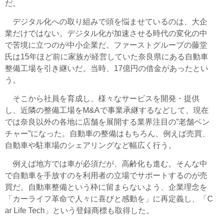
だ。
デジタル化への取り組みで頭を悩ませているのは、大企
業だけではない。デジタル化が加速させる時代の変化の中
で苦境に立つのが中小企業だ。ファーストグループの藤堂
氏は15年ほど前に家族が経営していた奈良県にある自動車
整備工場を引き継いだ。当時、17億円の借金があったとい
う。
そこから社員を育成し、様々なサービスを開発・提供
し、近隣の整備工場をM&Aで事業承継するなどして、現在
では奈良以外の各地に店舗を展開する業界注目の”老舗ベン
チャー”になった。自動車の整備はもちろん、例えば売買、
自動車や駐車場のシェアリングなど幅広く行う。
例えば地方では車が必須だが、高齢化も進む。そんな中
で自動車を手放すのを利用者の立場でサポートするのが売
買だ。自動車整備という枠に留まらないよう、企業理念を
「カーライフ革命で人々に喜びと感動を」に再定義し、「C
ar Life Tech」という登録商標も取得した。