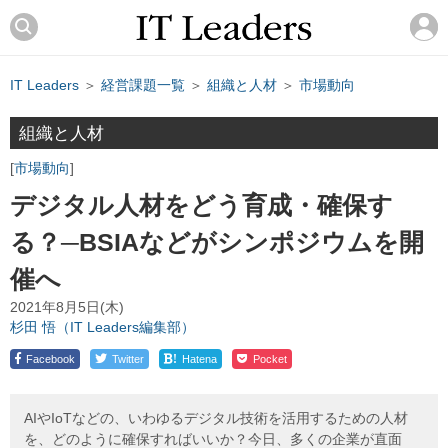
IT Leaders
＞
経営課題一覧
＞
組織と人材
＞
市場動向
組織と人材
市場動向
デジタル人材をどう育成・確保す
る？─BSIAなどがシンポジウムを開
催へ
2021年8月5日(木)
杉田 悟（IT Leaders編集部）
!
Facebook
Twitter
Hatena
Pocket
AIやIoTなどの、いわゆるデジタル技術を活用するための人材
を、どのように確保すればいいか？今日、多くの企業が直面