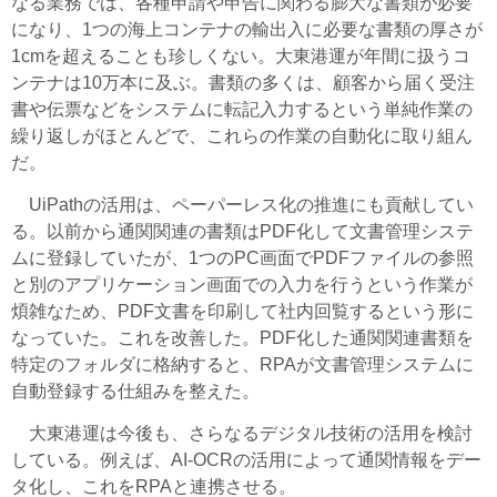
なる業務では、各種申請や申告に関わる膨大な書類が必要
になり、1つの海上コンテナの輸出入に必要な書類の厚さが
1cmを超えることも珍しくない。大東港運が年間に扱うコ
ンテナは10万本に及ぶ。書類の多くは、顧客から届く受注
書や伝票などをシステムに転記入力するという単純作業の
繰り返しがほとんどで、これらの作業の自動化に取り組ん
だ。
UiPathの活用は、ペーパーレス化の推進にも貢献してい
る。以前から通関関連の書類はPDF化して文書管理システ
ムに登録していたが、1つのPC画面でPDFファイルの参照
と別のアプリケーション画面での入力を行うという作業が
煩雑なため、PDF文書を印刷して社内回覧するという形に
なっていた。これを改善した。PDF化した通関関連書類を
特定のフォルダに格納すると、RPAが文書管理システムに
自動登録する仕組みを整えた。
大東港運は今後も、さらなるデジタル技術の活用を検討
している。例えば、AI-OCRの活用によって通関情報をデー
タ化し、これをRPAと連携させる。