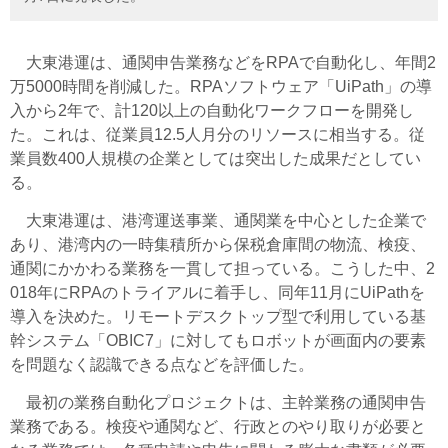
大東港運は、通関申告業務などをRPAで自動化し、年間2
万5000時間を削減した。RPAソフトウェア「UiPath」の導
入から2年で、計120以上の自動化ワークフローを開発し
た。これは、従業員12.5人月分のリソースに相当する。従
業員数400人規模の企業としては突出した成果だとしてい
る。
大東港運は、港湾運送事業、通関業を中心とした企業で
あり、港湾内の一時集積所から保税倉庫間の物流、検疫、
通関にかかわる業務を一貫して担っている。こうした中、2
018年にRPAのトライアルに着手し、同年11月にUiPathを
導入を決めた。リモートデスクトップ型で利用している基
幹システム「OBIC7」に対してもロボットが画面内の要素
を問題なく認識できる点などを評価した。
最初の業務自動化プロジェクトは、主幹業務の通関申告
業務である。検疫や通関など、行政とのやり取りが必要と