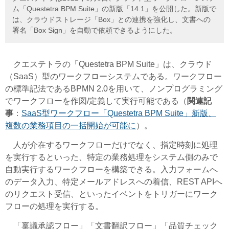
ム「Questetra BPM Suite」の新版「14.1」を公開した。新版で
は、クラウドストレージ「Box」との連携を強化し、文書への
署名「Box Sign」を自動で依頼できるようにした。
クエステトラの「Questetra BPM Suite」は、
クラウド
（SaaS）型のワークフローシステムである。ワークフロー
の標準記法であるBPMN 2.0を用いて、ノンプログラミング
でワークフローを作図/定義して実行可能である（
関連記
事
：
SaaS型ワークフロー「Questetra BPM Suite」新版、
複数の業務項目の一括開始が可能に
）。
人が介在するワークフローだけでなく、指定時刻に処理
を実行するといった、特定の業務処理をシステム側のみで
自動実行するワークフローを構築できる。入力フォームへ
のデータ入力、特定メールアドレスへの着信、REST APIへ
のリクエスト受信、といったイベントをトリガーにワーク
フローの処理を実行する。
「稟議承認フロー」「文書翻訳フロー」「品質チェック