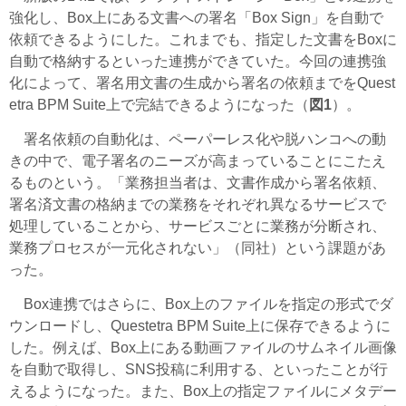
強化し、Box上にある文書への署名
「Box Sign」
を自動で
依頼できるようにした。これまでも、指定した文書をBoxに
自動で格納するといった連携ができていた。今回の連携強
化によって、署名用文書の生成から署名の依頼までをQuest
etra BPM Suite上で完結できるようになった（
図1
）。
署名依頼の自動化は、ペーパーレス化や脱ハンコへの動
きの中で、電子署名のニーズが高まっていることにこたえ
るものという。「業務担当者は、文書作成から署名依頼、
署名済文書の格納までの業務をそれぞれ異なるサービスで
処理していることから、サービスごとに業務が分断され、
業務プロセスが一元化されない」（同社）という課題があ
った。
Box連携ではさらに、Box上のファイルを指定の形式でダ
ウンロードし、Questetra BPM Suite上に保存できるように
した。例えば、Box上にある動画ファイルのサムネイル画像
を自動で取得し、SNS投稿に利用する、といったことが行
えるようになった。また、Box上の指定ファイルにメタデー