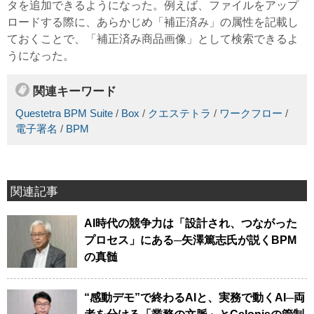
タを追加できるようになった。例えば、ファイルをアップ
ロードする際に、あらかじめ「補正済み」の属性を記載し
ておくことで、「補正済み商品画像」として検索できるよ
うになった。
関連キーワード
Questetra BPM Suite
/
Box
/
クエステトラ
/
ワークフロー
/
電子署名
/
BPM
関連記事
AI時代の競争力は「設計され、つながった
プロセス」にある─矢澤篤志氏が説くBPM
の真髄
“感動デモ”で終わるAIと、実務で動くAI─両