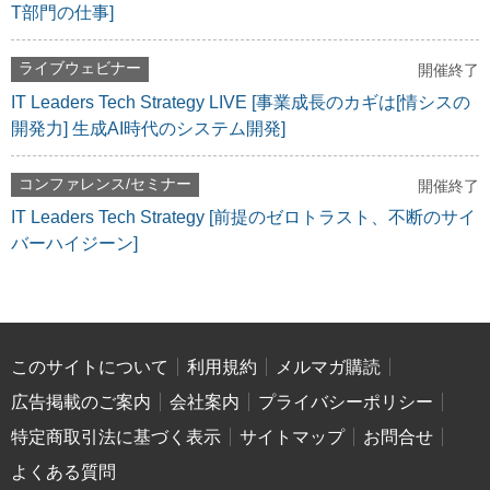
T部門の仕事]
ライブウェビナー
開催終了
IT Leaders Tech Strategy LIVE [事業成長のカギは[情シスの
開発力] 生成AI時代のシステム開発]
コンファレンス/セミナー
開催終了
IT Leaders Tech Strategy [前提のゼロトラスト、不断のサイ
バーハイジーン]
このサイトについて
利用規約
メルマガ購読
広告掲載のご案内
会社案内
プライバシーポリシー
特定商取引法に基づく表示
サイトマップ
お問合せ
よくある質問