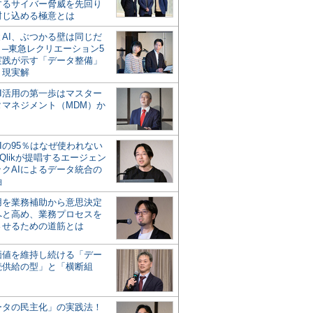
するサイバー脅威を先回り
封じ込める極意とは
とAI、ぶつかる壁は同じだ
」─東急レクリエーション5
実践が示す「データ整備」
う現実解
AI活用の第一歩はマスター
タマネジメント（MDM）か
Iの95％はなぜ使われない
Qlikが提唱するエージェン
ックAIによるデータ統合の
軸
活用を業務補助から意思決定
へと高め、業務プロセスを
させるための道筋とは
の価値を維持し続ける「デー
続供給の型」と「横断組
ータの民主化」の実践法！