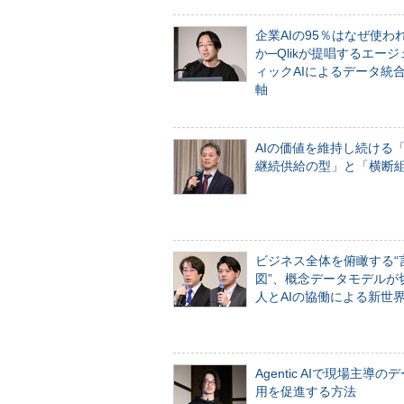
企業AIの95％はなぜ使わ
か─Qlikが提唱するエー
ィックAIによるデータ統
軸
AIの価値を維持し続ける
継続供給の型」と「横断
ビジネス全体を俯瞰する“
図”、概念データモデルが
人とAIの協働による新世
Agentic AIで現場主導の
用を促進する方法