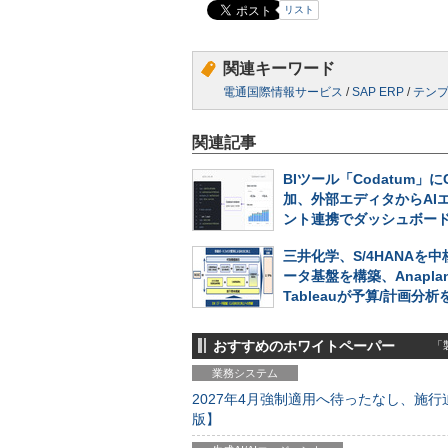
リスト
関連キーワード
電通国際情報サービス
/
SAP ERP
/
テン
関連記事
BIツール「Codatum」に
加、外部エディタからAI
ント連携でダッシュボー
三井化学、S/4HANAを
ータ基盤を構築、Anapla
Tableauが予算/計画分
おすすめのホワイトペーパー
「製
業務システム
2027年4月強制適用へ待ったなし、施行迫
版】