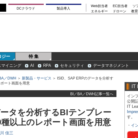
Web担当者
EC担当者
ソ
DCクラウド
製品導入
エネルギー
ドローン
教育
ロジー
特 集
スマイニング
AI
RPA
セキュリティ
データマネジメント
BA／DWH
＞
新製品・サービス
＞ ISID、SAP ERPのデータを分析す
のレポート画面を用意
IT
BI／BA／DWH記事一覧へ
インプ
公開
IT 
Pのデータを分析するBIテンプレー
Impre
す。
200種以上のレポート画面を用意
・
イ
日川 佳三