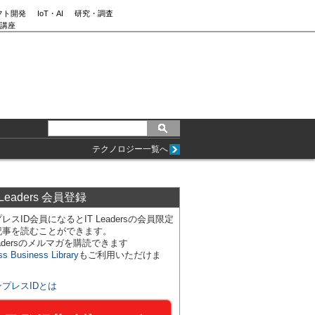
フト開発
IoT・AI
研究・調査
講座
テクノロジー一覧へ
 Leaders 会員登録
レスID会員になるとIT Leadersの会員限定
記事を読むことができます。
Leadersのメルマガを購読できます
ss Business Library
もご利用いただけま
ンプレスIDとは