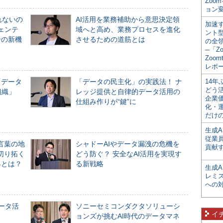
Zoo
ョン変
れないの
AI活用を業務補助から意思決定領
加速す
ジェンテ
域へと高め、業務プロセスを進化
ント
合の新機
させるための道筋とは
の全
─「Z
Zoomt
レポ
「データ
「データの民主化」の実践法！ ナ
14
どう
組織」
レッジ提供と自律的データ活用の
企業
仕組み作りが“鍵”に
化・
だけの
生成A
従業
言葉の地
シャドーAIやデータ漏洩の危機を
貢献す
切り拓く
どう防ぐ？ 安全なAI活用を実現す
界とは？
る新戦略
生成
レミ
への
データ活
ソニーセミコンダクタソリューシ
イ
ョンズが挑むAI時代のデータマネ