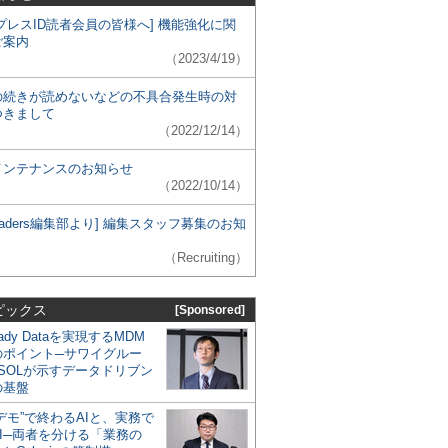
プレスID読者会員の皆様へ] 機能強化に関
ご案内
（2023/4/19）
の続きが読めないなどの不具合発生時の対
つきまして
（2022/12/14）
メンテナンスのお知らせ
（2022/10/14）
 Leaders編集部より] 編集スタッフ募集のお知
（Recruiting）
ピックス
[Sponsored]
eady Dataを実現するMDM
のポイント─サワイグルー
SOLが示すデータドリブン
の基盤
デモ”で終わるAIと、実務で
I─両者を分ける「業務の