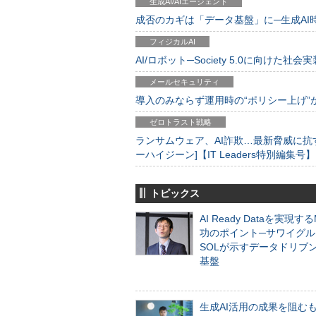
生成AI/AIエージェント
成否のカギは「データ基盤」に─生成AI時代
フィジカルAI
AI/ロボット─Society 5.0に向けた社会実
メールセキュリティ
導入のみならず運用時の“ポリシー上げ”が肝心
ゼロトラスト戦略
ランサムウェア、AI詐欺…最新脅威に抗
ーハイジーン]【IT Leaders特別編集号】
トピックス
AI Ready Dataを実現す
功のポイント─サワイグル
SOLが示すデータドリブ
基盤
生成AI活用の成果を阻む