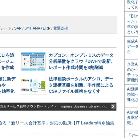
度化
して
「BI
った
年の
プレート
/
SAP
/
S/4HANA
/
ERP
/
電通総研
とい
生成
デー
ら
CLIを追
カプコン、オンプレミスのデータ
エージェ
分析基盤をクラウドDWHで刷新、
企業A
ドを作成
レポート作成時間を8割削減
のか─
ティ
中核に新デ
法律相談ポータルのアシロ、デー
新機
nや
タ連携基盤を刷新、手作業による
AI
析を効率化
CSVファイル連携をなくす
領域
進化
品/サービス資料ダウンロードサイト「Impress Business Library」へ」
AI
タ継
る「新リース会計基準」対応の勘所【IT Leaders特別編集
織」
「デ