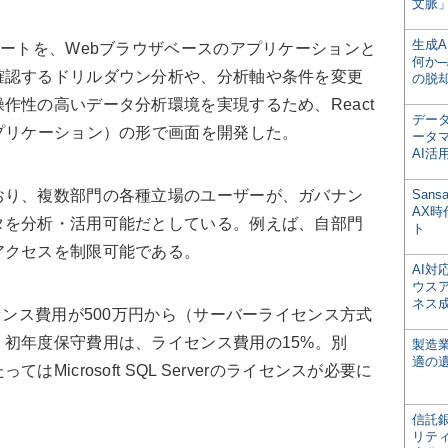
文脈」
生成
ートを、Webブラウザベースのアプリケーションと
何か─
確認するドリルダウン分析や、分析軸や条件を変更
の脱
作性の高いデータ分析環境を実現するため、React
デー
プリケーション）の形で画面を開発した。
ータ
AI活
り、複数部門の各種立場のユーザーが、ガバナン
San
AX
タを分析・活用可能だとしている。例えば、自部門
ト
アクセスを制限可能である。
AI
ウス
ネス
センス費用が500万円から（サーバーライセンス方式
初年度保守費用は、ライセンス費用の15%。別
製造
適の
Microsoft SQL Serverのライセンスが必要に
信託銀
リテ