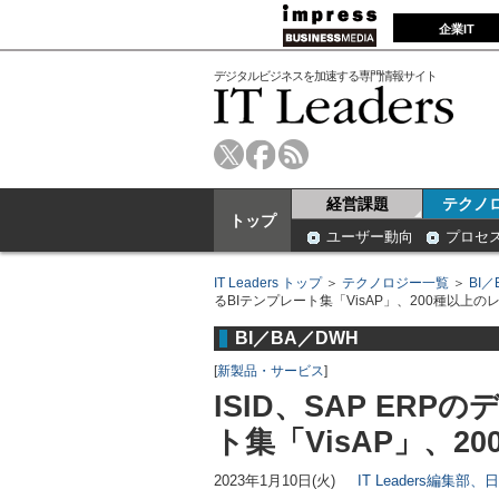
企業IT
デジタルビジネスを加速する専門情報サイト
経営課題
テクノ
トップ
ユーザー動向
プロセ
IT Leaders トップ
＞
テクノロジー一覧
＞
BI／
るBIテンプレート集「VisAP」、200種以上
BI／BA／DWH
[
新製品・サービス
]
ISID、SAP ER
ト集「VisAP」、
2023年1月10日(火)
IT Leaders編集部、