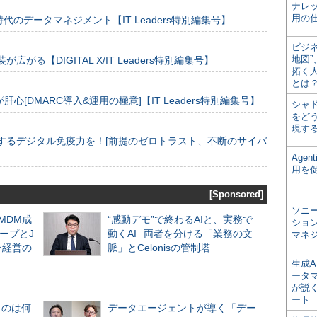
ナレ
用の仕
のデータマネジメント【IT Leaders特別編集号】
ビジ
地図
装が広がる【DIGITAL X/IT Leaders特別編集号】
拓く
とは
[DMARC導入&運用の極意]【IT Leaders特別編集号】
シャ
をどう
現す
するデジタル免疫力を！[前提のゼロトラスト、不断のサイバ
Age
用を
[Sponsored]
ソニ
るMDM成
“感動デモ”で終わるAIと、実務で
ショ
ープとJ
動くAI─両者を分ける「業務の文
マネ
ン経営の
脈」とCelonisの管制塔
生成
ータ
が説く
ート
ものは何
データエージェントが導く「デー