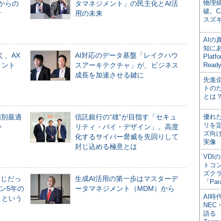
物理
からの
タマネジメント」の民主化とAI活
破。C
計
用の未来
スズ
AI
知にある
く、AX
AI対応のデータ基盤「レイクハウ
Plat
メント
スアーキテクチャ」が、ビジネス
Read
成長を加速させる鍵に
先進
トの
とは
個別最適
信託銀行の“雄”が目指す「セキュ
優れ
リを
か
リティ・バイ・デザイン」。高度
ズ向
化するサイバー脅威を先回りして
実像
封じ込める極意とは
VDI
トコ
ズク
同じだっ
生成AI活用の第一歩はマスターデ
「Par
ン5年の
ータマネジメント（MDM）から
AI時
」という
NEC・
語る