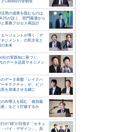
とCelonisの管制塔
AI活用の成果を阻むものは
AJSが説く、部門最適から
却と業務プロセス再設計
タエージェントが導く「デ
マネジメント」の民主化と
用の未来
san社の実践知に基づく、
時代のデータ品質マネジメン
対応のデータ基盤「レイクハ
アーキテクチャ」が、ビジ
成長を加速させる鍵に
業のAI導入を阻む「個別最
遺産」をどう打破するか
行の“雄”が目指す「セキュ
ィ・バイ・デザイン」。高