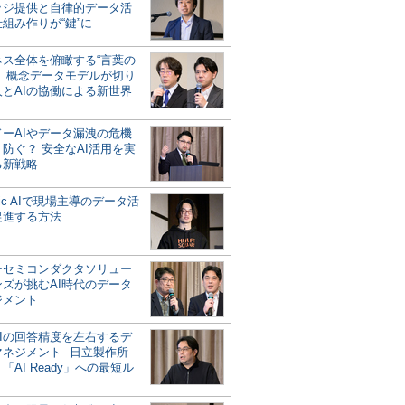
ッジ提供と自律的データ活
組み作りが“鍵”に
ネス全体を俯瞰する“言葉の
”、概念データモデルが切り
人とAIの協働による新世界
？
ドーAIやデータ漏洩の危機
防ぐ？ 安全なAI活用を実
る新戦略
ntic AIで現場主導のデータ活
促進する方法
ーセミコンダクタソリュー
ンズが挑むAI時代のデータ
ジメント
AIの回答精度を左右するデ
マネジメント─日立製作所
「AI Ready」への最短ル